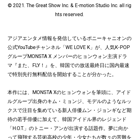
© 2021. The Great Show Inc. & E-motion Studio Inc. all rig
hts reserved.
アジアエンタメ情報を発信しているポニーキャニオンの
公式YouTubeチャンネル「WE LOVE K」が、人気K-POP
グループMONSTA X メンバーのヒョンウォン主演ドラ
マ『また、FLY！』を、韓国での放送最終日に国内最速
で特別先行無料配信を開始することが分かった。
本作には、MONSTA Xのヒョンウォンを筆頭に、アイド
ルグループ出身のキム・ミョンジ、モデルのようなルッ
クスで注目を集めている新人俳優ムン・ジョンギなど期
待の若手俳優に加えて、韓国アイドル界のレジェンド
「H.O.T.」のトニー・アンが出演する話題作。夢に向か
って飛翔する芸術高校の少年・少女たちが数々の苦難を