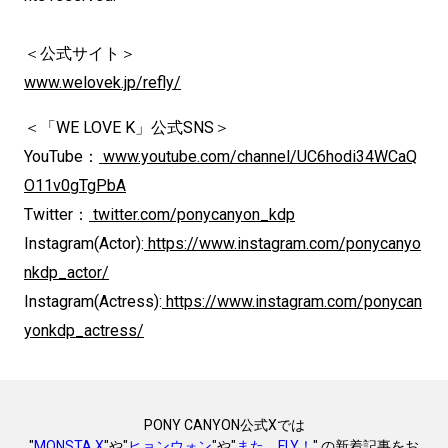
＜公式サイト＞
www.welovek.jp/refly/
＜「WE LOVE K」公式SNS＞
YouTube：
www.youtube.com/channel/UC6hodi34WCaQ
O11v0gTgPbA
Twitter：
twitter.com/ponycanyon_kdp
Instagram(Actor):
https://www.instagram.com/ponycanyo
nkdp_actor/
Instagram(Actress):
https://www.instagram.com/ponycan
yonkdp_actress/
PONY CANYON公式Xでは
"
MONSTA X
"や"
ヒョンウォン
"や"
また、FLY！
" の新着記事をお