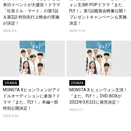
来日イベントが大盛況！ドラマ
ォン主演K-POPドラマ『また、
「社長ドル・マート」の第1話
FLY！』第1話鑑賞会映像公開！
＆第2話 特別先行上映会の実施
プレゼントキャンペーンも実施
が決定！
決定！
2024/3/6
2023/7/14
DRAMA
DRAMA
MONSTA Xヒョンウォンがアイ
MONSTA X ヒョンウォン主演！
ドルオーディションに参加？ド
『また、FLY！』DVD-BOXが
ラマ『また、FLY！』本編一部
2022年3月2日に発売決定！
特別公開決定！
2022/1/7
2022/2/23