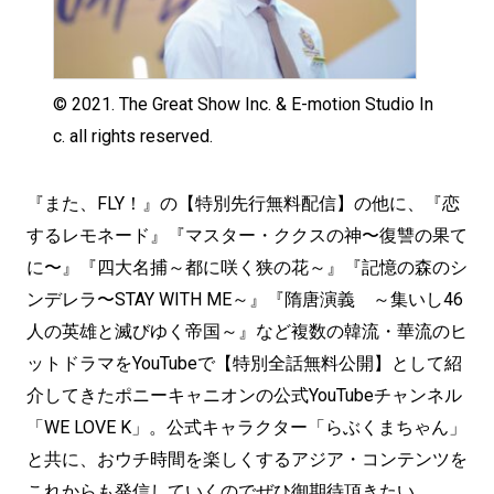
© 2021. The Great Show Inc. & E-motion Studio In
c. all rights reserved.
『また、FLY！』の【特別先行無料配信】の他に、『恋
するレモネード』『マスター・ククスの神〜復讐の果て
に〜』『四大名捕～都に咲く狭の花～』『記憶の森のシ
ンデレラ〜STAY WITH ME～』『隋唐演義 ～集いし46
人の英雄と滅びゆく帝国～』など複数の韓流・華流のヒ
ットドラマをYouTubeで【特別全話無料公開】として紹
介してきたポニーキャニオンの公式YouTubeチャンネル
「WE LOVE K」。公式キャラクター「らぶくまちゃん」
と共に、おウチ時間を楽しくするアジア・コンテンツを
これからも発信していくのでぜひ御期待頂きたい。