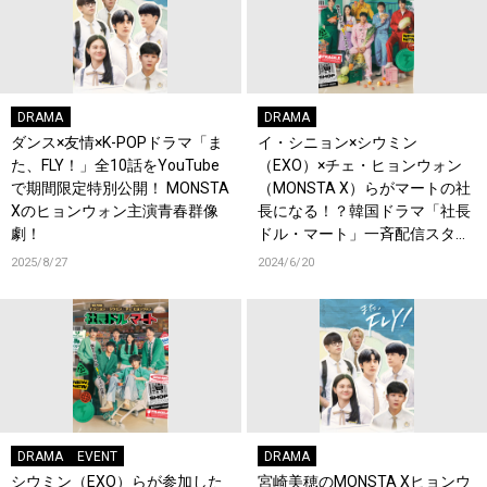
DRAMA
DRAMA
ダンス×友情×K-POPドラマ「ま
イ・シニョン×シウミン
た、FLY！」全10話をYouTube
（EXO）×チェ・ヒョンウォン
で期間限定特別公開！ MONSTA
（MONSTA X）らがマートの社
Xのヒョンウォン主演青春群像
長になる！？韓国ドラマ「社長
劇！
ドル・マート」一斉配信スター
ト！主要キャスト5名から日本
2025/8/27
2024/6/20
ファンに向けたメッセージも公
開！
DRAMA
EVENT
DRAMA
シウミン（EXO）らが参加した
宮崎美穂のMONSTA Xヒョンウ