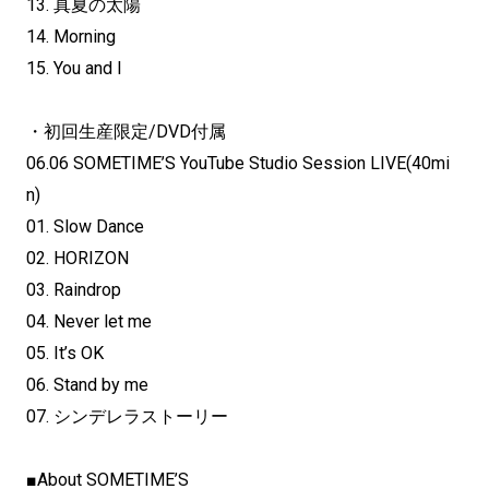
13. 真夏の太陽
14. Morning
15. You and I
・初回生産限定/DVD付属
06.06 SOMETIME’S YouTube Studio Session LIVE(40mi
n)
01. Slow Dance
02. HORIZON
03. Raindrop
04. Never let me
05. It’s OK
06. Stand by me
07. シンデレラストーリー
■About SOMETIME’S