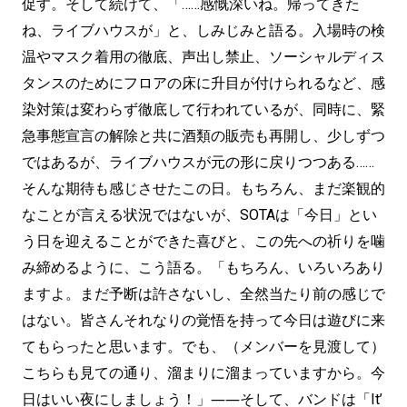
促す。そして続けて、「……感慨深いね。帰ってきた
ね、ライブハウスが」と、しみじみと語る。入場時の検
温やマスク着用の徹底、声出し禁止、ソーシャルディス
タンスのためにフロアの床に升目が付けられるなど、感
染対策は変わらず徹底して行われているが、同時に、緊
急事態宣言の解除と共に酒類の販売も再開し、少しずつ
ではあるが、ライブハウスが元の形に戻りつつある……
そんな期待も感じさせたこの日。もちろん、まだ楽観的
なことが言える状況ではないが、SOTAは「今日」とい
う日を迎えることができた喜びと、この先への祈りを噛
み締めるように、こう語る。「もちろん、いろいろあり
ますよ。まだ予断は許さないし、全然当たり前の感じで
はない。皆さんそれなりの覚悟を持って今日は遊びに来
てもらったと思います。でも、（メンバーを見渡して）
こちらも見ての通り、溜まりに溜まっていますから。今
日はいい夜にしましょう！」――そして、バンドは「It’