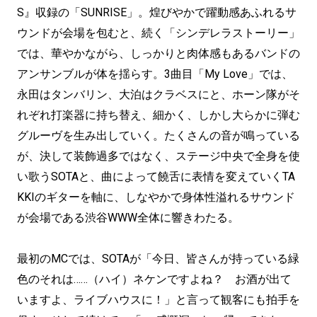
S』収録の「SUNRISE」。煌びやかで躍動感あふれるサ
ウンドが会場を包むと、続く「シンデレラストーリー」
では、華やかながら、しっかりと肉体感もあるバンドの
アンサンブルが体を揺らす。3曲目「My Love」では、
永田はタンバリン、大泊はクラベスにと、ホーン隊がそ
れぞれ打楽器に持ち替え、細かく、しかし大らかに弾む
グルーヴを生み出していく。たくさんの音が鳴っている
が、決して装飾過多ではなく、ステージ中央で全身を使
い歌うSOTAと、曲によって饒舌に表情を変えていくTA
KKIのギターを軸に、しなやかで身体性溢れるサウンド
が会場である渋谷WWW全体に響きわたる。
最初のMCでは、SOTAが「今日、皆さんが持っている緑
色のそれは……（ハイ）ネケンですよね？ お酒が出て
いますよ、ライブハウスに！」と言って観客にも拍手を