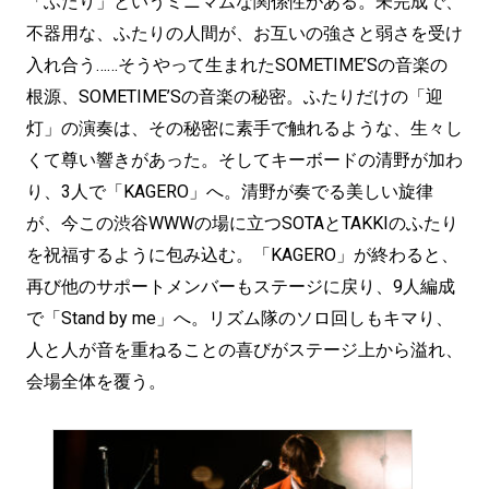
「ふたり」というミニマムな関係性がある。未完成で、
不器用な、ふたりの人間が、お互いの強さと弱さを受け
入れ合う……そうやって生まれたSOMETIME’Sの音楽の
根源、SOMETIME’Sの音楽の秘密。ふたりだけの「迎
灯」の演奏は、その秘密に素手で触れるような、生々し
くて尊い響きがあった。そしてキーボードの清野が加わ
り、3人で「KAGERO」へ。清野が奏でる美しい旋律
が、今この渋谷WWWの場に立つSOTAとTAKKIのふたり
を祝福するように包み込む。「KAGERO」が終わると、
再び他のサポートメンバーもステージに戻り、9人編成
で「Stand by me」へ。リズム隊のソロ回しもキマり、
人と人が音を重ねることの喜びがステージ上から溢れ、
会場全体を覆う。