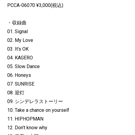
PCCA-06070 ¥3,000(税込)
・収録曲
01. Signal
02. My Love
03. It’s OK
04. KAGERO
05. Slow Dance
06. Honeys
07. SUNRISE
08. 迎灯
09. シンデレラストーリー
10. Take a chance on yourself
11. HIPHOPMAN
12. Don’t know why