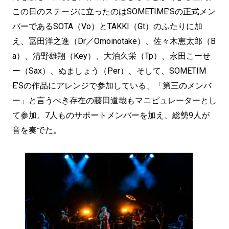
この日のステージに立ったのはSOMETIME’Sの正式メン
バーであるSOTA（Vo）とTAKKI（Gt）のふたりに加
え、冨田洋之進（Dr／Omoinotake）、佐々木恵太郎（B
a）、清野雄翔（Key）、大泊久栄（Tp）、永田こーせ
ー（Sax）、ぬましょう（Per）、そして、SOMETIM
E’Sの作品にアレンジで参加している、「第三のメンバ
ー」と言うべき存在の藤田道哉もマニピュレーターとし
て参加。7人ものサポートメンバーを加え、総勢9人が
音を奏でた。