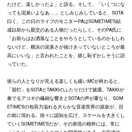
たけど、楽しかったよ」と語る。そして、「いくつにな
っても泥臭いよなあ……」としみじみしていると、SOTA
曰く、この日のライブのモニターPAはSOMETIME’S結
成以前から親交のある人物だったらしく、そのPA氏に
「お前らはお洒落なことをやろうとしているのかもしれ
ないけど、横浜の泥臭さが抜けきっていないところが最
高にいいな」と言われたことを、嬉し恥ずかしそうに語
っていた。
彼らの人となりが見える楽しくも緩いMCが終わると、
「迎灯」をSOTAとTAKKIのふたりだけで披露。TAKKIが
奏でるアコギの繊細な響きとSOTAの声が重なり、SOM
ETIME’Sの包容力溢れる大らかな音楽世界の源泉が、目
の前に現れる。徐々に認知を広げ、スケールを大きくし
ていくSOMETIME’Sだが、その表現の根幹には、常に