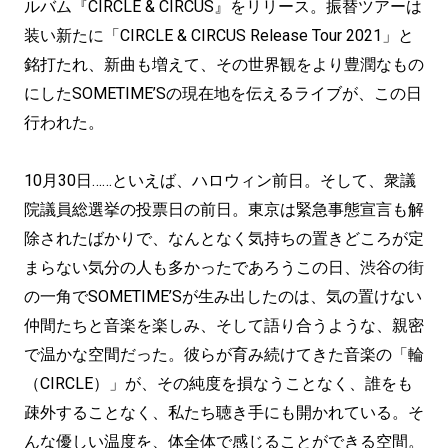
ルバム『CIRCLE & CIRCUS』をリリース。振替ツアーは
装い新たに「CIRCLE & CIRCUS Release Tour 2021」と
銘打たれ、新曲も増えて、その世界観をより豊潤なもの
にしたSOMETIME’Sの現在地を伝えるライブが、この日
行われた。
10月30日……といえば、ハロウィン前日。そして、衆議
院議員総選挙の投票日の前日。東京は緊急事態宣言も解
除されたばかりで、なんとなく気持ちの置きどころが定
まらない気分の人も多かったであろうこの日、渋谷の街
の一角でSOMETIME’Sが生み出したのは、気の置けない
仲間たちと音楽を楽しみ、そして語り合うような、親密
で温かな空間だった。彼らが育み続けてきた音楽の「輪
（CIRCLE）」が、その純度を損なうことなく、誰をも
疎外することなく、私たち聴き手にも開かれている。そ
んな優しい温度を、体全体で感じることができる空間。