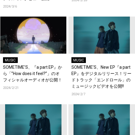
2024/2/28
2024/3/6
MUSIC
MUSIC
SOMETIME’S、『a part EP』か
SOMETIME’S、New EP『a part
ら「”How does it feel?”」のオ
EP』をデジタルリリース！リー
フィシャルオーディオが公開！
ドトラック「エンドロール」の
ミュージックビデオを公開!!
2024/2/21
2024/2/7