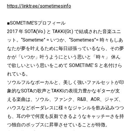
https://linktr.ee/sometimesinfo
■SOMETIME’Sプロフィール
2017 年 SOTA(Vo.) と TAKKI(Gt.) で結成された音楽ユニ
ット。“Sometime” = いつか、“Sometimes”= 時々もしあ
なたが夢を叶えるために毎日頑張っているなら、その夢
かが「いつか」叶うようにという思いと「時々」 休ん
で欲しいという思いをこめて SOMETIME’ S と名付けら
れている。
ソウルフルなボーカルと、美しく強いファルセットが印
象的なSOTAの歌声とTAKKIの表現力豊かなギターが支
える楽曲は、ソウル、ファンク、R&B、AOR、ジャズ、
ハウスなどボーダレスに様々なジャンルを飲み込みつつ
も、耳の中で何度も反芻できるようなキャッチーさを持
つ独自のポップスに昇華させていることが特徴。