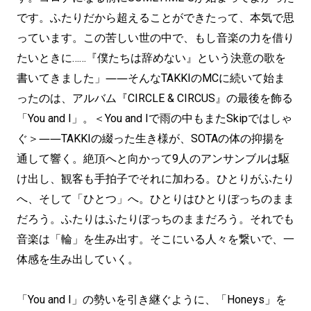
です。ふたりだから超えることができたって、本気で思
っています。この苦しい世の中で、もし音楽の力を借り
たいときに……『僕たちは辞めない』という決意の歌を
書いてきました」――そんなTAKKIのMCに続いて始ま
ったのは、アルバム『CIRCLE & CIRCUS』の最後を飾る
「You and I」。＜You and Iで雨の中もまたSkipではしゃ
ぐ＞――TAKKIの綴った生き様が、SOTAの体の抑揚を
通して響く。絶頂へと向かって9人のアンサンブルは駆
け出し、観客も手拍子でそれに加わる。ひとりがふたり
へ、そして「ひとつ」へ。ひとりはひとりぼっちのまま
だろう。ふたりはふたりぼっちのままだろう。それでも
音楽は「輪」を生み出す。そこにいる人々を繋いで、一
体感を生み出していく。
「You and I」の勢いを引き継ぐように、「Honeys」を