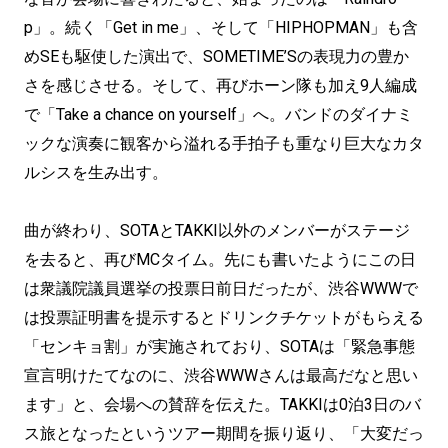
p」。続く「Get in me」、そして「HIPHOPMAN」も含
めSEも駆使した演出で、SOMETIME’Sの表現力の豊か
さを感じさせる。そして、再びホーン隊も加え9人編成
で「Take a chance on yourself」へ。バンドのダイナミ
ックな演奏に観客から溢れる手拍子も重なり巨大なカタ
ルシスを生み出す。
曲が終わり、SOTAとTAKKI以外のメンバーがステージ
を去ると、再びMCタイム。先にも書いたようにこの日
は衆議院議員選挙の投票日前日だったが、渋谷WWWで
は投票証明書を提示するとドリンクチケットがもらえる
「センキョ割」が実施されており、SOTAは「緊急事態
宣言明けたてなのに、渋谷WWWさんは最高だなと思い
ます」と、会場への賛辞を伝えた。TAKKIは0泊3日のバ
ス旅となったというツアー期間を振り返り、「大変だっ