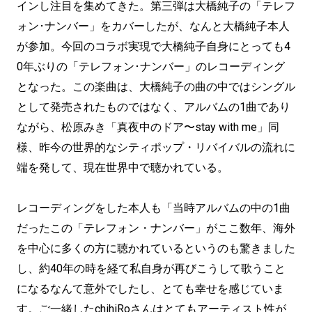
インし注目を集めてきた。第三弾は大橋純子の「テレフ
ォン･ナンバー」をカバーしたが、なんと大橋純子本人
が参加。今回のコラボ実現で大橋純子自身にとっても4
0年ぶりの「テレフォン･ナンバー」のレコーディング
となった。この楽曲は、大橋純子の曲の中ではシングル
として発売されたものではなく、アルバムの1曲であり
ながら、松原みき「真夜中のドア〜stay with me」同
様、昨今の世界的なシティポップ・リバイバルの流れに
端を発して、現在世界中で聴かれている。
レコーディングをした本人も「当時アルバムの中の1曲
だったこの「テレフォン・ナンバー」がここ数年、海外
を中心に多くの方に聴かれているというのも驚きました
し、約40年の時を経て私自身が再びこうして歌うこと
になるなんて意外でしたし、とても幸せを感じていま
す。ご一緒したchihiRoさんはとてもアーティスト性が