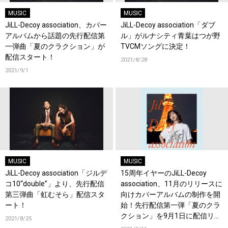
MUSIC
MUSIC
JiLL-Decoy association、カバー
JiLL-Decoy association「ダブ
アルバムから話題の先行配信第
ル」がルナシティ青葉はつが野
一弾曲「夏のクラクション」が
TVCMソングに決定！
配信スタート！
2021/8/28
2021/9/1
MUSIC
MUSIC
JiLL-Decoy association「ジルデ
15周年イヤーのJiLL-Decoy
コ10“double”」より、先行配信
association、11月のリリースに
第三弾曲「虹むそら」配信スタ
向けカバーアルバムの制作を開
ート！
始！先行配信第一弾「夏のクラ
クション」を9月1日に配信リリ
2021/8/25
ース！