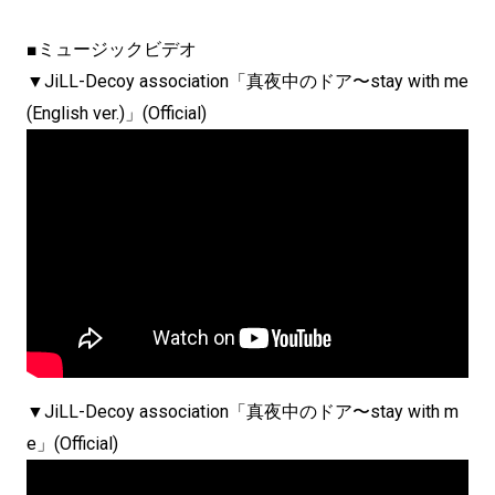
■ミュージックビデオ
▼JiLL-Decoy association「真夜中のドア〜stay with me
(English ver.)」(Official)
▼JiLL-Decoy association「真夜中のドア〜stay with m
e」(Official)