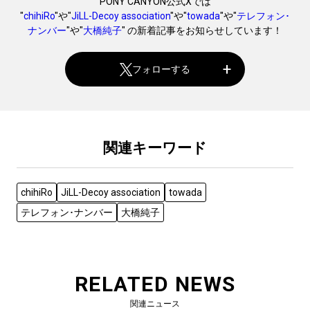
PONY CANYON公式Xでは
"
chihiRo
"や"
JiLL-Decoy association
"や"
towada
"や"
テレフォン･
ナンバー
"や"
大橋純子
" の新着記事をお知らせしています！
フォローする
関連キーワード
chihiRo
JiLL-Decoy association
towada
テレフォン･ナンバー
大橋純子
RELATED NEWS
関連ニュース