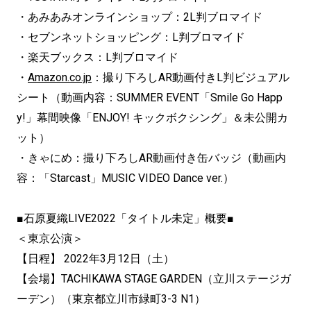
・あみあみオンラインショップ：2L判ブロマイド
・セブンネットショッピング：L判ブロマイド
・楽天ブックス：L判ブロマイド
・
Amazon.co.jp
：撮り下ろしAR動画付きL判ビジュアル
シート（動画内容：SUMMER EVENT「Smile Go Happ
y!」幕間映像「ENJOY! キックボクシング」＆未公開カ
ット）
・きゃにめ：撮り下ろしAR動画付き缶バッジ（動画内
容：「Starcast」MUSIC VIDEO Dance ver.）
■石原夏織LIVE2022「タイトル未定」概要■
＜東京公演＞
【日程】 2022年3月12日（土）
【会場】TACHIKAWA STAGE GARDEN（立川ステージガ
ーデン）（東京都立川市緑町3-3 N1）