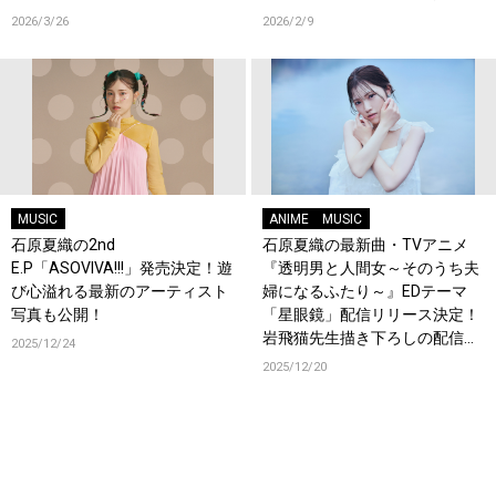
付スタート！
も公開！
2026/3/26
2026/2/9
MUSIC
ANIME
MUSIC
石原夏織の2nd
石原夏織の最新曲・TVアニメ
E.P「ASOVIVA!!!」発売決定！遊
『透明男と人間女～そのうち夫
び心溢れる最新のアーティスト
婦になるふたり～』EDテーマ
写真も公開！
「星眼鏡」配信リリース決定！
岩飛猫先生描き下ろしの配信ジ
2025/12/24
ャケット写真も公開！
2025/12/20