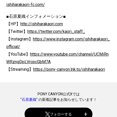
ishiharakaori-fc.com/
■石原夏織インフォメーション■
【HP】
http://ishiharakaori.com
【Twitter】
https://twitter.com/kaori_staff_
【Instagram】
https://www.instagram.com/ishiharakaori_
official/
【YouTube】
https://www.youtube.com/channel/UCMiRn
WRzngDpLVrcpcGbM7A
【Streaming】
https://pony-canyon.lnk.to/ishiharakaori
PONY CANYON公式Xでは
"
石原夏織
" の新着記事をお知らせしています！
フォローする