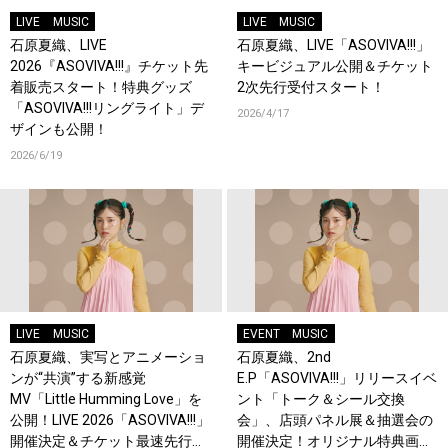
LIVE
MUSIC
LIVE
MUSIC
石原夏織、LIVE
石原夏織、LIVE「ASOVIVA!!!」
2026『ASOVIVA!!!』チケット先
キービジュアル公開＆チケット
着販売スタート！特典グッズ
2次先行受付スタート！
「ASOVIVA!!!リングライト」デ
2026/4/17
ザインも公開！
2026/6/19
LIVE
MUSIC
EVENT
MUSIC
石原夏織、実写とアニメーショ
石原夏織、2nd
ンが“共演”する新感覚
E.P「ASOVIVA!!!」リリースイベ
MV「Little Humming Love」を
ント「トーク＆シール交換
公開！LIVE 2026「ASOVIVA!!!」
会」、店頭パネル展＆抽選会の
開催決定＆チケット最速先行受
開催決定！オリジナル特典画像