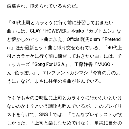
厳選され、揃えられているものだ。
「30代上司とカラオケに行く前に練習しておきたい
曲」には、GLAY『HOWEVER』やaiko『カブトムシ』な
ど懐かしのヒット曲に加え、Official髭男dism『Pretend
er』ほか最新ヒット曲も織り交ぜられている。「40代上
司とカラオケに行く前に練習しておきたい曲」には、チ
ェッカーズ『Song For U.S.A.』、工藤静香『MUGO・
ん…色っぽい』、エレファントカシマシ『今宵の月のよ
うに』など、まさに往年の名曲が並んでいる。
そもそも今のご時世に上司とカラオケに行かないといけ
ないのか！？という議論も呼んでいるが、このプレイリ
ストをうけて、SNS上では、「こんなプレイリストが欲
しかった」「上司と楽しむためではなく、単純に自分の