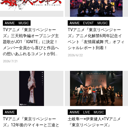
ANIME
MUSIC
ANIME
EVENT
MUSIC
TVアニメ『東京リベンジャー
TVアニメ『東京リベンジャー
ズ』三天戦争編オープニング主
ズ』アニメ化解禁6周年記念イ
題歌がJO1「IGNITE」に決定！
ベント「友情羅威舞 弐」オフィ
メンバー全員から喜びと作品へ
シャルレポート到着！
の想いあふれるコメントが到
2026/6/22
着！9月に東京・大阪で先行上
2026/7/21
映会を開催！
ANIME
ANIME
LIVE
MUSIC
TVアニメ『東京リベンジャー
土岐隼一×伊東健人×TVアニメ
ズ』12年後のマイキーと三途と
『東京リベンジャーズ』