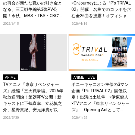
の再会が新たな戦いの引き金と
×OrJourneyによる『P’s TRIVAL
なる、三天戦争編第3弾PV公
02』開催！名曲でのコラボを含
開！今秋、MBS・TBS・CBC”ア
む全26曲を披露！オフィシャル
ニメイズム”枠、AT-Xほかにて
レポート到着！
2026/6/15
2026/4/16
放送開始！
ANIME
ANIME
LIVE
TVアニメ『東京リベンジャー
ポニーキャニオン主催の3マン
ズ』続編「三天戦争編」2026年
企画『P’s TRIVAL 02』開催決
秋放送開始！第2弾PV公開！新
定！出演は土岐隼一×伊東健人
キャストに下鶴直幸、立花慎之
×TVアニメ『東京リベンジャー
介、星野貴紀、安元洋貴が決
ズ』！Opening Actとして
定！
OrJourneyも登場！
2026/3/30
2026/1/29