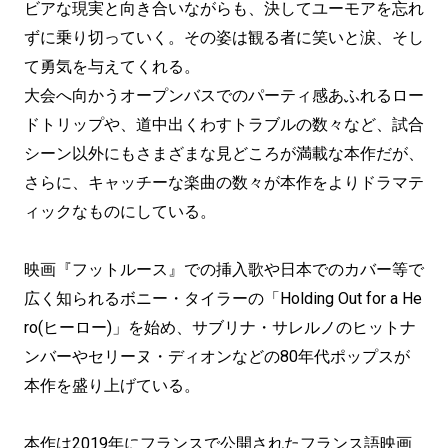
ビアな現実と向き合いながらも、決してユーモアを忘れ
ずに乗り切っていく。その姿は観る者に笑いと涙、そし
て勇気を与えてくれる。
大会へ向かうオープンバスでのパーティ感あふれるロー
ドトリップや、道中出くわすトラブルの数々など、試合
シーン以外にもさまざまな見どころが満載な本作だが、
さらに、キャッチーな楽曲の数々が本作をよりドラマテ
ィックなものにしている。
映画『フットルース』での挿入歌や日本でのカバー等で
広く知られるボニー・タイラーの「Holding Out for a He
ro(ヒーロー)」を始め、サブリナ・サレルノのヒットナ
ンバーやセリーヌ・ディオンなどの80年代ポップスが
本作を盛り上げている。
本作は2019年にフランスで公開されたフランス語映画