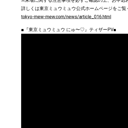
※来場に関する注意事項を必ずご確認の上、お申込
詳しくは東京ミュウミュウ公式ホームページをご覧
tokyo-mew-mew.com/news/article_016.html
■『東京ミュウミュウ にゅ〜♡』ティザーPV■