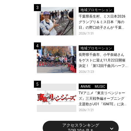
ト〜』と『最終楽章 響け！ユ
ーフォニアム』前編の一挙上
地域プロモーション
映が決定！
千葉県長生村、ミス日本2026
グランプリ＆ミス日本「海の
日」の野口絵子さんが 千葉県
唯一の村・長生村で地引網を
2026/7/31
体験！
地域プロモーション
長野県千曲市、小平奈緒さん
をゲストに迎え11月22日開催
決定！「第12回千曲川ハーフ
マラソン」エントリー受付開
2026/7/23
始！
ANIME
MUSIC
TVアニメ『東京リベンジャー
ズ』三天戦争編オープニング
主題歌がJO1「IGNITE」に決
定！メンバー全員から喜びと
2026/7/21
作品への想いあふれるコメン
トが到着！9月に東京・大阪で
アクセスランキング
先行上映会を開催！
TOP 10を見る