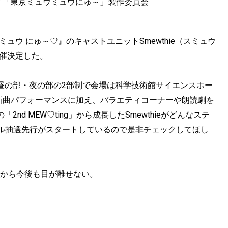
社／「東京ミュウミュウにゅ～」製作委員会
ュウ にゅ～♡』のキャストユニットSmewthie（スミュウ
が開催決定した。
演は昼の部・夜の部の2部制で会場は科学技術館サイエンスホー
めの新曲パフォーマンスに加え、バラエティコーナーや朗読劇を
nd MEW♡ting」から成長したSmewthieがどんなステ
ル抽選先行がスタートしているので是非チェックしてほし
ieから今後も目が離せない。