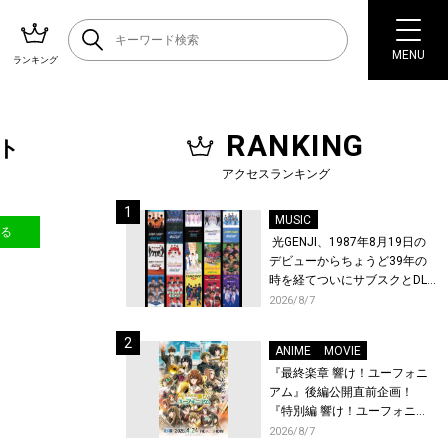
MENU
ランキング
RANKING
ント
アクセスランキング
MUSIC
送る
光GENJI、1987年8月19日の
デビューからちょうど39年の
時を経てついにサブスクとDL
配信が解禁！
2026/8/7
ANIME
MOVIE
『最終楽章 響け！ユーフォニ
アム』後編公開直前企画！
『特別編 響け！ユーフォニア
ム〜アンサンブルコンテス
2026/8/7