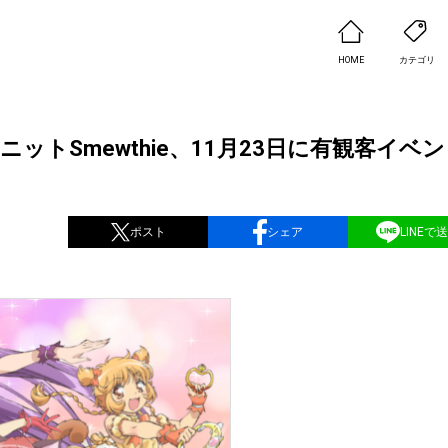
HOME
カテゴリ
トSmewthie、11月23日に有観客イベ
ポスト
シェア
LINEで