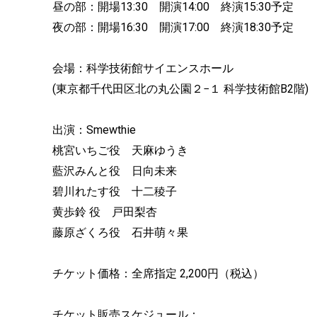
昼の部：開場13:30 開演14:00 終演15:30予定
夜の部：開場16:30 開演17:00 終演18:30予定
会場：科学技術館サイエンスホール
(東京都千代田区北の丸公園２−１ 科学技術館B2階)
出演：Smewthie
桃宮いちご役 天麻ゆうき
藍沢みんと役 日向未来
碧川れたす役 十二稜子
黄歩鈴 役 戸田梨杏
藤原ざくろ役 石井萌々果
チケット価格：全席指定 2,200円（税込）
チケット販売スケジュール：