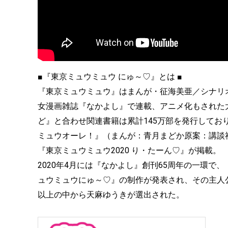
■『東京ミュウミュウ にゅ～♡』とは ■
『東京ミュウミュウ』はまんが・征海美亜／シナリオ・
女漫画雑誌『なかよし』で連載、アニメ化もされた
ど』と合わせ関連書籍は累計145万部を発行しており
ミュウオーレ！』（まんが：青月まどか原案：講談社
『東京ミュウミュウ2020 り・たーん♡』が掲載。
2020年4月には『なかよし』創刊65周年の一環
ュウミュウにゅ～♡』の制作が発表され、その主人公
以上の中から天麻ゆうきが選出された。