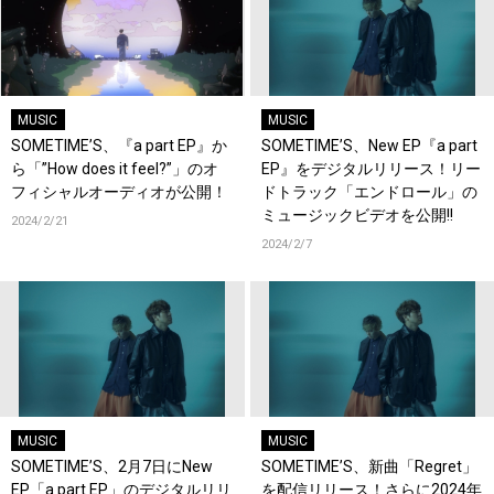
MUSIC
MUSIC
SOMETIME’S、『a part EP』か
SOMETIME’S、New EP『a part
ら「”How does it feel?”」のオ
EP』をデジタルリリース！リー
フィシャルオーディオが公開！
ドトラック「エンドロール」の
ミュージックビデオを公開!!
2024/2/21
2024/2/7
MUSIC
MUSIC
SOMETIME’S、2月7日にNew
SOMETIME’S、新曲「Regret」
EP「a part EP」のデジタルリリ
を配信リリース！さらに2024年