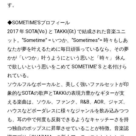
す。
◆SOMETIME’Sプロフィール
2017 年 SOTA(Vo.) と TAKKI(Gt.) で結成された音楽ユニ
ット。“Sometime” = いつか、“Sometimes”= 時々もしあ
なたが夢を叶えるために毎日頑張っているなら、その夢
かが「いつか」叶うようにという思いと「時々」 休ん
で欲しいという思いをこめて SOMETIME’ S と名付けら
れている。
ソウルフルなボーカルと、美しく強いファルセットが印
象的なSOTAの歌声とTAKKIの表現力豊かなギターが支
える楽曲は、ソウル、ファンク、R&B、AOR、ジャズ、
ハウスなどボーダレスに様々なジャンルを飲み込みつつ
も、耳の中で何度も反芻できるようなキャッチーさを持
つ独自のポップスに昇華させていることが特徴。音楽認