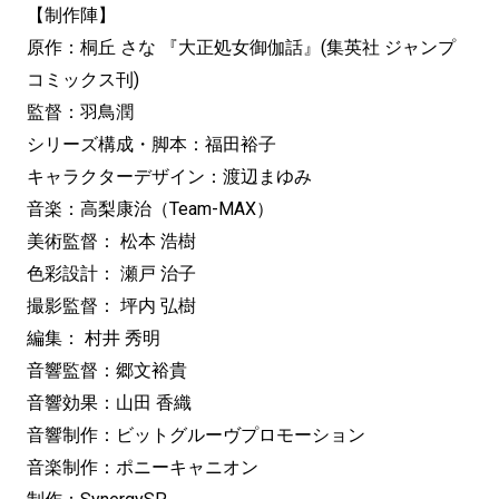
【制作陣】
原作：桐丘 さな 『大正処女御伽話』(集英社 ジャンプ
コミックス刊)
監督：羽鳥潤
シリーズ構成・脚本：福田裕子
キャラクターデザイン：渡辺まゆみ
音楽：高梨康治（Team-MAX）
美術監督： 松本 浩樹
色彩設計： 瀬戸 治子
撮影監督： 坪内 弘樹
編集： 村井 秀明
音響監督：郷文裕貴
音響効果：山田 香織
音響制作：ビットグルーヴプロモーション
音楽制作：ポニーキャニオン