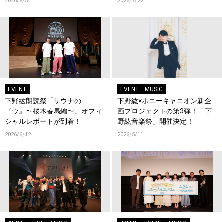
2026/8/5
2026/7/22
EVENT
EVENT
MUSIC
下野紘朗読祭「サウナの
下野紘×ポニーキャニオン新企
『ウ』〜桜木春馬編〜」オフィ
画プロジェクトの第3弾！「下
シャルレポートが到着！
野紘音楽祭」開催決定！
2026/6/12
2026/5/11