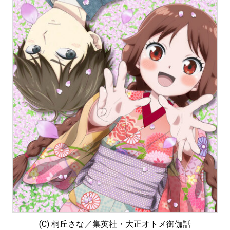
(C) 桐丘さな／集英社・大正オトメ御伽話