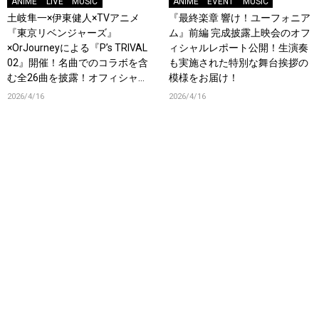
ANIME
LIVE
MUSIC
ANIME
EVENT
MUSIC
土岐隼一×伊東健人×TVアニメ
『最終楽章 響け！ユーフォニア
『東京リベンジャーズ』
ム』前編 完成披露上映会のオフ
×OrJourneyによる『P’s TRIVAL
ィシャルレポート公開！生演奏
02』開催！名曲でのコラボを含
も実施された特別な舞台挨拶の
む全26曲を披露！オフィシャル
模様をお届け！
レポート到着！
2026/4/16
2026/4/16