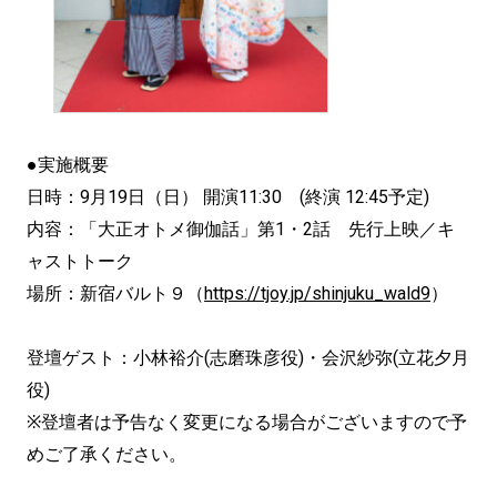
●実施概要
日時：9月19日（日） 開演11:30 (終演 12:45予定)
内容：「大正オトメ御伽話」第1・2話 先行上映／キ
ャストトーク
場所：新宿バルト９（
https://tjoy.jp/shinjuku_wald9
）
登壇ゲスト：小林裕介(志磨珠彦役)・会沢紗弥(立花夕月
役)
※登壇者は予告なく変更になる場合がございますので予
めご了承ください。