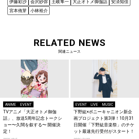
伊藤彩沙
会沢紗弥
土岐隼一
大正オトメ御伽話
安済知佳
宮本侑芽
小林裕介
RELATED NEWS
関連ニュース
ANIME
EVENT
EVENT
LIVE
MUSIC
TVアニメ「大正オトメ御伽
下野紘×ポニーキャニオン新企
話」、放送5周年記念トークシ
画プロジェクト第3弾！10月31
ョー〜久闊を叙する〜 開催決
日開催「下野紘音楽祭」のチケ
定！
ット最速先行受付がスタート！