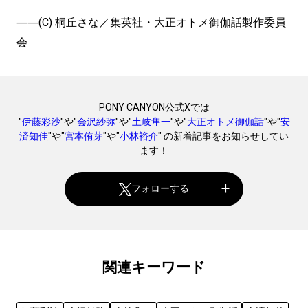
――(C) 桐丘さな／集英社・大正オトメ御伽話製作委員
会
PONY CANYON公式Xでは
"
伊藤彩沙
"や"
会沢紗弥
"や"
土岐隼一
"や"
大正オトメ御伽話
"や"
安
済知佳
"や"
宮本侑芽
"や"
小林裕介
" の新着記事をお知らせしてい
ます！
フォローする
関連キーワード