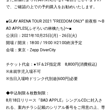
で、ご確認の上での予約購入をお勧めいたします。
■GLAY ARENA TOUR 2021 “FREEDOM ONLY” 前夜祭 〜B
AD APPLES(ふぞろいの林檎たち)〜■
公演日：2021年10月25日(月)・26日(火)
開場 / 開演：18:00 / 19:00 ※21:00終演予定
会場：東京・Zepp DiverCity
チケット代金：●1F＆2F指定席 8,800円(消費税込)
※未就学児入場不可
※当日入場時ドリンク代別途(600円)必要
◆申込制限＆枚数制限：
8月18日リリース『BAD APPLE』シングルCDに封入さ
れる、
案内チラシ記載のシリアル番号をご用意の上、
専