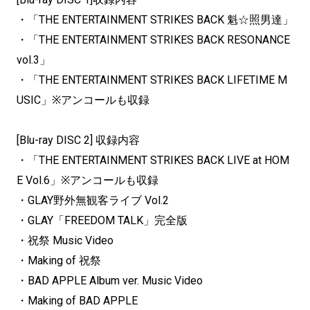
・「THE ENTERTAINMENT STRIKES BACK 魁☆照男達」
・「THE ENTERTAINMENT STRIKES BACK RESONANCE
vol.3」
・「THE ENTERTAINMENT STRIKES BACK LIFETIME M
USIC」※アンコールも収録
[Blu-ray DISC 2] 収録内容
・「THE ENTERTAINMENT STRIKES BACK LIVE at HOM
E Vol.6」※アンコールも収録
・GLAY野外無観客ライブ Vol.2
・GLAY「FREEDOM TALK」完全版
・祝祭 Music Video
・Making of 祝祭
・BAD APPLE Album ver. Music Video
・Making of BAD APPLE