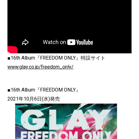
■16th Album『FREEDOM ONLY』特設サイト
www.glay.co.jp/freedom_only/
■16th Album『FREEDOM ONLY』
2021年10月6日(水)発売