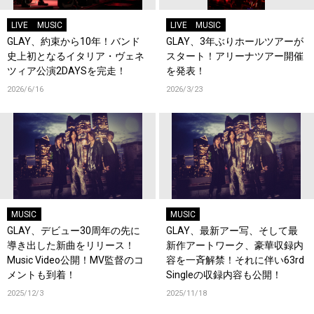
LIVE
MUSIC
LIVE
MUSIC
GLAY、約束から10年！バンド
GLAY、3年ぶりホールツアーが
史上初となるイタリア・ヴェネ
スタート！アリーナツアー開催
ツィア公演2DAYSを完走！
を発表！
2026/6/16
2026/3/23
MUSIC
MUSIC
GLAY、デビュー30周年の先に
GLAY、最新アー写、そして最
導き出した新曲をリリース！
新作アートワーク、豪華収録内
Music Video公開！MV監督のコ
容を一斉解禁！それに伴い63rd
メントも到着！
Singleの収録内容も公開！
2025/12/3
2025/11/18