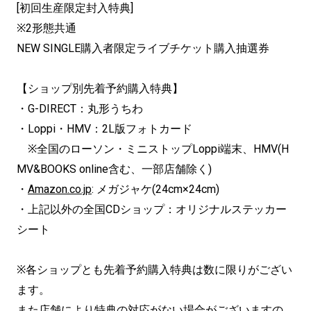
[初回生産限定封入特典]
※2形態共通
NEW SINGLE購入者限定ライブチケット購入抽選券
【ショップ別先着予約購入特典】
・G-DIRECT：丸形うちわ
・Loppi・HMV：2L版フォトカード
※全国のローソン・ミニストップLoppi端末、HMV(H
MV&BOOKS online含む、一部店舗除く)
・
Amazon.co.jp
: メガジャケ(24cm×24cm)
・上記以外の全国CDショップ：オリジナルステッカー
シート
※各ショップとも先着予約購入特典は数に限りがござい
ます。
また店舗により特典の対応がない場合がございますの