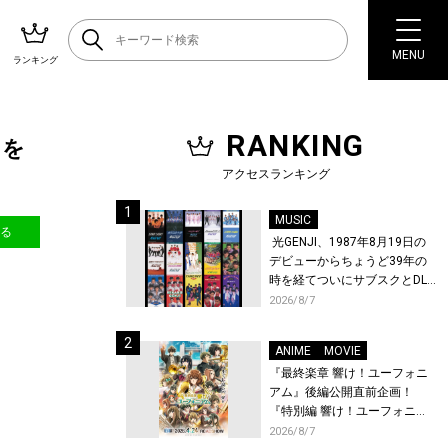
MENU
ランキング
RANKING
」を
アクセスランキング
MUSIC
送る
光GENJI、1987年8月19日の
デビューからちょうど39年の
時を経てついにサブスクとDL
配信が解禁！
2026/8/7
ANIME
MOVIE
『最終楽章 響け！ユーフォニ
アム』後編公開直前企画！
『特別編 響け！ユーフォニア
ム〜アンサンブルコンテス
2026/8/7