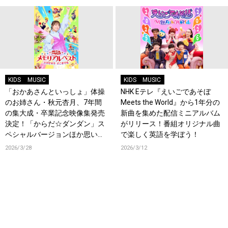
KIDS
MUSIC
KIDS
MUSIC
「おかあさんといっしょ」体操
NHK Eテレ『えいごであそぼ
のお姉さん・秋元杏月、7年間
Meets the World』から1年分の
の集大成・卒業記念映像集発売
新曲を集めた配信ミニアルバム
決定！「からだ☆ダンダン」ス
がリリース！番組オリジナル曲
ペシャルバージョンほか思い出
で楽しく英語を学ぼう！
のうたクリップ約30曲に豪華特
2026/3/28
2026/3/12
典映像も収録！本人コメントあ
り！