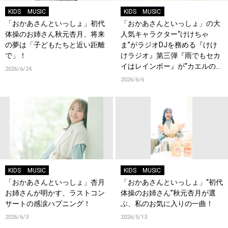
KIDS
MUSIC
KIDS
MUSIC
「おかあさんといっしょ」初代
「おかあさんといっしょ」の大
体操のお姉さん秋元杏月、将来
人気キャラクター“けけちゃ
の夢は「子どもたちと近い距離
ま”がラジオDJを務める『けけ
で」！
けラジオ』第三弾『雨でもセカ
イはレインボー』が“カエルの
2026/6/24
日”に各音楽配信サービスでリリ
2026/6/6
ース！
KIDS
MUSIC
KIDS
MUSIC
「おかあさんといっしょ」杏月
「おかあさんといっしょ」“初代
お姉さんが明かす、ラストコン
体操のお姉さん”秋元杏月が選
サートの感涙ハプニング！
ぶ、私のお気に入りの一曲！
2026/6/3
2026/5/13