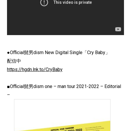
●Official髭男dism New Digital Single「Cry Baby」
配信中
https://hgdn.lnk.to/CryBaby
■Official髭男dism one – man tour 2021-2022 – Editorial
–