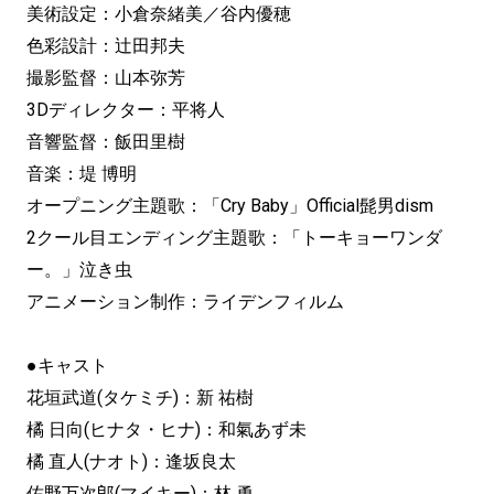
美術設定：小倉奈緒美／谷内優穂
色彩設計：辻田邦夫
撮影監督：山本弥芳
3Dディレクター：平将人
音響監督：飯田里樹
音楽：堤 博明
オープニング主題歌：「Cry Baby」Official髭男dism
2クール目エンディング主題歌：「トーキョーワンダ
ー。」泣き虫
アニメーション制作：ライデンフィルム
●キャスト
花垣武道(タケミチ)：新 祐樹
橘 日向(ヒナタ・ヒナ)：和氣あず未
橘 直人(ナオト)：逢坂良太
佐野万次郎(マイキー)：林 勇