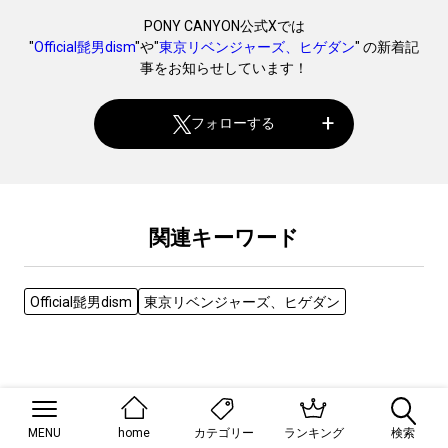
PONY CANYON公式Xでは
"
Official髭男dism
"や"
東京リベンジャーズ、ヒゲダン
" の新着記
事をお知らせしています！
フォローする
関連キーワード
Official髭男dism
東京リベンジャーズ、ヒゲダン
RELATED NEWS
MENU
home
ランキング
検索
カテゴリー
関連ニュース