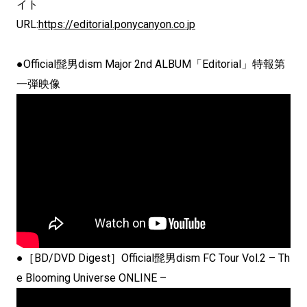
イト
URL:
https://editorial.ponycanyon.co.jp
●Official髭男dism Major 2nd ALBUM「Editorial」特報第
一弾映像
●［BD/DVD Digest］Official髭男dism FC Tour Vol.2 – Th
e Blooming Universe ONLINE –