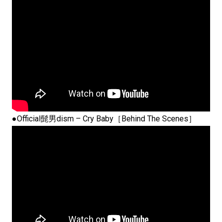
●Official髭男dism – Cry Baby［Behind The Scenes］