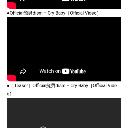
●Official髭男dism – Cry Baby［Official Video］
●［Teaser］Official髭男dism – Cry Baby［Official Vide
o］