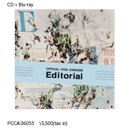
CD＋Blu-ray
PCCA.06055 \5,500(tax in)