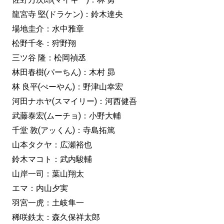
龍宮寺 堅(ドラケン)：鈴木達央
場地圭介：水中雅章
松野千冬：狩野翔
三ツ谷 隆：松岡禎丞
林田春樹(パーちん)：木村 昴
林 良平(ぺーやん)：野津山幸宏
河田ナホヤ(スマイリー)：河西健吾
武藤泰宏(ムーチョ)：小野大輔
千堂 敦(アッくん)：寺島拓篤
山本タクヤ：広瀬裕也
鈴木マコト：武内駿輔
山岸一司：葉山翔太
エマ：内山夕実
羽宮一虎：土岐隼一
稀咲鉄太：森久保祥太郎