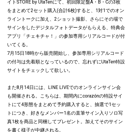
イトSTORE by UtaTenにて、初回限定盤A・B・Cの3枚
をまとめて2セット購入(合計6枚)すると、1対1でのオン
ライントークに加え、2ショット撮影、さらにその場で
サインをしたデジタルフォトデータがもらえる、特典会
アプリ「チェキチャ！」の参加専用シリアルコードが付
いてくる。
7月15日18時から販売開始し、参加専用シリアルコード
の付与は先着順となっているので、忘れずにUtaTen特設
サイトをチェックして欲しい。
また8月14日には、LINE LIVEでのオンラインサイン会
も開催される。こちらは、期間内にcorazónの特設サイ
トにて4形態をまとめて予約購入すると、抽選で1セッ
トにつき、好きなメンバー1名の直筆サイン入りソロ写
真1枚を商品と同梱してプレゼント。加えてそのサイン
を書く様子が中継される。