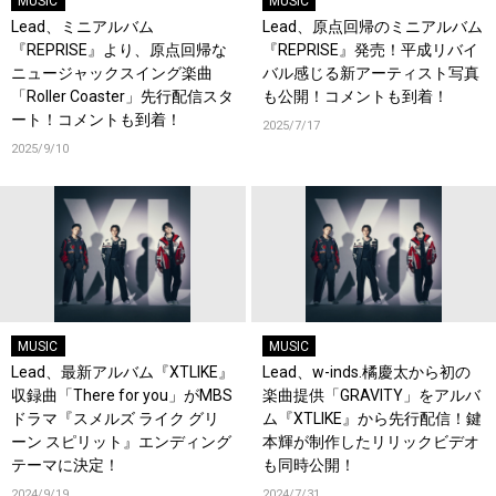
MUSIC
MUSIC
Lead、ミニアルバム
Lead、原点回帰のミニアルバム
『REPRISE』より、原点回帰な
『REPRISE』発売！平成リバイ
ニュージャックスイング楽曲
バル感じる新アーティスト写真
「Roller Coaster」先行配信スタ
も公開！コメントも到着！
ート！コメントも到着！
2025/7/17
2025/9/10
MUSIC
MUSIC
Lead、最新アルバム『XTLIKE』
Lead、w-inds.橘慶太から初の
収録曲「There for you」がMBS
楽曲提供「GRAVITY」をアルバ
ドラマ『スメルズ ライク グリ
ム『XTLIKE』から先行配信！鍵
ーン スピリット』エンディング
本輝が制作したリリックビデオ
テーマに決定！
も同時公開！
2024/9/19
2024/7/31