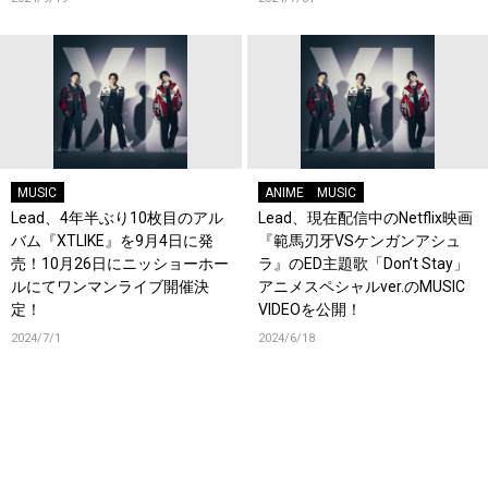
MUSIC
ANIME
MUSIC
Lead、4年半ぶり10枚目のアル
Lead、現在配信中のNetflix映画
バム『XTLIKE』を9月4日に発
『範馬刃牙VSケンガンアシュ
売！10月26日にニッショーホー
ラ』のED主題歌「Don’t Stay」
ルにてワンマンライブ開催決
アニメスペシャルver.のMUSIC
定！
VIDEOを公開！
2024/7/1
2024/6/18