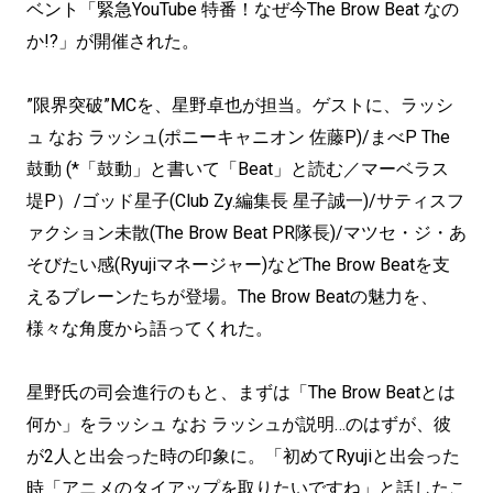
ベント「緊急YouTube 特番！なぜ今The Brow Beat なの
か!?」が開催された。
”限界突破”MCを、星野卓也が担当。ゲストに、ラッシ
ュ なお ラッシュ(ポニーキャニオン 佐藤P)/まべP The
鼓動 (*「鼓動」と書いて「Beat」と読む／マーベラス
堤P）/ゴッド星子(Club Zy.編集長 星子誠一)/サティスフ
ァクション未散(The Brow Beat PR隊長)/マツセ・ジ・あ
そびたい感(Ryujiマネージャー)などThe Brow Beatを支
えるブレーンたちが登場。The Brow Beatの魅力を、
様々な角度から語ってくれた。
星野氏の司会進行のもと、まずは「The Brow Beatとは
何か」をラッシュ なお ラッシュが説明…のはずが、彼
が2人と出会った時の印象に。「初めてRyujiと出会った
時「アニメのタイアップを取りたいですね」と話したこ