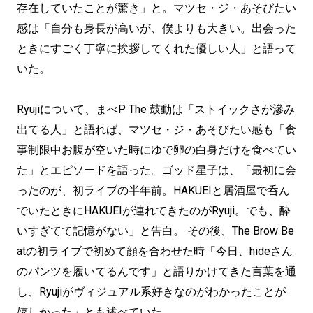
存在していたことが驚き」と。マツセ・ジ・あそびたい
感は「自分も身長が高いが、僕よりも大きい。出会った
ときにすごく丁寧に挨拶してくれた優しい人」と語って
いた。
Ryujiについて、まべP The 鼓動は「ストイックさが滲み
出てる人」と語れば、マツセ・ジ・あそびたい感も「食
事制限中お腹が空いた時にゆで卵の白身だけを食べてい
た」とエピソードを語った。ゴッド星子は、「最初に会
ったのが、初ライブの半年前。HAKUEIと居酒屋で呑ん
でいたときにHAKUEIが連れてきたのがRyuji。でも、酔
いすぎてて記憶がない」と告白。 その後、The Brow Be
atの初ライブで初めて顔を合わせた時「今日、hideさん
のパンツを履いてるんです」と語りかけてきた言葉を通
し、Ryujiがヴィジュアル系好きなのがわかったことが
嬉しかった」とも述べていた。