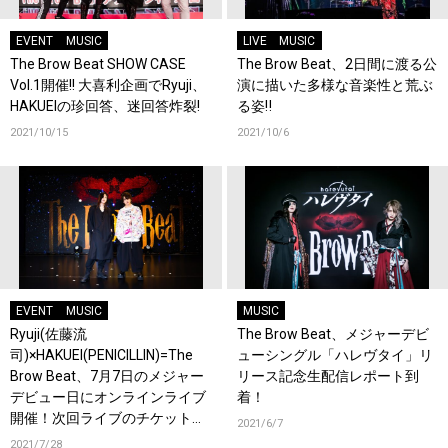
EVENT
MUSIC
LIVE
MUSIC
The Brow Beat SHOW CASE
The Brow Beat、2日間に渡る公
Vol.1開催!! 大喜利企画でRyuji、
演に描いた多様な音楽性と荒ぶ
HAKUEIの珍回答、迷回答炸裂!
る姿‼
2021/10/15
2021/10/6
EVENT
MUSIC
MUSIC
Ryuji(佐藤流
The Brow Beat、メジャーデビ
司)×HAKUEI(PENICILLIN)=The
ューシングル「ハレヴタイ」リ
Brow Beat、7月7日のメジャー
リース記念生配信レポート到
デビュー日にオンラインライブ
着！
開催！次回ライブのチケット先
2021/6/7
行販売決定!!
2021/7/28