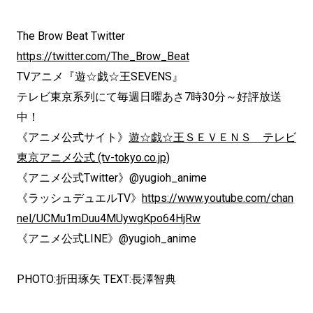
The Brow Beat Twitter
https://twitter.com/The_Brow_Beat
TVアニメ『遊☆戯☆王SEVENS』
テレビ東京系列にて毎週日曜あさ7時30分～好評放送
中！
《アニメ公式サイト》
遊☆戯☆王ＳＥＶＥＮＳ テレビ
東京アニメ公式 (tv-tokyo.co.jp)
《アニメ公式Twitter》@yugioh_anime
《ラッシュデュエルTV》
https://www.youtube.com/chan
nel/UCMu1mDuu4MUywgKpo64HjRw
《アニメ公式LINE》@yugioh_anime
PHOTO:折田琢矢 TEXT:長澤智典