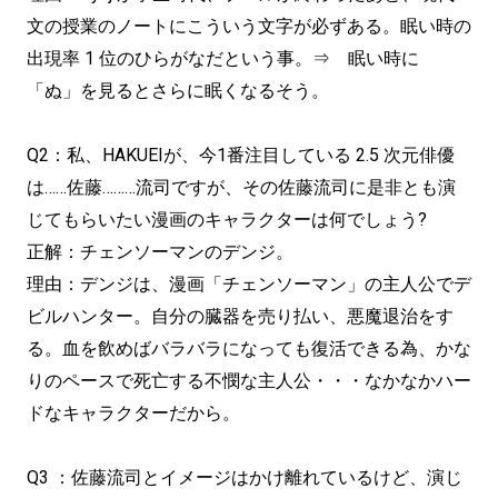
文の授業のノートにこういう文字が必ずある。眠い時の
出現率 1 位のひらがなだという事。⇒ 眠い時に
「ぬ」を見るとさらに眠くなるそう。
Q2：私、HAKUEIが、今1番注目している 2.5 次元俳優
は……佐藤………流司ですが、その佐藤流司に是非とも演
じてもらいたい漫画のキャラクターは何でしょう?
正解：チェンソーマンのデンジ。
理由：デンジは、漫画「チェンソーマン」の主人公でデ
ビルハンター。自分の臓器を売り払い、悪魔退治をす
る。血を飲めばバラバラになっても復活できる為、かな
りのペースで死亡する不憫な主人公・・・なかなかハー
ドなキャラクターだから。
Q3 ：佐藤流司とイメージはかけ離れているけど、演じ