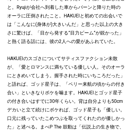
と。Ryujiが会社へ到着した車からバーンと降りた時の
オーラに圧倒されたこと。HAKUEIと初めての出会いで
は「こんなに(身体が)大きいんだ」と思った以上の大き
さに驚けば、「目から発する”目力ビーム”が鋭かった」
と熱く語る話には、彼の2人への愛があふれていた。
HAKUEIのスゴさについてサティスファクション未散
が、「愛とロマンスに満ちている優しい人。そのオーラ
にときめいてしまう。握手された時にいちころだった」
と語れば、ゴッド星子は、「ペリー来航の頃からの付き
合い」といきなりボケを噛ます。HAKUEIとゴッド星子
の付き合いはすでに30年くらい。背は自分よりも50cm
デカいと立て続けにボケれば、ゴッド星子も「優しい。
口元に残っていたこめつぶを取ってくれたのが優しかっ
た」と述べる。まべP The 鼓動は「伝説上の生き物で、