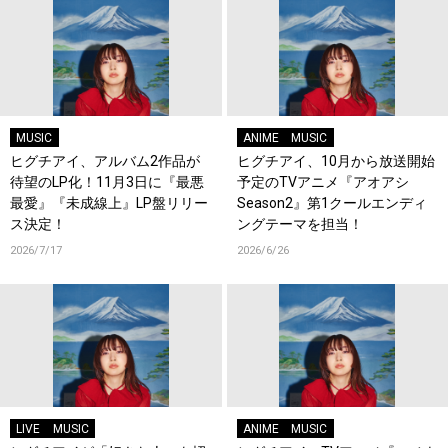
MUSIC
ANIME
MUSIC
ヒグチアイ、アルバム2作品が
ヒグチアイ、10月から放送開始
待望のLP化！11月3日に『最悪
予定のTVアニメ『アオアシ
最愛』『未成線上』LP盤リリー
Season2』第1クールエンディ
ス決定！
ングテーマを担当！
2026/7/17
2026/6/26
LIVE
MUSIC
ANIME
MUSIC