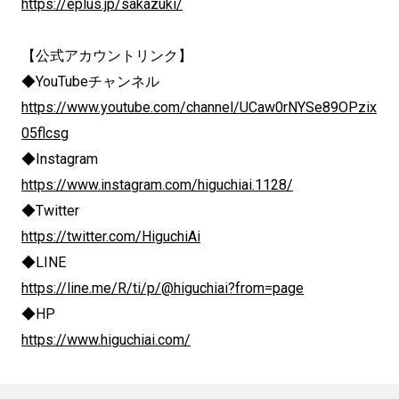
https://eplus.jp/sakazuki/
【公式アカウントリンク】
◆YouTubeチャンネル
https://www.youtube.com/channel/UCaw0rNYSe89OPzix
05flcsg
◆Instagram
https://www.instagram.com/higuchiai.1128/
◆Twitter
https://twitter.com/HiguchiAi
◆LINE
https://line.me/R/ti/p/@higuchiai?from=page
◆HP
https://www.higuchiai.com/