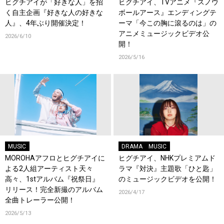
ヒグチアイが「好きな人」を招
ヒグチアイ、TVアニメ『スノウ
く自主企画『好きな人の好きな
ボールアース』エンディングテ
人』、4年ぶり開催決定！
ーマ「今この胸に滾るのは」の
アニメミュージックビデオ公
2026/6/10
開！
2026/5/16
MUSIC
DRAMA
MUSIC
MOROHAアフロとヒグチアイに
ヒグチアイ、NHKプレミアムド
よる2人組アーティスト天々
ラマ『対決』主題歌「ひと匙」
高々、1stアルバム『祝祭日』
のミュージックビデオを公開！
リリース！完全新撮のアルバム
2026/4/17
全曲トレーラー公開！
2026/5/13