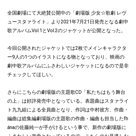
全国劇場にて大絶賛公開中の「劇場版 少女☆歌劇 レヴ
ュースタァライト」より2021年7月21日発売となる劇中
歌アルバムVol.1とVol.2のジャケットが公開となった。
今回公開されたジャケットでは2枚でメインキャラクタ
ー9人の1つのイラストになる物となっており、映画の
劇中歌アルバムにふさわしいジャケットになるので是非
チェックしてほしい。
さらにこちらの劇場版の主題歌CD「私たちはもう舞台
の上」は好評発売中となっている。表題曲はスタァライ
ト九九組による全員曲となり、作詞は中村彼方、作曲・
編曲は総集編劇場版の主題歌の作曲・編曲も担当したfh
ánaの佐藤純一が手がけるという事で、新作の劇場版に