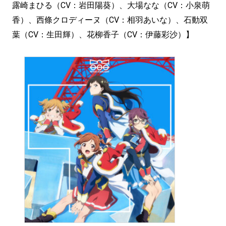
露崎まひる（CV：岩田陽葵）、大場なな（CV：小泉萌
香）、西條クロディーヌ（CV：相羽あいな）、石動双
葉（CV：生田輝）、花柳香子（CV：伊藤彩沙）】