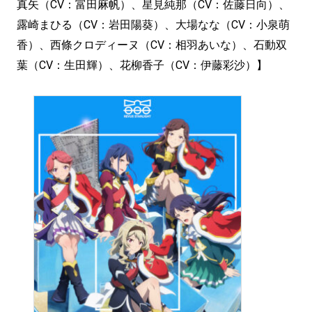
真矢（CV：富田麻帆）、星見純那（CV：佐藤日向）、
露崎まひる（CV：岩田陽葵）、大場なな（CV：小泉萌
香）、西條クロディーヌ（CV：相羽あいな）、石動双
葉（CV：生田輝）、花柳香子（CV：伊藤彩沙）】