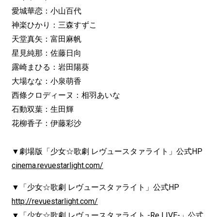
愛城華恋：小山百代
神楽ひかり：三森すずこ
天堂真矢：富田麻帆
星見純那：佐藤日向
露崎まひる：岩田陽葵
大場なな：小泉萌香
西條クロディーヌ：相羽あいな
石動双葉：生田輝
花柳香子：伊藤彩沙
▼劇場版「少女☆歌劇 レヴュースタァライト」公式HP
cinema.revuestarlight.com/
▼「少女☆歌劇 レヴュースタァライト」公式HP
http://revuestarlight.com/
▼「少女☆歌劇 レヴュースタァライト -Re LIVE-」公式