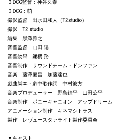
３DCG監督：神谷久泰
３DCG：萌
撮影監督：出水田和人（T2studio）
撮影：T2 studio
編集：黒澤雅之
音響監督：山田 陽
音響効果：鋤柄 務
音響制作：サウンドチーム・ドンファン
音楽：藤澤慶昌 加藤達也
戯曲脚本・劇中歌作詞：中村彼方
音楽プロデューサー：野島鉄平 山田公平
音楽制作：ポニーキャニオン アップドリーム
アニメーション制作：キネマシトラス
製作：レヴュースタァライト製作委員会
▼キャスト