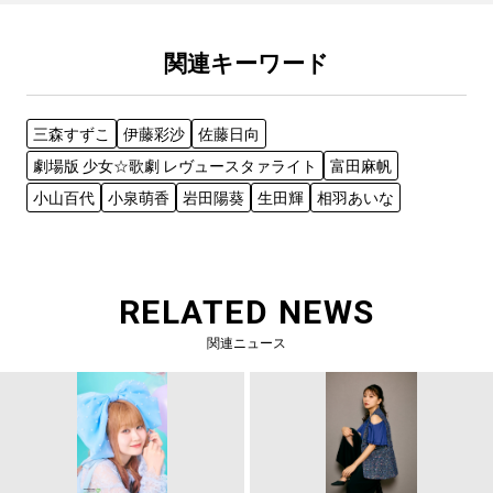
関連キーワード
三森すずこ
伊藤彩沙
佐藤日向
劇場版 少女☆歌劇 レヴュースタァライト
富田麻帆
小山百代
小泉萌香
岩田陽葵
生田輝
相羽あいな
RELATED NEWS
関連ニュース