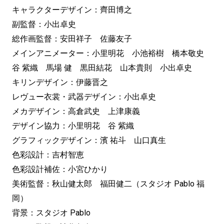
キャラクターデザイン：齊田博之
副監督：小出卓史
総作画監督：安田祥子 佐藤友子
メインアニメーター：小里明花 小池裕樹 橋本敬史
谷 紫織 馬場 健 黒田結花 山本貴則 小出卓史
キリンデザイン：伊藤晋之
レヴュー衣裳・武器デザイン：小出卓史
メカデザイン：高倉武史 上津康義
デザイン協力：小里明花 谷 紫織
グラフィックデザイン：濱 祐斗 山口真生
色彩設計：吉村智恵
色彩設計補佐：小宮ひかり
美術監督：秋山健太郎 福田健二（スタジオ Pablo 福
岡）
背景：スタジオ Pablo