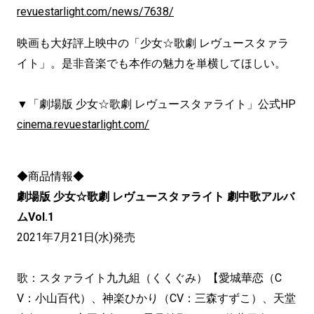
revuestarlight.com/news/7638/
映画も大好評上映中の「少女☆歌劇 レヴュースタァラ
イト」。是非音楽でも本作の魅力を単横してほしい。
▼「劇場版 少女☆歌劇 レヴュースタァライト」公式HP
cinema.revuestarlight.com/
◆商品情報◆
劇場版 少女☆歌劇 レヴュースタァライト 劇中歌アルバ
ムVol.1
2021年7月21日(水)発売
歌：スタァライト九九組（くくぐみ）【愛城華恋（C
V：小山百代）、神楽ひかり（CV：三森すずこ）、天堂