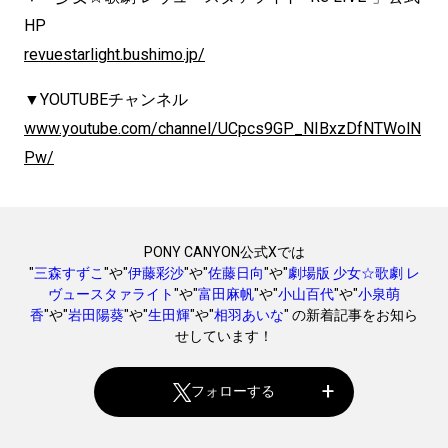
HP
revuestarlight.bushimo.jp/
▼YOUTUBEチャンネル
www.youtube.com/channel/UCpcs9GP_NIBxzDfNTWolN
Pw/
PONY CANYON公式Xでは
"
三森すずこ
"や"
伊藤彩沙
"や"
佐藤日向
"や"
劇場版 少女☆歌劇 レ
ヴュースタァライト
"や"
富田麻帆
"や"
小山百代
"や"
小泉萌
香
"や"
岩田陽葵
"や"
生田輝
"や"
相羽あいな
" の新着記事をお知ら
せしています！
フォローする