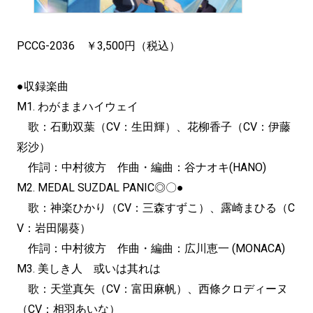
PCCG-2036 ￥3,500円（税込）
●収録楽曲
M1. わがままハイウェイ
歌：石動双葉（CV：生田輝）、花柳香子（CV：伊藤
彩沙）
作詞：中村彼方 作曲・編曲：谷ナオキ(HANO)
M2. MEDAL SUZDAL PANIC◎〇●
歌：神楽ひかり（CV：三森すずこ）、露崎まひる（C
V：岩田陽葵）
作詞：中村彼方 作曲・編曲：広川恵一 (MONACA)
M3. 美しき人 或いは其れは
歌：天堂真矢（CV：富田麻帆）、西條クロディーヌ
（CV：相羽あいな）