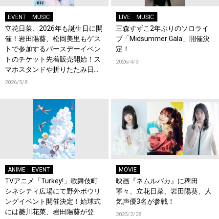
EVENT
MUSIC
LIVE
MUSIC
立花日菜、2026年も誕生日に開
三森すずこ2年ぶりのソロライ
催！岩田陽葵、松岡美里もゲス
ブ「Midsummer Gala」開催決
トで参加するバースデーイベン
定！
トのチケット先着販売開始！ス
2026/4/3
マホスタンドや折りたたみ日傘
などオリジナルグッズ販売決
2026/5/8
定！
ANIME
EVENT
MOVIE
TVアニメ「Turkey!」歌舞伎町
映画『ネムルバカ』に稗田
シネシティ広場にて野外ボウリ
寧々、立花日菜、岩田陽葵、人
ングイベント開催決定！始球式
気声優3名が参戦！
には菱川花菜、岩田陽葵が登
2025/2/28