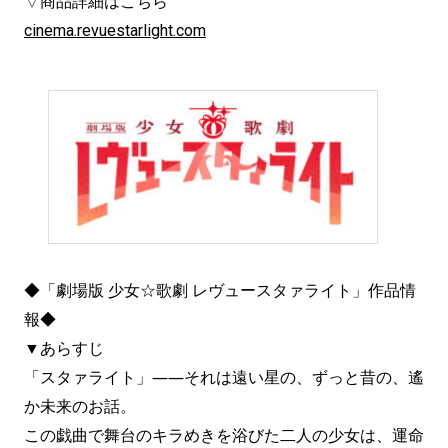
▽商品詳細はこちら
cinema.revuestarlight.com
◆「劇場版 少女☆歌劇 レヴュースタァライト」作品情
報◆
▼あらすじ
「スタァライト」――それは遠い星の、ずっと昔の、遙
か未来のお話。
この戯曲で舞台のキラめきを浴びた二人の少女は、運命