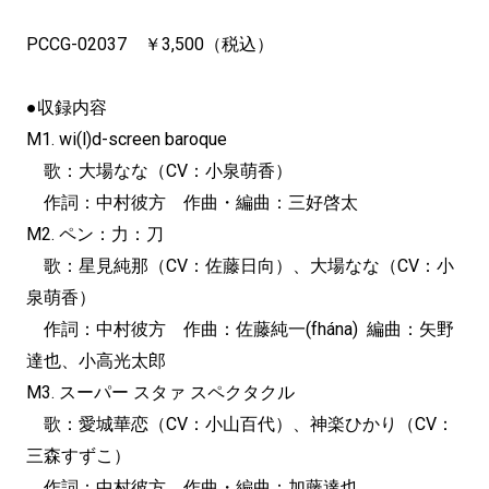
PCCG-02037 ￥3,500（税込）
●収録内容
M1. wi(l)d-screen baroque
歌：大場なな（CV：小泉萌香）
作詞：中村彼方 作曲・編曲：三好啓太
M2. ペン：力：刀
歌：星見純那（CV：佐藤日向）、大場なな（CV：小
泉萌香）
作詞：中村彼方 作曲：佐藤純一(fhána) 編曲：矢野
達也、小高光太郎
M3. スーパー スタァ スペクタクル
歌：愛城華恋（CV：小山百代）、神楽ひかり（CV：
三森すずこ）
作詞：中村彼方 作曲・編曲：加藤達也