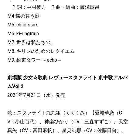
作詞：中村彼方 作曲・編曲：藤澤慶昌
M4 蝶の舞う庭
M5. child stars
M6. ki-ringtrain
M7. 世界は私たちの…
M8. キリンのためのレクイエム
M9. 約束タワー ～echo～
劇場版 少女☆歌劇 レヴュースタァライト 劇中歌アルバ
ムVol.2
2021年7月21日（水）発売
歌：スタァライト九九組（くくぐみ）【愛城華恋（C
V：小山百代）、神楽ひかり（CV：三森すずこ）、天堂
真矢（CV：富田麻帆）、星見純那（CV：佐藤日向）、