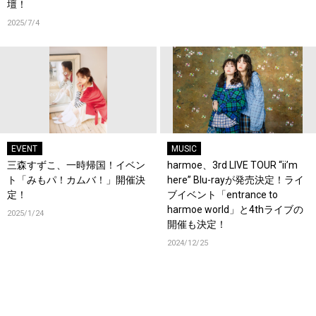
壇！
2025/7/4
EVENT
MUSIC
三森すずこ、一時帰国！イベン
harmoe、3rd LIVE TOUR “ii’m
ト「みもパ！カムバ！」開催決
here” Blu-rayが発売決定！ライ
定！
ブイベント「entrance to
harmoe world」と4thライブの
2025/1/24
開催も決定！
2024/12/25