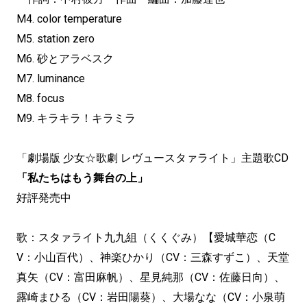
M4. color temperature
M5. station zero
M6. 砂とアラベスク
M7. luminance
M8. focus
M9. キラキラ！キラミラ
「劇場版 少女☆歌劇 レヴュースタァライト」主題歌CD
「私たちはもう舞台の上」
好評発売中
歌：スタァライト九九組（くくぐみ）【愛城華恋（C
V：小山百代）、神楽ひかり（CV：三森すずこ）、天堂
真矢（CV：富田麻帆）、星見純那（CV：佐藤日向）、
露崎まひる（CV：岩田陽葵）、大場なな（CV：小泉萌