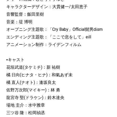
キャラクターデザイン：大貫健一/太田恵子
音響監督：飯田里樹
音楽：堤 博明
オープニング主題歌：「Cry Baby」Official髭男dism
エンディング主題歌：「ここで息をして」eill
アニメーション制作：ライデンフィルム
▪キャスト
花垣武道(タケミチ)：新 祐樹
橘 日向(ヒナタ・ヒナ)：和氣あず未
橘 直人(ナオト)：逢坂良太
佐野万次郎(マイキー)：林 勇
龍宮寺 堅(ドラケン)：鈴木達央
場地 圭介：水中雅章
三ツ谷 隆：松岡禎丞