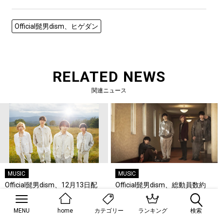
Official髭男dism、ヒゲダン
RELATED NEWS
関連ニュース
MUSIC
MUSIC
Official髭男dism、12月13日配
Official髭男dism、総動員数約
信リリースの新曲
30万人となった自身初のアリー
「SOULSOUP」MV公開！さら
ナツアーの映像作品『Official髭
MENU
home
ランキング
検索
カテゴリー
に、日本テレビ「news zero」
男dism 「one-man tour 2021-