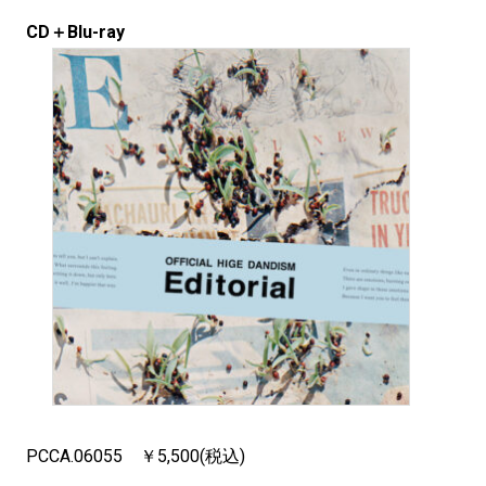
CD＋Blu-ray
PCCA.06055 ￥5,500(税込)