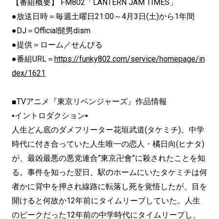
【番組概要】 FM802「LANTERN JAM TIMES」
●放送日時＝毎週土曜日21:00～4月3日(土)から1年間
●DJ＝Official髭男dism
●提供＝ローム／せんびる
●番組URL＝
https://funky802.com/service/homepage/in
dex/1621
■TVアニメ『東京リベンジャーズ』作品情報
▪イントロダクション▪
人生どん底のダメフリーター花垣武道(タケミチ)。中学
時代に付き合っていた人生唯一の恋人・橘日向(ヒナタ)
が、最凶最悪の悪党連合”東京卍會”に殺されたことを知
る。事件を知った翌日、駅のホームにいたタケミチは何
者かに背中を押され線路に転落し死を覚悟したが、目を
開けると何故か12年前にタイムリープしていた。人生
のピークだった12年前の中学時代にタイムリープし、