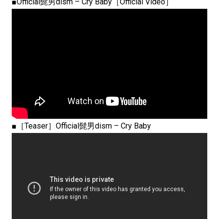
■Official髭男dism – Cry Baby［Official Video］
■［Teaser］Official髭男dism – Cry Baby