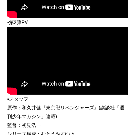
▪第2弾PV
▪スタッフ
原作：和久井健『東京卍リベンジャーズ』(講談社「週
刊少年マガジン」連載)
監督：初見浩一
シリーズ構成：むとうやすゆき