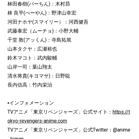
林田春樹(パーちん)：木村昴
林 良平(ぺーやん)：野津山幸宏
河田ナホヤ(スマイリー）：河西健吾
武藤泰宏（ムーチョ)：小野大輔
千堂 敦(アッくん)：寺島拓篤
山本タクヤ：広瀬裕也
鈴木マコト：武内駿輔
山岸一司：葉山翔太
清水将貴(キヨマサ)：日野聡
長内信高：竹内栄治
▪インフォメーション
TVアニメ「東京リベンジャーズ」公式サイト：
https://t
okyo-revengers-anime.com
TVアニメ「東京リベンジャーズ」公式Twitter：@anime
_toman