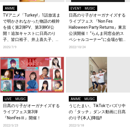
ANIME
EVENT
MUSIC
TVアニメ「Turkey!」1話放送ま
日髙のり子がオーガナイズする
で明かされなかった物語の根幹
ライブフェス 『Non Fes
を描く第2弾PV、第3弾KV公
Halloween Party Returns️』東京
開！追加キャストに日髙のり
公演開催！ “らんま同窓会的ス
子、皆口裕子、井上喜久子、伊
ペシャルコーナー”に会場が歓
藤美紀、佐久間レイが決定！コ
喜！
2025/7/9
2022/10/24
メントも到着！
LIVE
MUSIC
ANIME
MUSIC
日髙のり子がオーガナイズする
うじたまい、TikTokでバズリ中
ライブフェス第3弾
の「タッチ」ダンス動画に日髙
『NonFesⅢ』開催！
のり子(本人)降臨!!
2022/5/23
2022/5/18