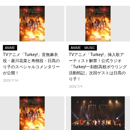
ANIME
ANIME
MUSIC
TVアニメ「Turkey!」音無麻衣
TVアニメ「Turkey!」挿入歌ア
役・菱川花菜と寿桃役・日髙の
ーティスト解禁！公式ラジオ
り子のスペシャルコメンタリー
「Turkey!一刻館高校ボウリング
が公開！
活動戦記」次回ゲストは日髙の
り子！
2025/7/16
2025/7/9