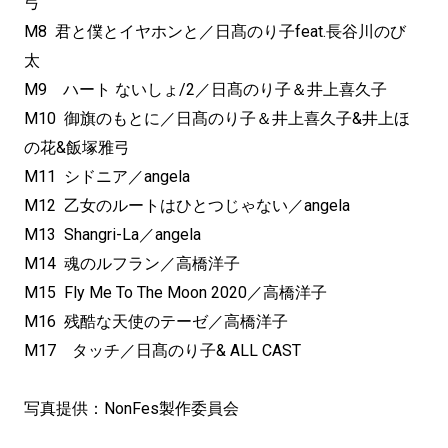
弓
M8 君と僕とイヤホンと／日髙のり子feat.長谷川のび
太
M9 ハート ないしょ/2／日髙のり子＆井上喜久子
M10 御旗のもとに／日髙のり子＆井上喜久子&井上ほ
の花&飯塚雅弓
M11 シドニア／angela
M12 乙女のルートはひとつじゃない／angela
M13 Shangri-La／angela
M14 魂のルフラン／高橋洋子
M15 Fly Me To The Moon 2020／高橋洋子
M16 残酷な天使のテーゼ／高橋洋子
M17 タッチ／日髙のり子& ALL CAST
写真提供：NonFes製作委員会