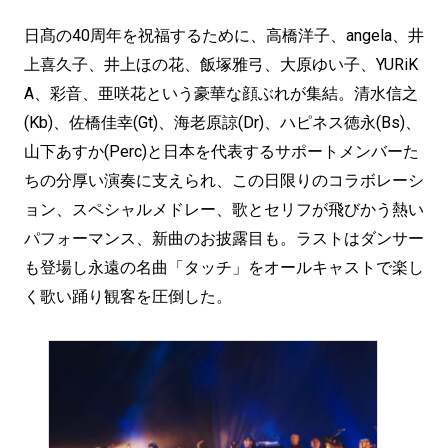
日髙の40周年を祝福するために、高橋洋子、angela、井
上喜久子、井上ほの花、飯塚雅弓、大原ゆい子、YURiK
A、彩音、亜咲花という豪華な顔ぶれが集結。清水信之
(Kb)、佐橋佳幸(Gt)、海老原諒(Dr)、ハピネス徳永(Bs)、
山下あすか(Perc)と日本を代表するサポートメンバーた
ちの分厚い演奏に支えられ、この日限りのコラボレーシ
ョン、スペシャルメドレー、歌とセリフが飛びかう熱い
パフォーマンス、新曲のお披露目も。ラストはダンサー
も登場し永遠の名曲「タッチ」をオールキャストで楽し
く歌い踊り観客を圧倒した。