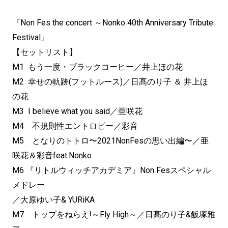
『Non Fes the concert ～Nonko 40th Anniversary Tribute
Festival』
【セットリスト】
M1 もう一度・ブラックコーヒー／井上ほの花
M2 幸せの軌跡(フットルース)／日髙のり子 ＆ 井上ほ
の花
M3 I believe what you said／亜咲花
M4 不規則性エントロピー／彩音
M5 となりのトトロ〜2021NonFesの思い出編〜／亜
咲花＆彩音feat.Nonko
M6 『リトルウィッチアカデミア』Non Fesスペシャル
メドレー
／大原ゆい子& YURiKA
M7 トップをねらえ!～Fly High～／日髙のり子&飯塚雅