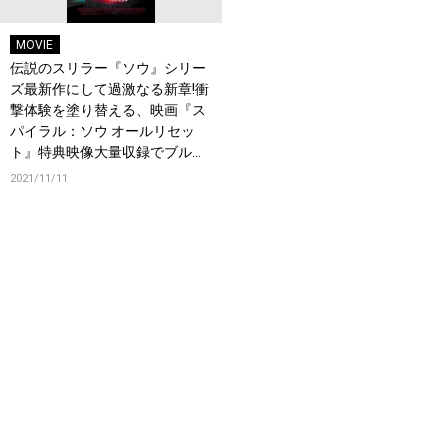
MOVIE
伝説のスリラー『ソウ』シリー
ズ最新作にして過激なる新章!衝
撃体験を塗り替える、映画『ス
パイラル：ソウ オールリセッ
ト』特典映像大量収録でブルー
レイ＆DVD、配信リリース決定!
2021/11/11