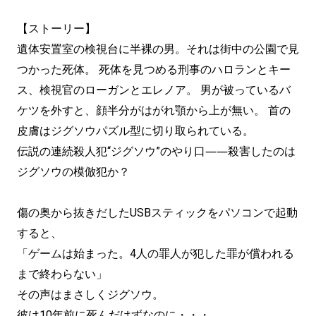
【ストーリー】
遺体安置室の検視台に半裸の男。それは街中の公園で見
つかった死体。 死体を見つめる刑事のハロランとキー
ス、検視官のローガンとエレノア。 男が被っているバ
ケツを外すと、顔半分がはがれ顎から上が無い。 首の
皮膚はジグソウパズル型に切り取られている。
伝説の連続殺人犯“ジグソウ”のやり口――殺害したのは
ジグソウの模倣犯か？
傷の奥から抜きだしたUSBスティックをパソコンで起動
すると、
「ゲームは始まった。4人の罪人が犯した罪が償われる
まで終わらない」
その声はまさしくジグソウ。
彼は10年前に死んだはずなのに・・・。