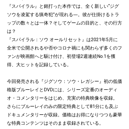
『スパイラル』と銘打った本作では、全く新しい“ジグ
ソウを凌駕する猟奇犯”が現れる―。彼が仕掛けるトラ
ップの数々とは一体？そしてゲームの目的と、その行方
は？
『スパイラル：ソウ オールリセット』は2021年5月に
全米で公開されるや否やコロナ禍にも関わらず多くのフ
ァンが映画館へと駆け付け、初登場2週連続No.1を獲
得、大ヒットを記録している。
今回発売される『ジグソウ：ソウ・レガシー』初の低価
格版ブルーレイとDVDには、シリーズ定番のオーディ
オ・コメンタリーをはじめ、充実の特典映像を収録。
さらにブルーレイのみの限定特典として81分にも及ぶ
ドキュメンタリーが収録。価格はお得になりつつも豪華
な特典コンテンツはそのまま収録されている。