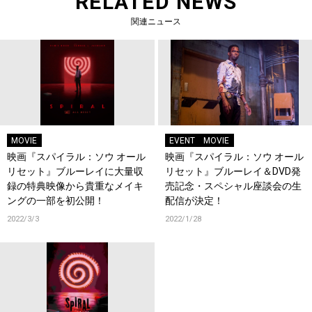
RELATED NEWS
関連ニュース
MOVIE
EVENT
MOVIE
映画『スパイラル：ソウ オール
映画『スパイラル：ソウ オール
リセット』ブルーレイに大量収
リセット』ブルーレイ＆DVD発
録の特典映像から貴重なメイキ
売記念・スペシャル座談会の生
ングの一部を初公開！
配信が決定！
2022/3/3
2022/1/28