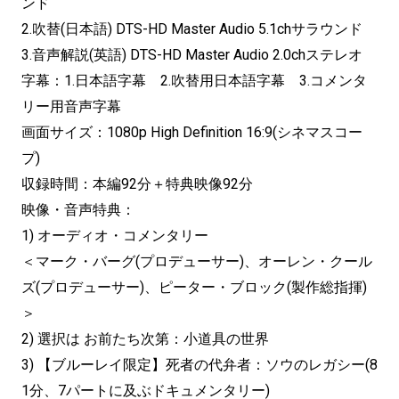
ンド
2.吹替(日本語) DTS-HD Master Audio 5.1chサラウンド
3.音声解説(英語) DTS-HD Master Audio 2.0chステレオ
字幕：1.日本語字幕 2.吹替用日本語字幕 3.コメンタ
リー用音声字幕
画面サイズ：1080p High Definition 16:9(シネマスコー
プ)
収録時間：本編92分＋特典映像92分
映像・音声特典：
1) オーディオ・コメンタリー
＜マーク・バーグ(プロデューサー)、オーレン・クール
ズ(プロデューサー)、ピーター・ブロック(製作総指揮)
＞
2) 選択は お前たち次第：小道具の世界
3) 【ブルーレイ限定】死者の代弁者：ソウのレガシー(8
1分、7パートに及ぶドキュメンタリー)