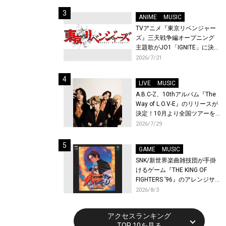
始！
ANIME
MUSIC
TVアニメ『東京リベンジャー
ズ』三天戦争編オープニング
主題歌がJO1「IGNITE」に決
定！メンバー全員から喜びと
2026/7/21
作品への想いあふれるコメン
トが到着！9月に東京・大阪で
LIVE
MUSIC
先行上映会を開催！
A.B.C-Z、10thアルバム『The
Way of L.O.V-E』のリリースが
決定！10月より全国ツアーを
開催！
2026/7/29
GAME
MUSIC
SNK/新世界楽曲雑技団が手掛
けるゲーム『THE KING OF
FIGHTERS ’96』のアレンジサ
ウンドトラックが配信開始！
2026/8/3
アクセスランキング
TOP 10を見る