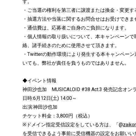
す。
・ご当選の権利を第三者に譲渡または換金・変更す
・抽選方法や当落に関するお問合せはお受けできま
・通信費は、応募者ご自身のご負担になります。
・個人情報の取り扱いについて、本キャンペーンで
絡、諸手続きのために使用させて頂きます。
・Twitterの動作環境により発生する本キャンペ
いても、弊社が責任を負うものではありません。
◆イベント情報
神田沙也加 MUSICALOID #38 Act.3 発売
日時:6月12日(土) 14:00～
出演:神田沙也加
チケット料金：3,800円（税込）
※ドメイン指定受信設定をしている方は、「@
zaiko
を受信できるよう事前に受信機器の設定をお願いい