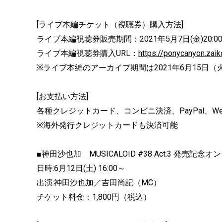
[ライブ本編チケット（視聴券）購入方法]
ライブ本編視聴券販売期間：2021年5月7日(金)20:00
ライブ本編視聴券購入URL：
https://ponycanyon.zai
※ライブ本編のアーカイブ期間は2021年6月15日（火
[お支払い方法]
各種クレジットカード、コンビニ決済、PayPal、WeCha
※海外発行クレジットカードも決済可能
■神田沙也加 MUSICALOID #38 Act.3 発売
日時:6月12日(土) 16:00～
出演:神田沙也加／吉田尚記（MC）
チケット料金：1,800円（税込）