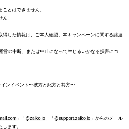
ることはできません。
せん。
取得した情報は、ご本人確認、本キャンペーンに関する諸連
ーン運営の中断、または中止になって生じるいかなる損害につ
記念オンラインイベント〜彼方と此方と其方〜
mail.com
」「@
zaiko.io
」「@
support.zaiko.io
」からのメール
たします。