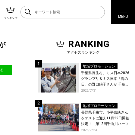
MENU
ランキング
RANKING
が
アクセスランキング
地域プロモーション
送る
千葉県長生村、ミス日本2026
グランプリ＆ミス日本「海の
日」の野口絵子さんが 千葉県
唯一の村・長生村で地引網を
2026/7/31
体験！
地域プロモーション
長野県千曲市、小平奈緒さん
をゲストに迎え11月22日開催
決定！「第12回千曲川ハーフ
マラソン」エントリー受付開
2026/7/23