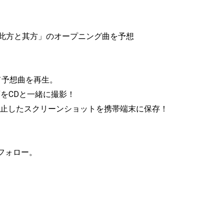
方と此方と其方」のオープニング曲を予想
て予想曲を再生。
面をCDと一緒に撮影！
停止したスクリーンショットを携帯端末に保存！
ずフォロー。
、