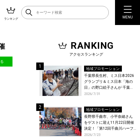
MENU
ランキング
RANKING
催
アクセスランキング
送る
地域プロモーション
千葉県長生村、ミス日本2026
グランプリ＆ミス日本「海の
日」の野口絵子さんが 千葉県
唯一の村・長生村で地引網を
2026/7/31
体験！
地域プロモーション
長野県千曲市、小平奈緒さん
をゲストに迎え11月22日開催
決定！「第12回千曲川ハーフ
マラソン」エントリー受付開
2026/7/23