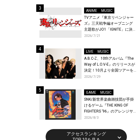
始！
ANIME
MUSIC
TVアニメ『東京リベンジャー
ズ』三天戦争編オープニング
主題歌がJO1「IGNITE」に決
定！メンバー全員から喜びと
2026/7/21
作品への想いあふれるコメン
トが到着！9月に東京・大阪で
LIVE
MUSIC
先行上映会を開催！
A.B.C-Z、10thアルバム『The
Way of L.O.V-E』のリリースが
決定！10月より全国ツアーを
開催！
2026/7/29
GAME
MUSIC
SNK/新世界楽曲雑技団が手掛
けるゲーム『THE KING OF
FIGHTERS ’96』のアレンジサ
ウンドトラックが配信開始！
2026/8/3
アクセスランキング
TOP 10を見る