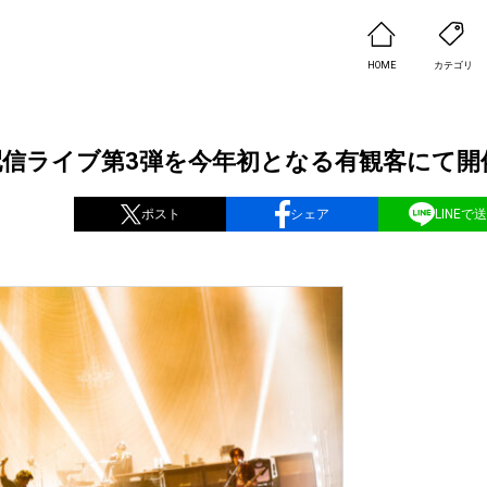
HOME
カテゴリ
配信ライブ第3弾を今年初となる有観客にて開
ポスト
シェア
LINEで