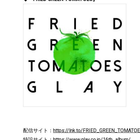
配信サイト：
https://lnk.to/FRIED_GREEN_TOMATO
特設サイト：
https://www.glay.co.jp/16th_album/