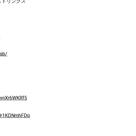
), ストリングス
。
/
esb/
qsynXr6WKRf5
DdUr1KDNmhFDq