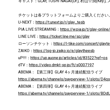
キャスト：GLAY, TOSHI NAGAI(Dr.), 村山☆潤(Key.
チケットは各プラットフォームよりご購入ください
U-NEXT：
https://t.unext.jp/r/glay_tesb
PIA LIVE STREAMING：
https://w.pia.jp/t/glay-online
LINE LIVE：
https://ticket.line.me/sp/glay
ローソンチケット：
https://l-tike.com/concert/glayt
ZAIKO：
https://lsg-jp.zaiko.io/e/glaytheesb
uP!!!：
https://up.auone.jp/articles/id/83522?ref=os
dTV：
https://video.dmkt-sp.jp/ft/s0007197
ABEMA：【第三弾】GLAY 4ヶ月連続配信ライブ
https://abema.tv/channels/payperview-1/slots/D4
ABEMA：【第四弾】GLAY 4ヶ月連続配信ライブ
https://abema.tv/channels/payperview-1/slots/B