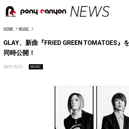
HOME
MUSIC
GLAY、新曲『FRIED GREEN TOMAT
同時公開！
2021/5/21
MUSIC