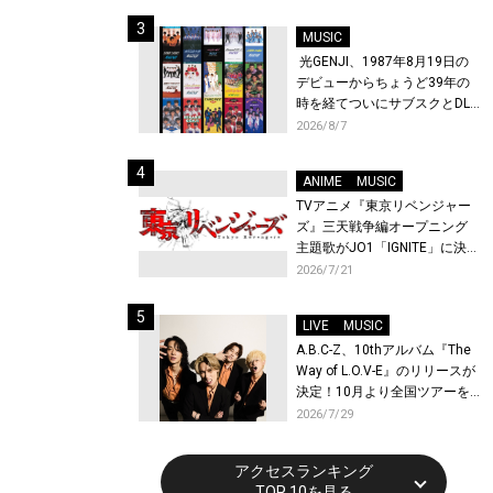
始！
MUSIC
光GENJI、1987年8月19日の
デビューからちょうど39年の
時を経てついにサブスクとDL
配信が解禁！
2026/8/7
ANIME
MUSIC
TVアニメ『東京リベンジャー
ズ』三天戦争編オープニング
主題歌がJO1「IGNITE」に決
定！メンバー全員から喜びと
2026/7/21
作品への想いあふれるコメン
トが到着！9月に東京・大阪で
LIVE
MUSIC
先行上映会を開催！
A.B.C-Z、10thアルバム『The
Way of L.O.V-E』のリリースが
決定！10月より全国ツアーを
開催！
2026/7/29
アクセスランキング
TOP 10を見る