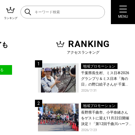
MENU
ランキング
RANKING
ども
アクセスランキング
地域プロモーション
送る
千葉県長生村、ミス日本2026
グランプリ＆ミス日本「海の
日」の野口絵子さんが 千葉県
唯一の村・長生村で地引網を
2026/7/31
体験！
地域プロモーション
長野県千曲市、小平奈緒さん
をゲストに迎え11月22日開催
決定！「第12回千曲川ハーフ
マラソン」エントリー受付開
2026/7/23