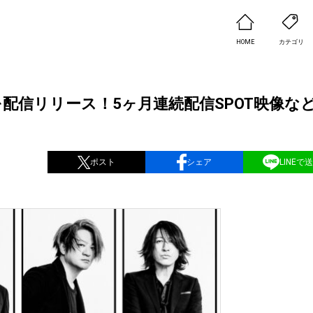
HOME
カテゴリ
OES』を配信リリース！5ヶ月連続配信SPOT映像な
ポスト
シェア
LINEで