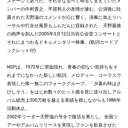
ステージであった。それをなるべく明るく支えていたメ
ンバーの中村貴之、平賀和人の友情が滲む。公演後に吐
露された天野滋のコメントが心に響く。演奏に加えリハ
ーサルや打合せ風景もふんだんに収録された、天野最後
の肉声を刻んだ2005年3月12日渋谷公会堂コンサートと
それにまつわるドキュメンタリー映像。(歌詞カードブ
ックレット付)
NSPは、1972年に突如現れ、青春の切ない気持ちをそ
れまでになかった新しい歌詞、メロディー、コーラスで
表現した唯一無二のフォークグループ。「夕暮れ時はさ
びしそう」をはじめ数々のヒット曲を世に送り出しアル
バム総売上300万枚を越える実績を残しながらも1986年
活動休止。
2002年リーダー天野滋の号令で復活を果たし、全国ツ
アーやアルバムリリースを実現しファンを歓喜させた