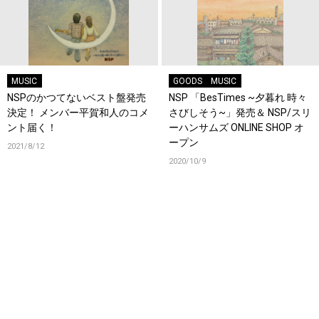
MUSIC
GOODS
MUSIC
NSPのかつてないベスト盤発売
NSP 「BesTimes ~夕暮れ 時々
決定！ メンバー平賀和人のコメ
さびしそう~」発売＆ NSP/スリ
ント届く！
ーハンサムズ ONLINE SHOP オ
ープン
2021/8/12
2020/10/9