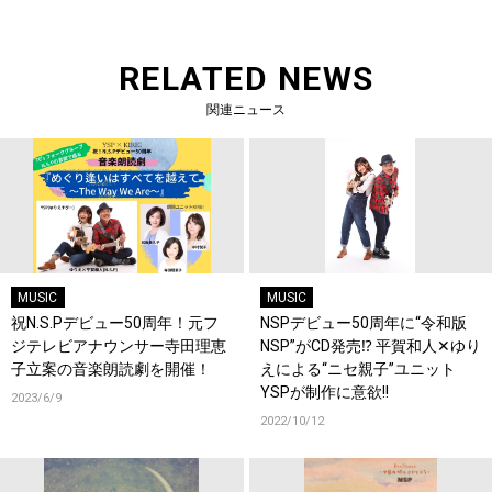
RELATED NEWS
関連ニュース
MUSIC
MUSIC
祝N.S.Pデビュー50周年！元フ
NSPデビュー50周年に“令和版
ジテレビアナウンサー寺田理恵
NSP”がCD発売⁉ 平賀和人✕ゆり
子立案の音楽朗読劇を開催！
えによる“ニセ親子”ユニット
YSPが制作に意欲!!
2023/6/9
2022/10/12