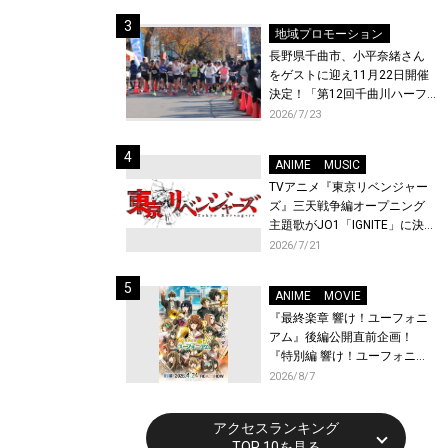
体験！
地域プロモーション
長野県千曲市、小平奈緒さん
をゲストに迎え11月22日開催
決定！「第12回千曲川ハーフ
マラソン」エントリー受付開
2026/7/23
始！
ANIME
MUSIC
TVアニメ『東京リベンジャー
ズ』三天戦争編オープニング
主題歌がJO1「IGNITE」に決
定！メンバー全員から喜びと
2026/7/21
作品への想いあふれるコメン
トが到着！9月に東京・大阪で
ANIME
MOVIE
先行上映会を開催！
『最終楽章 響け！ユーフォニ
アム』後編公開直前企画！
『特別編 響け！ユーフォニア
ム〜アンサンブルコンテス
2026/8/7
ト〜』と『最終楽章 響け！ユ
ーフォニアム』前編の一挙上
アクセスランキング
映が決定！
TOP 10を見る