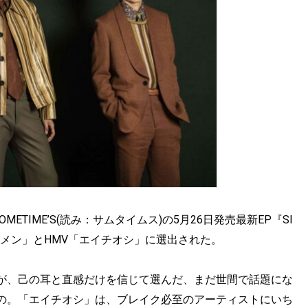
ットSOMETIME’S(読み：サムタイムス)の5月26日発売最新EP『Sl
ワレコメン」とHMV「エイチオシ」に選出された。
が、己の耳と直感だけを信じて選んだ、まだ世間で話題にな
の。「エイチオシ」は、ブレイク必至のアーティストにいち