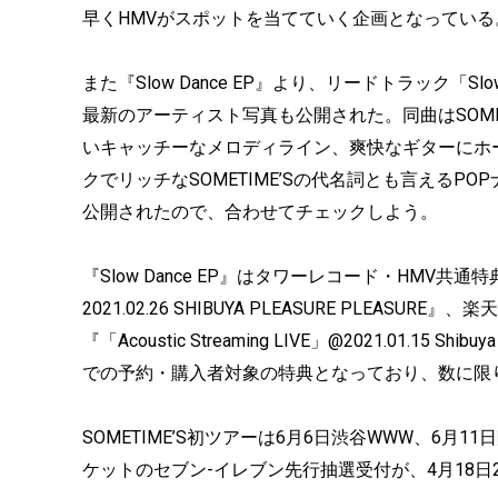
早くHMVがスポットを当てていく企画となっている
また『Slow Dance EP』より、リードトラック「S
最新のアーティスト写真も公開された。同曲はSOME
いキャッチーなメロディライン、爽快なギターにホ
クでリッチなSOMETIME’Sの代名詞とも言えるPO
公開されたので、合わせてチェックしよう。
『Slow Dance EP』はタワーレコード・HMV共通特典としてL
2021.02.26 SHIBUYA PLEASURE PLEASUR
『「Acoustic Streaming LIVE」@2021.01.1
での予約・購入者対象の特典となっており、数に限
SOMETIME’S初ツアーは6月6日渋谷WWW、6
ケットのセブン-イレブン先行抽選受付が、4月18日