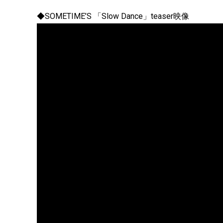
◆SOMETIME’S 「Slow Dance」teaser映像