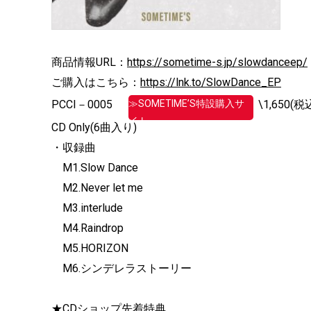
商品情報URL：
https://sometime-s.jp/
slowdanceep/
ご購入はこちら：
https://lnk.to/
SlowDance_EP
≫SOMETIME’S特設購入サ
PCCI－0005
\1,650(税
イト
CD Only(6曲入り)
・収録曲
M1.Slow Dance
M2.Never let me
M3.interlude
M4.Raindrop
M5.HORIZON
M6.シンデレラストーリー
★CDショップ先着特典