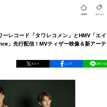
HOME
カテゴリ
が5月度タワーレコード「タワレコメン」とHMV「エ
Dance」先行配信！MVティザー映像＆新アー
ポスト
シェア
LINEで