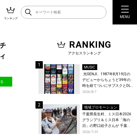
MENU
ランキング
RANKING
イチ
アクセスランキング
ティ
MUSIC
光GENJI、1987年8月19日の
デビューからちょうど39年の
送る
時を経てついにサブスクとDL
配信が解禁！
2026/8/7
地域プロモーション
千葉県長生村、ミス日本2026
グランプリ＆ミス日本「海の
日」の野口絵子さんが 千葉県
唯一の村・長生村で地引網を
2026/7/31