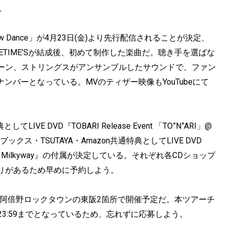
。
low Dance」が4月23日(金)より先行配信されることが決定、
TIME’Sが結成後、初めて制作した楽曲だ。聴き手を選ばな
ーン、ストリングスがアンサンブルしたサウンドで、ファン
Pナンバーとなっている。MVのティザー映像もYouTubeにて
IVE DVD『TOBARI Release Event 「TO”N”ARI」@
E』、楽天ブックス・TSUTAYA・Amazon共通特典としてLIVE DVD
5 Shibuya Milkyway』の付属が決定している。それぞれ各CDショップ
りがあるため早めに予約しよう。
月11日阿倍野ロックタウンの東阪2箇所で開催予定だ。本ツアーチ
23:59までとなっているため、忘れずに応募しよう。