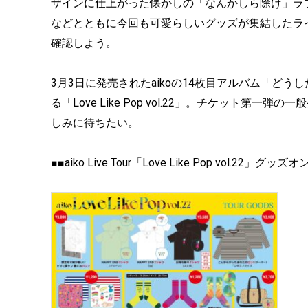
ザインに仕上がった懐かしの「なんかしら除け」ラ
などとともに今回も可愛らしいグッズが集結したライ
確認しよう。
3月3日に発売されたaikoの14枚目アルバム「ど
る「Love Like Pop vol.22」。チケット
しみに待ちたい。
■■aiko Live Tour「Love Like Pop vol.22」グ