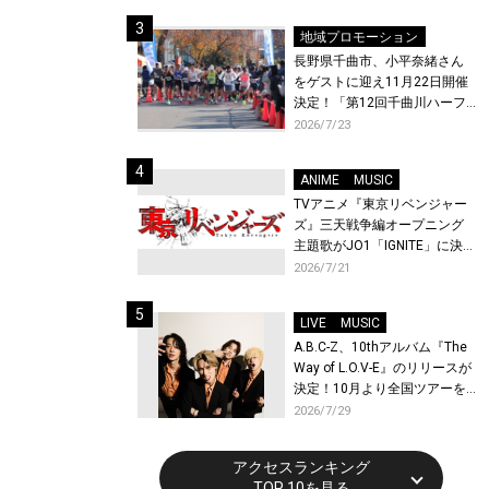
体験！
地域プロモーション
長野県千曲市、小平奈緒さん
をゲストに迎え11月22日開催
決定！「第12回千曲川ハーフ
マラソン」エントリー受付開
2026/7/23
始！
ANIME
MUSIC
TVアニメ『東京リベンジャー
ズ』三天戦争編オープニング
主題歌がJO1「IGNITE」に決
定！メンバー全員から喜びと
2026/7/21
作品への想いあふれるコメン
トが到着！9月に東京・大阪で
LIVE
MUSIC
先行上映会を開催！
A.B.C-Z、10thアルバム『The
Way of L.O.V-E』のリリースが
決定！10月より全国ツアーを
開催！
2026/7/29
アクセスランキング
TOP 10を見る