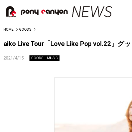
HOME
GOODS
aiko Live Tour「Love Like Pop 
2021/4/15
GOODS
MUSIC