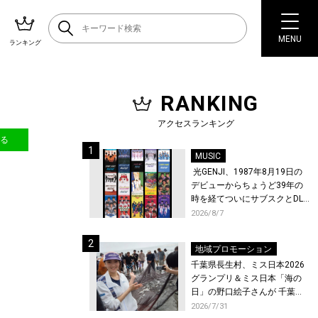
MENU
ランキング
RANKING
アクセスランキング
送る
MUSIC
光GENJI、1987年8月19日の
デビューからちょうど39年の
時を経てついにサブスクとDL
配信が解禁！
2026/8/7
地域プロモーション
千葉県長生村、ミス日本2026
グランプリ＆ミス日本「海の
日」の野口絵子さんが 千葉県
唯一の村・長生村で地引網を
2026/7/31