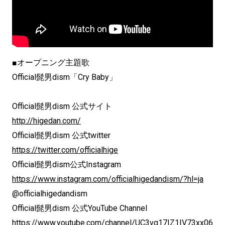
■オープニング主題歌
Official髭男dism「Cry Baby」
Official髭男dism 公式サイト
http://higedan.com/
Official髭男dism 公式twitter
https://twitter.com/officialhige
Official髭男dism公式Instagram
https://www.instagram.com/officialhigedandism/?hl=ja
@officialhigedandism
Official髭男dism 公式YouTube Channel
https://www.youtube.com/channel/UC3vg17IZ1IV73xx06