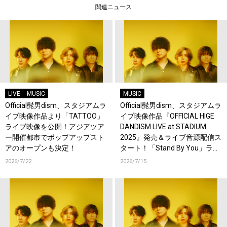
関連ニュース
LIVE
MUSIC
MUSIC
Official髭男dism、スタジアムラ
Official髭男dism、スタジアムラ
イブ映像作品より「TATTOO」
イブ映像作品『OFFICIAL HIGE
ライブ映像を公開！アジアツア
DANDISM LIVE at STADIUM
ー開催都市でポップアップスト
2025』発売＆ライブ音源配信ス
アのオープンも決定！
タート！「Stand By You」ライ
ブ映像を公開！
2026/7/22
2026/7/15