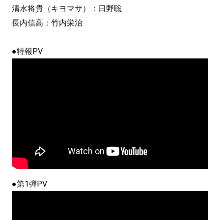
清水将貴（キヨマサ）：日野聡
長内信高：竹内栄治
●特報PV
●第1弾PV