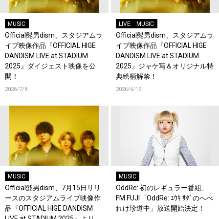
MUSIC
LIVE
MUSIC
Official髭男dism、スタジアムラ
Official髭男dism、スタジアムラ
イブ映像作品『OFFICIAL HIGE
イブ映像作品『OFFICIAL HIGE
DANDISM LIVE at STADIUM
DANDISM LIVE at STADIUM
2025』ダイジェスト映像を公
2025』ジャケ写＆オリジナル特
開！
典絵柄解禁！
2026/7/8
2026/6/19
MUSIC
MUSIC
Official髭男dism、7月15日リリ
OddRe: 初のレギュラー番組、
ースのスタジアムライブ映像作
FM FUJI「OddRe: ﾕｳｷ ｻﾀﾞのへべ
品『OFFICIAL HIGE DANDISM
れけ珍道中」放送開始決定！
LIVE at STADIUM 2025』より