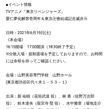
■イベント情報
TVアニメ『東京リベンジャーズ』
愛仁夢化解禁壱周年＆東京卍會結成記念威弁斗
日時：2021年6月19日(土)
《本会場》
16:15開場 17:00開演（18:30終了予定）
※分散入場・規制退場を予定しておりますので、お時間
には余裕を持ってご確認ください。
会場：山野美容専門学校 山野ホール
(東京都渋谷区代々木１－５３－１)
出演：新 祐樹（花垣武道 役）、林 勇（佐野万次郎
役）、鈴木達央（龍宮寺 堅 役）、水中雅章（場地圭介