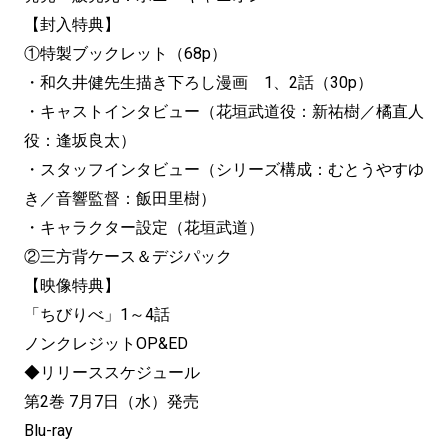
【封入特典】
①特製ブックレット（68p）
・和久井健先生描き下ろし漫画 1、2話（30p）
・キャストインタビュー（花垣武道役：新祐樹／橘直人
役：逢坂良太）
・スタッフインタビュー（シリーズ構成：むとうやすゆ
き／音響監督：飯田里樹）
・キャラクター設定（花垣武道）
②三方背ケース＆デジパック
【映像特典】
「ちびりべ」1～4話
ノンクレジットOP&ED
◆リリーススケジュール
第2巻 7月7日（水）発売
Blu-ray