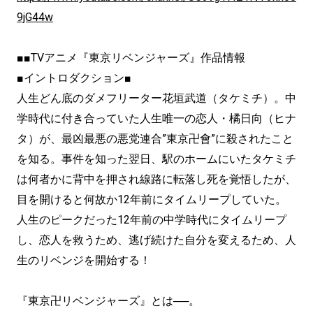
9jG44w
■■TVアニメ『東京リベンジャーズ』作品情報
■イントロダクション■
人生どん底のダメフリーター花垣武道（タケミチ）。中
学時代に付き合っていた人生唯一の恋人・橘日向（ヒナ
タ）が、最凶最悪の悪党連合”東京卍會”に殺されたこと
を知る。事件を知った翌日、駅のホームにいたタケミチ
は何者かに背中を押され線路に転落し死を覚悟したが、
目を開けると何故か12年前にタイムリープしていた。
人生のピークだった12年前の中学時代にタイムリープ
し、恋人を救うため、逃げ続けた自分を変えるため、人
生のリベンジを開始する！
『東京卍リベンジャーズ』とは──。