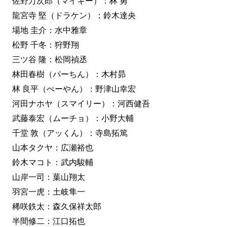
佐野万次郎（マイキー）：林 勇
龍宮寺 堅（ドラケン）：鈴木達央
場地 圭介：水中雅章
松野 千冬：狩野翔
三ツ谷 隆：松岡禎丞
林田春樹（パーちん）：木村昴
林 良平（ぺーやん）：野津山幸宏
河田ナホヤ（スマイリー）：河西健吾
武藤泰宏（ムーチョ）：小野大輔
千堂 敦（アッくん）：寺島拓篤
山本タクヤ：広瀬裕也
鈴木マコト：武内駿輔
山岸一司：葉山翔太
羽宮一虎：土岐隼一
稀咲鉄太：森久保祥太郎
半間修二：江口拓也