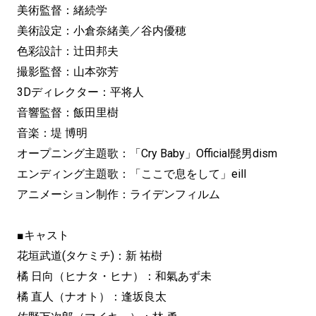
美術監督：緒続学
美術設定：小倉奈緒美／谷内優穂
色彩設計：辻田邦夫
撮影監督：山本弥芳
3Dディレクター：平将人
音響監督：飯田里樹
音楽：堤 博明
オープニング主題歌：「Cry Baby」Official髭男dism
エンディング主題歌：「ここで息をして」eill
アニメーション制作：ライデンフィルム
■キャスト
花垣武道(タケミチ)：新 祐樹
橘 日向（ヒナタ・ヒナ）：和氣あず未
橘 直人（ナオト）：逢坂良太