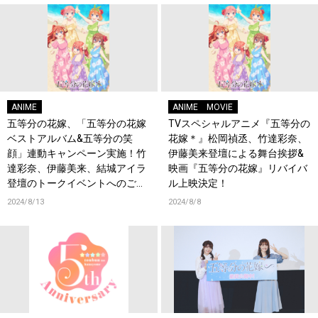
ANIME
ANIME
MOVIE
五等分の花嫁、「五等分の花嫁
TVスペシャルアニメ『五等分の
ベストアルバム&五等分の笑
花嫁＊』松岡禎丞、竹達彩奈、
顔」連動キャンペーン実施！竹
伊藤美来登壇による舞台挨拶&
達彩奈、伊藤美来、結城アイラ
映画『五等分の花嫁』リバイバ
登壇のトークイベントへのご招
ル上映決定！
待や豪華景品ゲットのチャン
2024/8/13
2024/8/8
ス！法人別特典のデザインも初
解禁！