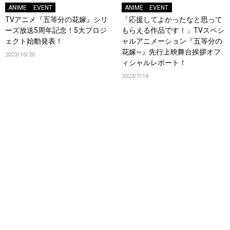
ANIME
EVENT
ANIME
EVENT
TVアニメ『五等分の花嫁』シリ
「応援してよかったなと思って
ーズ放送5周年記念！5大プロジ
もらえる作品です！」TVスペシ
ェクト始動発表！
ャルアニメーション『五等分の
花嫁∽』先行上映舞台挨拶オフ
2023/10/20
ィシャルレポート！
2023/7/18