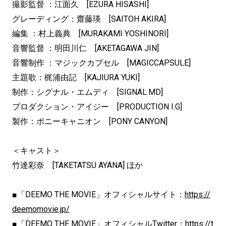
撮影監督 ：江面久 [EZURA HISASHI]
グレーディング：齋藤瑛 [SAITOH AKIRA]
編集 ：村上義典 [MURAKAMI YOSHINORI]
音響監督 ：明田川仁 [AKETAGAWA JIN]
音響制作 ：マジックカプセル [MAGICCAPSULE]
主題歌：梶浦由記 [KAJIURA YUKI]
制作：シグナル・エムディ [SIGNAL.MD]
プロダクション・アイジー [PRODUCTION I.G]
製作：ポニーキャニオン [PONY CANYON]
＜キャスト＞
竹達彩奈 [TAKETATSU AYANA] ほか
■「DEEMO THE MOVIE」オフィシャルサイト：
https://
deemomovie.jp/
■「DEEMO THE MOVIE」オフィシャルTwitter：
https://t