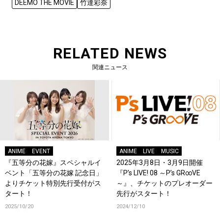
DEEMO THE MOVIE
竹達彩奈
RELATED NEWS
関連ニュース
ANIME
EVENT
ANIME
LIVE
MUSIC
『五等分の花嫁』スペシャルイ
2025年3月8日・3月9日開催
ベント「五等分の花嫁 記念日」
『P’s LIVE! 08 ～P’s GR∞VE
よりチケット特別先行受付がス
～』、チケットのプレオーダー
タート！
先行がスタート！
2025/10/20
2024/12/10