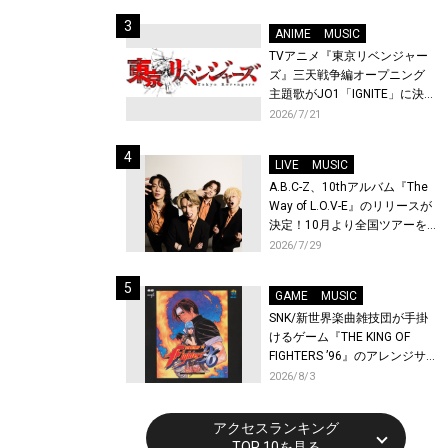
始！
ANIME
MUSIC
TVアニメ『東京リベンジャー
ズ』三天戦争編オープニング
主題歌がJO1「IGNITE」に決
定！メンバー全員から喜びと
2026/7/21
作品への想いあふれるコメン
トが到着！9月に東京・大阪で
LIVE
MUSIC
先行上映会を開催！
A.B.C-Z、10thアルバム『The
Way of L.O.V-E』のリリースが
決定！10月より全国ツアーを
開催！
2026/7/29
GAME
MUSIC
SNK/新世界楽曲雑技団が手掛
けるゲーム『THE KING OF
FIGHTERS ’96』のアレンジサ
ウンドトラックが配信開始！
2026/8/3
アクセスランキング
TOP 10を見る