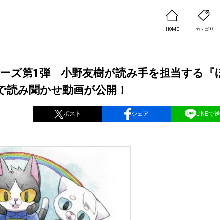
HOME
カテゴリ
シリーズ第1弾 小野友樹が読み手を担当する『
で読み聞かせ動画が公開！
ポスト
シェア
LINEで