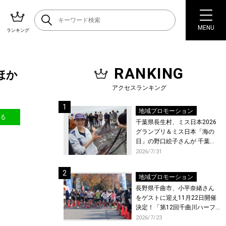
MENU
ランキング
RANKING
ほか
アクセスランキング
地域プロモーション
送る
千葉県長生村、ミス日本2026
グランプリ＆ミス日本「海の
日」の野口絵子さんが 千葉県
唯一の村・長生村で地引網を
2026/7/31
体験！
地域プロモーション
長野県千曲市、小平奈緒さん
をゲストに迎え11月22日開催
決定！「第12回千曲川ハーフ
マラソン」エントリー受付開
2026/7/23