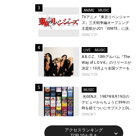
始！
ANIME
MUSIC
TVアニメ『東京リベンジャー
ズ』三天戦争編オープニング
主題歌がJO1「IGNITE」に決
定！メンバー全員から喜びと
2026/7/21
作品への想いあふれるコメン
トが到着！9月に東京・大阪で
LIVE
MUSIC
先行上映会を開催！
A.B.C-Z、10thアルバム『The
Way of L.O.V-E』のリリースが
決定！10月より全国ツアーを
開催！
2026/7/29
MUSIC
光GENJI、1987年8月19日の
デビューからちょうど39年の
時を経てついにサブスクとDL
配信が解禁！
2026/8/7
アクセスランキング
TOP 10を見る