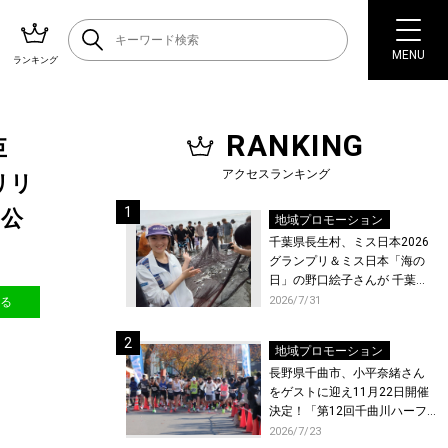
MENU
ランキング
RANKING
巨
アクセスランキング
のリリ
を公
地域プロモーション
千葉県長生村、ミス日本2026
グランプリ＆ミス日本「海の
日」の野口絵子さんが 千葉県
唯一の村・長生村で地引網を
2026/7/31
送る
体験！
地域プロモーション
長野県千曲市、小平奈緒さん
をゲストに迎え11月22日開催
決定！「第12回千曲川ハーフ
マラソン」エントリー受付開
2026/7/23