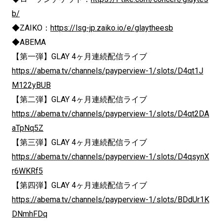
b/
◆ZAIKO：
https://lsg-jp.zaiko.io/e/glaytheesb
◆ABEMA
【第一弾】GLAY 4ヶ月連続配信ライブ
https://abema.tv/channels/payperview-1/slots/D4qt1J
M122yBUB
【第二弾】GLAY 4ヶ月連続配信ライブ
https://abema.tv/channels/payperview-1/slots/D4qt2DA
aTpNq5Z
【第三弾】GLAY 4ヶ月連続配信ライブ
https://abema.tv/channels/payperview-1/slots/D4qsynX
r6WKRf5
【第四弾】GLAY 4ヶ月連続配信ライブ
https://abema.tv/channels/payperview-1/slots/BDdUr1K
DNmhFDq