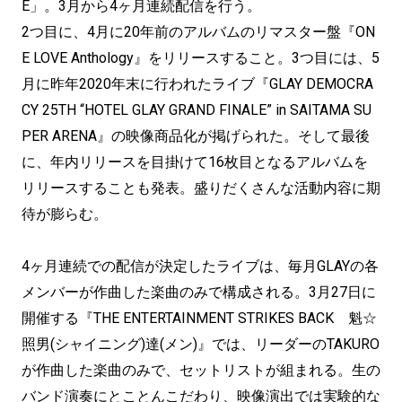
E」。3月から4ヶ月連続配信を行う。
2つ目に、4月に20年前のアルバムのリマスター盤『ON
E LOVE Anthology』をリリースすること。3つ目には、5
月に昨年2020年末に行われたライブ『GLAY DEMOCRA
CY 25TH “HOTEL GLAY GRAND FINALE” in SAITAMA SU
PER ARENA』の映像商品化が掲げられた。そして最後
に、年内リリースを目掛けて16枚目となるアルバムを
リリースすることも発表。盛りだくさんな活動内容に期
待が膨らむ。
4ヶ月連続での配信が決定したライブは、毎月GLAYの各
メンバーが作曲した楽曲のみで構成される。3月27日に
開催する『THE ENTERTAINMENT STRIKES BACK 魁☆
照男(シャイニング)達(メン)』では、リーダーのTAKURO
が作曲した楽曲のみで、セットリストが組まれる。生の
バンド演奏にとことんこだわり、映像演出では実験的な