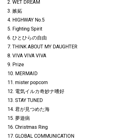
2. WET DREAM
3. 嫉妬
4. HIGHWAY No.5
5. Fighting Spirit
6. ひとひらの自由
7. THINK ABOUT MY DAUGHTER
8. VIVA VIVA VIVA
9. Prize
10. MERMAID
11. mister popcorn
12. 電気イルカ奇妙ナ嗜好
13. STAY TUNED
14. 君が見つめた海
15. 夢遊病
16. Christmas Ring
17. GLOBAL COMMUNICATION