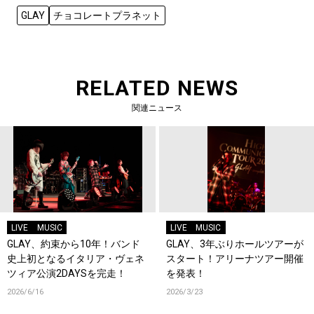
GLAY
チョコレートプラネット
RELATED NEWS
関連ニュース
LIVE
MUSIC
LIVE
MUSIC
GLAY、約束から10年！バンド
GLAY、3年ぶりホールツアーが
史上初となるイタリア・ヴェネ
スタート！アリーナツアー開催
ツィア公演2DAYSを完走！
を発表！
2026/6/16
2026/3/23