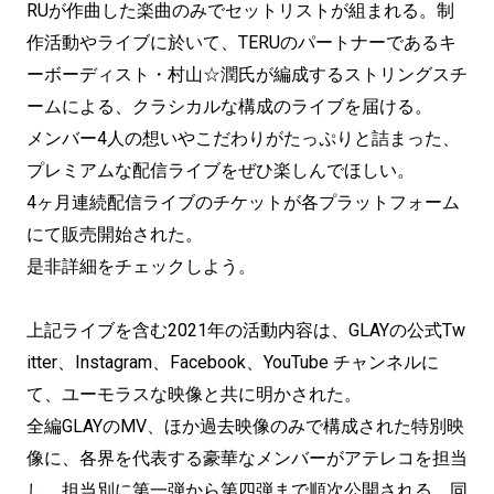
RUが作曲した楽曲のみでセットリストが組まれる。制
作活動やライブに於いて、TERUのパートナーであるキ
ーボーディスト・村山☆潤氏が編成するストリングスチ
ームによる、クラシカルな構成のライブを届ける。
メンバー4人の想いやこだわりがたっぷりと詰まった、
プレミアムな配信ライブをぜひ楽しんでほしい。
4ヶ月連続配信ライブのチケットが各プラットフォーム
にて販売開始された。
是非詳細をチェックしよう。
上記ライブを含む2021年の活動内容は、GLAYの公式Tw
itter、Instagram、Facebook、YouTube チャンネルに
て、ユーモラスな映像と共に明かされた。
全編GLAYのMV、ほか過去映像のみで構成された特別映
像に、各界を代表する豪華なメンバーがアテレコを担当
し、担当別に第一弾から第四弾まで順次公開される。同