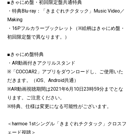
■きゃにめ盤・初回限定盤共通特典
・特典Blu-ray：「きまぐれチクタック」Music Video／
Making
・16Pフルカラーブックレット（※絵柄はきゃにめ盤・
初回限定盤で異なります。）
■きゃにめ盤特典
・AR動画付きアクリルスタンド
※「COCOAR2」アプリをダウンロードし、ご使用いた
だきます。（iOS、Android共通）
※AR動画視聴期間は2021年6月10日23時59分までとな
ります。ご注意ください。
※特典、仕様は変更になる可能性がございます。
＜
harmoe 1st
シングル「きまぐれチクタック」クロスフ
ェード視聴＞