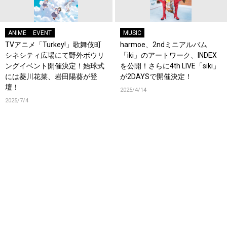
ANIME
EVENT
MUSIC
TVアニメ「Turkey!」歌舞伎町
harmoe、2ndミニアルバム
シネシティ広場にて野外ボウリ
「iki」のアートワーク、INDEX
ングイベント開催決定！始球式
を公開！さらに4th LIVE「siki」
には菱川花菜、岩田陽葵が登
が2DAYSで開催決定！
壇！
2025/4/14
2025/7/4