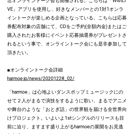
念オンライントーク会も開催される。こちらは「WithLI
VE」アプリを使用し、好きなメンバーとの1対1オンラ
イントークが楽しめる企画となっている。こちらは応募
券配布対象の店舗にて、CDをご予約(全額内金)またはご
購入されたお客様にイベント応募抽選券がプレゼントさ
れるという事で、オンライントーク会にも是非参加して
頂きたい。
■オンライントーク会詳細
harmoe.jp/news/20201228_02/
「harmoe」は心地よいダンスポップミュージックにの
せて２人がまるで演技をするように歌い、まるでアニメ
や舞台のような「おとぎ話」の世界観を届ける全世界向
けプロジェクト。いよいよ1stシングルのリリースも目
前に迫り、ますます盛り上がるharmoeの展開をお見逃