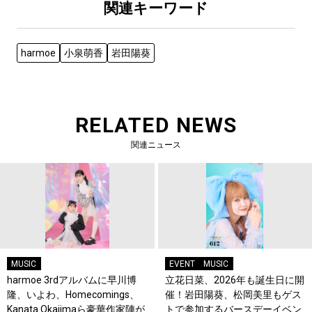
関連キーワード
harmoe
小泉萌香
岩田陽葵
RELATED NEWS
関連ニュース
MUSIC
EVENT
MUSIC
harmoe 3rdアルバムに早川博
立花日菜、2026年も誕生日に開
隆、いよわ、Homecomings、
催！岩田陽葵、松岡美里もゲス
Kanata Okajimaら豪華作家陣が
トで参加するバースデーイベン