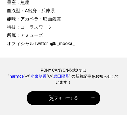
星座：魚座
血液型：A出身：兵庫県
趣味：アカペラ・映画鑑賞
特技：コーラスワーク
所属：アミューズ
オフィシャルTwitter @k_moeka_
PONY CANYON公式Xでは
"
harmoe
"や"
小泉萌香
"や"
岩田陽葵
" の新着記事をお知らせして
います！
フォローする