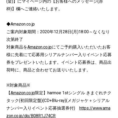
(金)】にマイページ内の【お客様へのメッセージ(赤
枠)】欄へご連絡いたします。
◆Amazon.co.jp
ご案内対象期間：2020年12月28日(月)18:00～なくなり
次第終了
対象商品を
Amazon.co.jp
にてご予約購入いただいたお客
様に先着にて応募用シリアルナンバー入りイベント応募
券をプレゼントいたします。イベント応募券は、商品出
荷時に、商品と合わせてお送りいたします。
※対象商品※
【
Amazon.co.jp
限定】harmoe 1stシングル きまぐれチク
タック(初回限定盤)(CD+Blu-ray)(メガジャケ＋シリアル
ナンバー入りイベント応募抽選券付)
https://www.ama
zon.co.jp/dp/B08R1J74CR