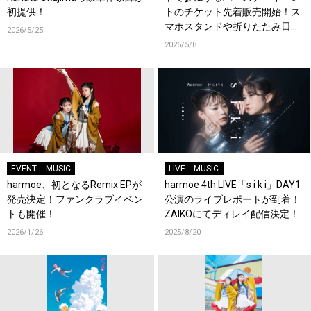
初提供！
トのチケット先着販売開始！ス
マホスタンドや折りたたみ日傘
2026/5/25
などオリジナルグッズ販売決
2026/5/8
定！
EVENT
MUSIC
LIVE
MUSIC
harmoe、初となるRemix EPが
harmoe 4th LIVE「s i k i」DAY1
発売決定！ファンクラブイベン
公演のライブレポートが到着！
トも開催！
ZAIKOにてディレイ配信決定！
2026/1/26
2025/8/20