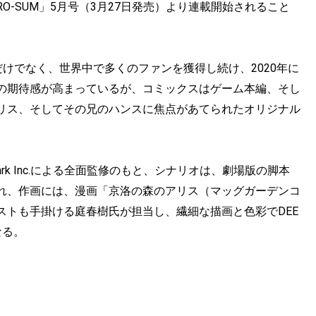
ERO-SUM」5月号（3月27日発売）より連載開始されること
本だけでなく、世界中で多くのファンを獲得し続け、2020年に
の期待感が高まっているが、コミックスはゲーム本編、そし
リス、そしてその兄のハンスに焦点があてられたオリジナル
rk Inc.による全面監修のもと、シナリオは、劇場版の脚本
れ、作画には、漫画「京洛の森のアリス（マッグガーデンコ
ストも手掛ける庭春樹氏が担当し、繊細な描画と色彩でDEE
なる。