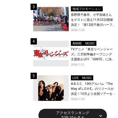
体験！
地域プロモーション
長野県千曲市、小平奈緒さん
をゲストに迎え11月22日開催
決定！「第12回千曲川ハーフ
マラソン」エントリー受付開
2026/7/23
始！
ANIME
MUSIC
TVアニメ『東京リベンジャー
ズ』三天戦争編オープニング
主題歌がJO1「IGNITE」に決
定！メンバー全員から喜びと
2026/7/21
作品への想いあふれるコメン
トが到着！9月に東京・大阪で
LIVE
MUSIC
先行上映会を開催！
A.B.C-Z、10thアルバム『The
Way of L.O.V-E』のリリースが
決定！10月より全国ツアーを
開催！
2026/7/29
アクセスランキング
TOP 10を見る