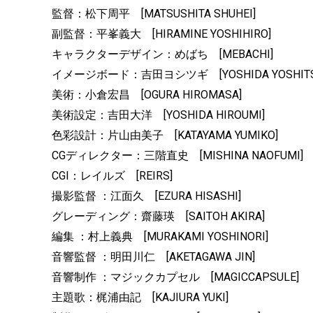
監督：松下周平 [MATSUSHITA SHUHEI]
副監督：平峯義大 [HIRAMINE YOSHIHIRO]
キャラクターデザイン：めばち [MEBACHI]
イメージボード：吉田ヨシツギ [YOSHIDA YOSHITSU
美術：小倉宏昌 [OGURA HIROMASA]
美術設定：吉田大洋 [YOSHIDA HIROUMI]
色彩設計：片山由美子 [KATAYAMA YUMIKO]
CGディレクター：三階直史 [MISHINA NAOFUMI]
CGI：レイルズ [REIRS]
撮影監督 ：江面久 [EZURA HISASHI]
グレーディング：齋藤瑛 [SAITOH AKIRA]
編集 ：村上義典 [MURAKAMI YOSHINORI]
音響監督 ：明田川仁 [AKETAGAWA JIN]
音響制作 ：マジックカプセル [MAGICCAPSULE]
主題歌：梶浦由記 [KAJIURA YUKI]