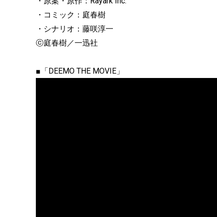
・原案・原作：Rayark Inc.
・コミック：庭春樹
・シナリオ：藤咲淳一
ⓒ庭春樹／一迅社
■「DEEMO THE MOVIE」