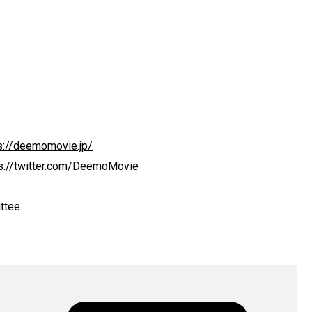
s://deemomovie.jp/
s://twitter.com/DeemoMovie
ttee