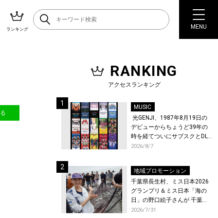
MENU
ランキング
RANKING
アクセスランキング
MUSIC
送る
光GENJI、1987年8月19日の
デビューからちょうど39年の
時を経てついにサブスクとDL
配信が解禁！
2026/8/7
地域プロモーション
千葉県長生村、ミス日本2026
グランプリ＆ミス日本「海の
日」の野口絵子さんが 千葉県
唯一の村・長生村で地引網を
2026/7/31