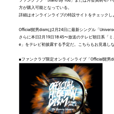
ファンクラブ「Stand By You」または月会員制
方が購入可能となっている。
詳細はオンラインライブの特設サイトをチェックし
Official髭男dismは2月24日に最新シングル「Univ
さらに本日2月19日18:45〜放送のテレビ朝日系「ミ
e」をテレビ初披露する予定だ。こちらもお見逃し
■ファンクラブ限定オンラインライブ「Official髭男dism FC Tou