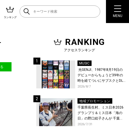
MENU
ランキング
RANKING
–
アクセスランキング
MUSIC
送る
光GENJI、1987年8月19日の
デビューからちょうど39年の
時を経てついにサブスクとDL
配信が解禁！
2026/8/7
地域プロモーション
千葉県長生村、ミス日本2026
グランプリ＆ミス日本「海の
日」の野口絵子さんが 千葉県
唯一の村・長生村で地引網を
2026/7/31