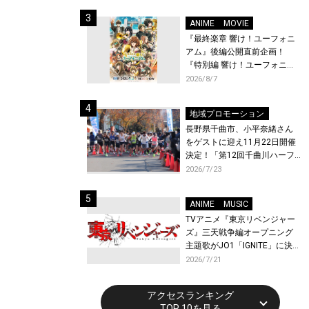
体験！
ANIME
MOVIE
『最終楽章 響け！ユーフォニ
アム』後編公開直前企画！
『特別編 響け！ユーフォニア
ム〜アンサンブルコンテス
2026/8/7
ト〜』と『最終楽章 響け！ユ
ーフォニアム』前編の一挙上
地域プロモーション
映が決定！
長野県千曲市、小平奈緒さん
をゲストに迎え11月22日開催
決定！「第12回千曲川ハーフ
マラソン」エントリー受付開
2026/7/23
始！
ANIME
MUSIC
TVアニメ『東京リベンジャー
ズ』三天戦争編オープニング
主題歌がJO1「IGNITE」に決
定！メンバー全員から喜びと
2026/7/21
作品への想いあふれるコメン
トが到着！9月に東京・大阪で
アクセスランキング
先行上映会を開催！
TOP 10を見る