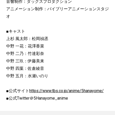
音響制作：ダックスプロダクション
アニメーション制作：バイブリーアニメーションスタジ
オ
■キャスト
上杉 風太郎：松岡禎丞
中野 一花：花澤香菜
中野 二乃：竹達彩奈
中野 三玖：伊藤美来
中野 四葉：佐倉綾音
中野 五月：水瀬いのり
■公式サイト
https://www.tbs.co.jp/anime/5hanayome/
■公式Twitter＠5Hanayome_anime