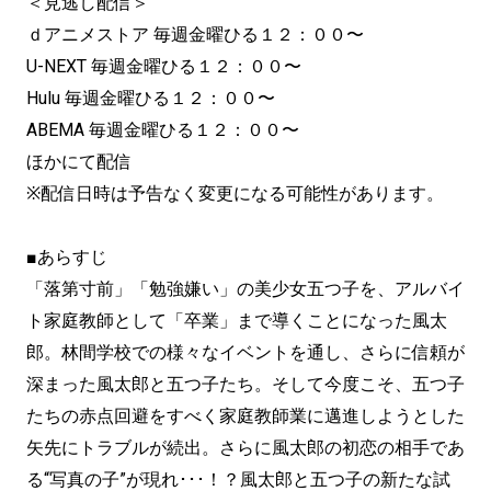
＜見逃し配信＞
ｄアニメストア 毎週金曜ひる１２：００〜
U-NEXT 毎週金曜ひる１２：００〜
Hulu 毎週金曜ひる１２：００〜
ABEMA 毎週金曜ひる１２：００〜
ほかにて配信
※配信日時は予告なく変更になる可能性があります。
■あらすじ
「落第寸前」「勉強嫌い」の美少女五つ子を、アルバイ
ト家庭教師として「卒業」まで導くことになった風太
郎。林間学校での様々なイベントを通し、さらに信頼が
深まった風太郎と五つ子たち。そして今度こそ、五つ子
たちの赤点回避をすべく家庭教師業に邁進しようとした
矢先にトラブルが続出。さらに風太郎の初恋の相手であ
る“写真の子”が現れ･･･！？風太郎と五つ子の新たな試