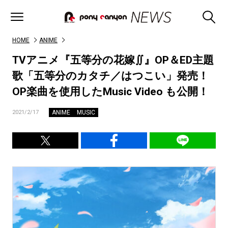
HOME
ANIME
TVアニメ『五等分の花嫁∬』OP＆ED主題
歌「五等分のカタチ／はつこい」発売！
OP楽曲を使用したMusic Video も公開！
ANIME
MUSIC
2021/2/17