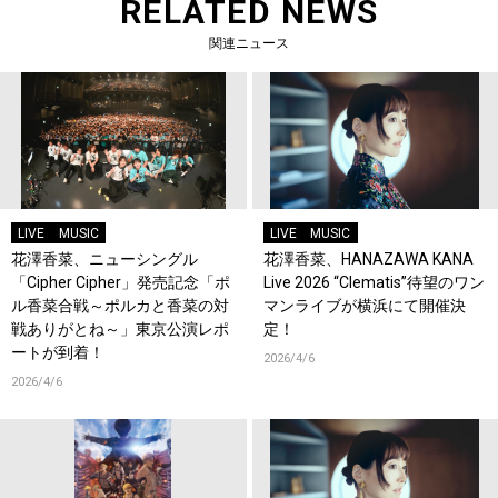
RELATED NEWS
関連ニュース
LIVE
MUSIC
LIVE
MUSIC
花澤香菜、ニューシングル
花澤香菜、HANAZAWA KANA
「Cipher Cipher」発売記念「ポ
Live 2026 “Clematis”待望のワン
ル香菜合戦～ポルカと香菜の対
マンライブが横浜にて開催決
戦ありがとね～」東京公演レポ
定！
ートが到着！
2026/4/6
2026/4/6