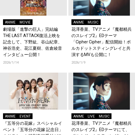
ANIME
MOVIE
ANIME
MUSIC
劇場版「進撃の巨人」完結編
花澤香菜、TVアニメ『魔都精兵
THE LAST ATTACK復活上映を
のスレイブ2』EDテーマ
記念して、下野紘、谷山紀章、
「Cipher Cipher」配信開始！ポ
神谷浩史、花江夏樹、佐倉綾音
ルカドットスティングレイと共
インタビュー公開！
演するMVも公開に！
2026/1/14
2026/1/9
ANIME
EVENT
ANIME
LIVE
MUSIC
『五等分の花嫁』スペシャルイ
花澤香菜、TVアニメ『魔都精兵
ベント「五等分の花嫁 記念日」
のスレイブ2』EDテーマにて、