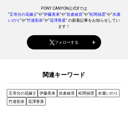
PONY CANYON公式Xでは
"
五等分の花嫁∬
"や"
伊藤美来
"や"
佐倉綾音
"や"
松岡禎丞
"や"
水瀬
いのり
"や"
竹達彩奈
"や"
花澤香菜
" の新着記事をお知らせしてい
ます！
フォローする
関連キーワード
五等分の花嫁∬
伊藤美来
佐倉綾音
松岡禎丞
水瀬いのり
竹達彩奈
花澤香菜