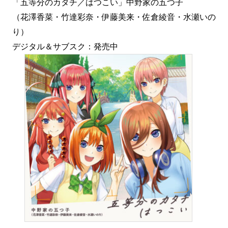
「五等分のカタチ／はつこい」中野家の五つ子
（花澤香菜・竹達彩奈・伊藤美来・佐倉綾音・水瀬いの
り）
デジタル＆サブスク：発売中