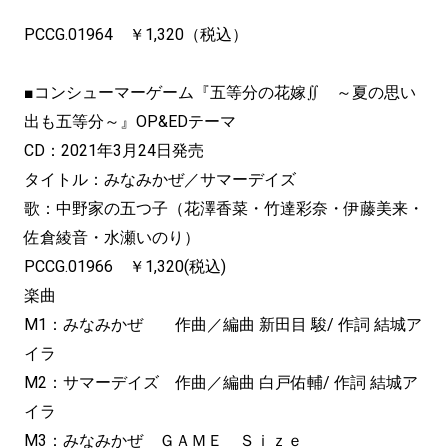
PCCG.01964 ￥1,320（税込）
■コンシューマーゲーム『五等分の花嫁∬ ～夏の思い
出も五等分～』OP&EDテーマ
CD：2021年3月24日発売
タイトル：みなみかぜ／サマーデイズ
歌：中野家の五つ子（花澤香菜・竹達彩奈・伊藤美来・
佐倉綾音・
水瀬いのり）
PCCG.01966 ￥1,320(税込)
楽曲
M1：みなみかぜ 作曲／編曲 新田目 駿/ 作詞 結城ア
イラ
M2：サマーデイズ 作曲／編曲 白戸佑輔/ 作詞 結城ア
イラ
M3：みなみかぜ ＧＡＭＥ Ｓｉｚｅ