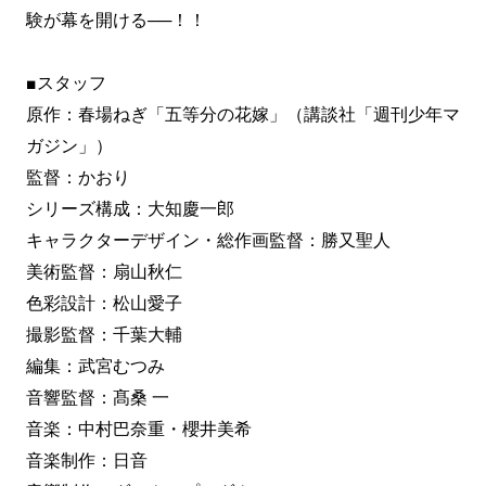
験が幕を開ける──！！
■スタッフ
原作：春場ねぎ「五等分の花嫁」（講談社「週刊少年マ
ガジン」）
監督：かおり
シリーズ構成：大知慶一郎
キャラクターデザイン・総作画監督：勝又聖人
美術監督：扇山秋仁
色彩設計：松山愛子
撮影監督：千葉大輔
編集：武宮むつみ
音響監督：髙桑 一
音楽：中村巴奈重・櫻井美希
音楽制作：日音