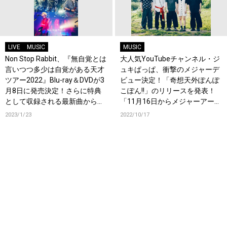
LIVE
MUSIC
MUSIC
Non Stop Rabbit、『無自覚とは
大人気YouTubeチャンネル・ジ
言いつつ多少は自覚がある天才
ュキぱっぱ、衝撃のメジャーデ
ツアー2022』Blu-ray＆DVDが3
ビュー決定！「奇想天外ぽんぽ
月8日に発売決定！さらに特典
こぽん!!」のリリースを発表！
として収録される最新曲から
「11月16日からメジャーアーテ
「吐壊」の先行配信も決定！
ィストになります」
2023/1/23
2022/10/17