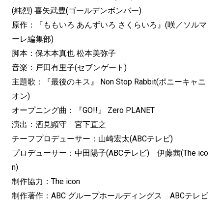
(純烈) 喜矢武豊(ゴールデンボンバー)
原作：『ももいろ あんずいろ さくらいろ』(咲／ソルマ
ーレ編集部)
脚本：保木本真也 松本美弥子
音楽：戸田有里子(セブンゲート)
主題歌：『最後のキス』 Non Stop Rabbit(ポニーキャニ
オン)
オープニング曲：『GO!!』 Zero PLANET
演出：酒見顕守 宮下直之
チーフプロデューサー：山崎宏太(ABCテレビ)
プロデューサー：中田陽子(ABCテレビ) 伊藤茜(The ico
n)
制作協力：The icon
制作著作：ABC グループホールディングス ABCテレビ