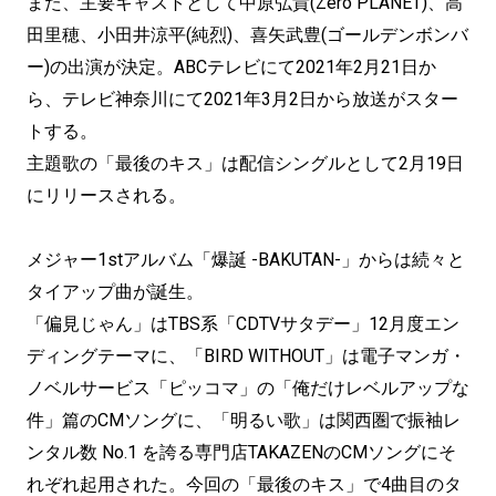
また、主要キャストとして中原弘貴(Zero PLANET)、高
田里穂、小田井涼平(純烈)、喜矢武豊(ゴールデンボンバ
ー)の出演が決定。ABCテレビにて2021年2月21日か
ら、テレビ神奈川にて2021年3月2日から放送がスター
トする。
主題歌の「最後のキス」は配信シングルとして2月19日
にリリースされる。
メジャー1stアルバム「爆誕 -BAKUTAN-」からは続々と
タイアップ曲が誕生。
「偏見じゃん」はTBS系「CDTVサタデー」12月度エン
ディングテーマに、「BIRD WITHOUT」は電子マンガ・
ノベルサービス「ピッコマ」の「俺だけレベルアップな
件」篇のCMソングに、「明るい歌」は関西圏で振袖レ
ンタル数 No.1 を誇る専門店TAKAZENのCMソングにそ
れぞれ起用された。今回の「最後のキス」で4曲目のタ