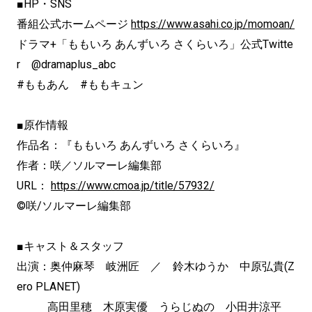
■HP・SNS
番組公式ホームページ
https://www.asahi.co.jp/momoan/
ドラマ+「ももいろ あんずいろ さくらいろ」公式Twitte
r @dramaplus_abc
#ももあん #ももキュン
■原作情報
作品名：『ももいろ あんずいろ さくらいろ』
作者：咲／ソルマーレ編集部
URL：
https://www.cmoa.jp/title/57932/
©️咲/ソルマーレ編集部
■キャスト＆スタッフ
出演：奥仲麻琴 岐洲匠 ／ 鈴木ゆうか 中原弘貴(Z
ero PLANET)
高田里穂 木原実優 うらじぬの 小田井涼平