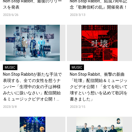
Non Stop Rabbit、最後のリリー
Non Stop Rabbit、結成7周年記
スを発表
念『歌舞伎町の乱』開催発表！
2023/6/26
2023/3/13
MUSIC
MUSIC
Non Stop Rabbitが新たな手法で
Non Stop Rabbit、衝撃の新曲
表現する、全ての女性を想うナ
「吐壊」配信開始＆ミュージッ
ンバー「生理中の女の子は神様
クビデオ公開！「全てを吐いて
みたいに扱いなさい」配信開始
壊すという想いを込めて歌詞を
＆ミュージックビデオ公開！
書きました」
「”はじめてのちゅー”の現代版
2023/3/8
2023/2/15
になることを意識した一曲で
す」