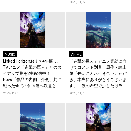
ってらっしゃい」のノンクレジ
2023/11/6
ット映像公開！
MUSIC
ANIME
Linked Horizonおよそ4年振り、
「進撃の巨人」アニメ完結に向
TVアニメ「進撃の巨人」とのタ
けてコメント到着！原作・諫山
イアップ曲を2曲配信中！
創「長いことお付き合いいただ
Revo「作品の内側、外側、共に
き、本当にありがとうございま
戦った全ての仲間達へ敬意と愛
す」「僕の希望で少しだけラス
を持って、ひとつの心臓と、ふ
トのネームを描き直させていた
2023/11/6
2023/11/1
たつの楽曲を捧げます。」
だきました」