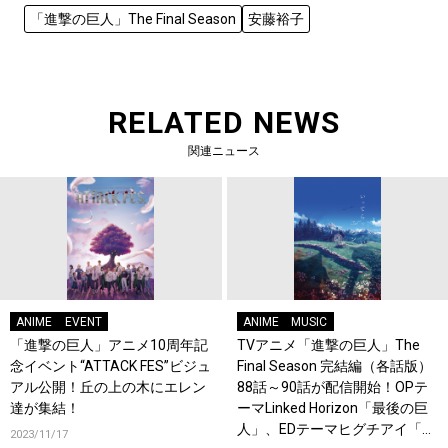
「進撃の巨人」The Final Season
安藤裕子
RELATED NEWS
関連ニュース
ANIME
EVENT
ANIME
MUSIC
「進撃の巨人」アニメ10周年記
TVアニメ「進撃の巨人」The
念イベント“ATTACK FES”ビジュ
Final Season 完結編（各話版）
アル公開！丘の上の木にエレン
88話～90話が配信開始！OPテ
達が集結！
ーマLinked Horizon「最後の巨
人」、EDテーマヒグチアイ「い
2023/11/17