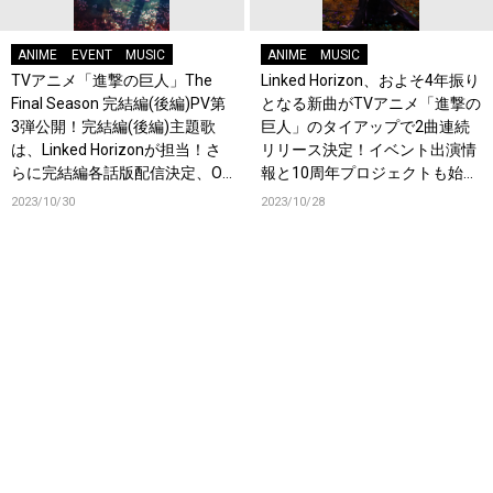
ANIME
EVENT
MUSIC
ANIME
MUSIC
TVアニメ「進撃の巨人」The
Linked Horizon、およそ4年振り
Final Season 完結編(後編)PV第
となる新曲がTVアニメ「進撃の
3弾公開！完結編(後編)主題歌
巨人」のタイアップで2曲連続
は、Linked Horizonが担当！さ
リリース決定！イベント出演情
らに完結編各話版配信決定、OP
報と10周年プロジェクトも始
テーマはLinked Horizon、EDテ
動！終撃開始ッ！
2023/10/30
2023/10/28
ーマはヒグチアイが担当！