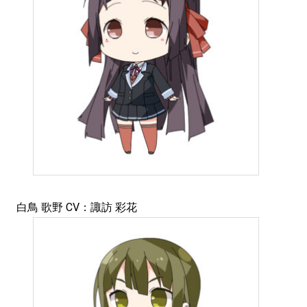
白鳥 歌野 CV：諏訪 彩花