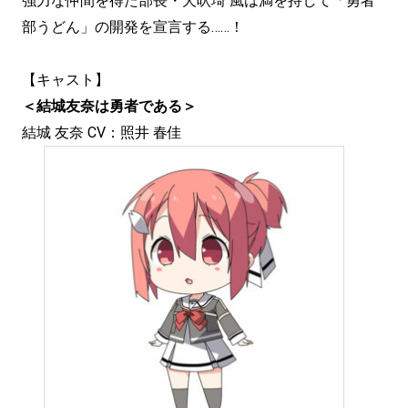
強力な仲間を得た部長・犬吠埼 風は満を持して「勇者
部うどん」の開発を宣言する……！
【キャスト】
＜結城友奈は勇者である＞
結城 友奈 CV：照井 春佳