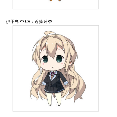
伊予島 杏 CV：近藤 玲奈