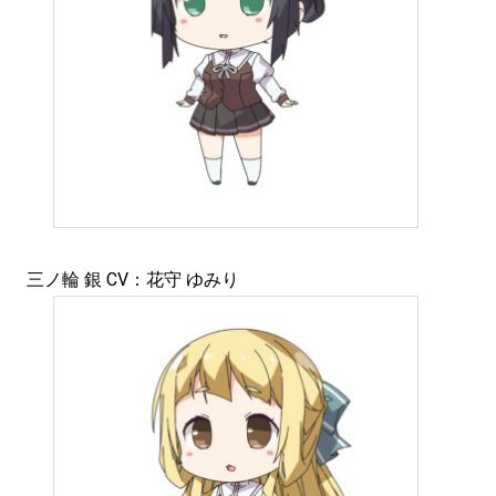
三ノ輪 銀 CV：花守 ゆみり