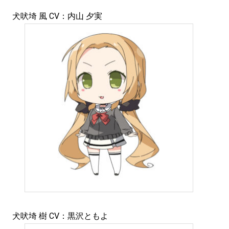
犬吠埼 風 CV：内山 夕実
犬吠埼 樹 CV：黒沢ともよ