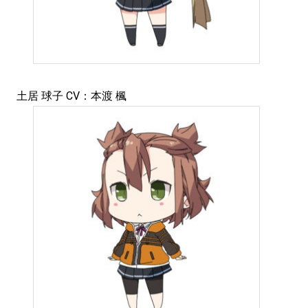
土居 球子 CV：本渡 楓