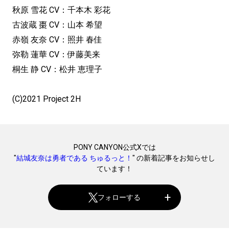
秋原 雪花 CV：千本木 彩花
古波蔵 棗 CV：山本 希望
赤嶺 友奈 CV：照井 春佳
弥勒 蓮華 CV：伊藤美来
桐生 静 CV：松井 恵理子
(C)2021 Project 2H
PONY CANYON公式Xでは
"
結城友奈は勇者である ちゅるっと！
" の新着記事をお知らせし
ています！
フォローする