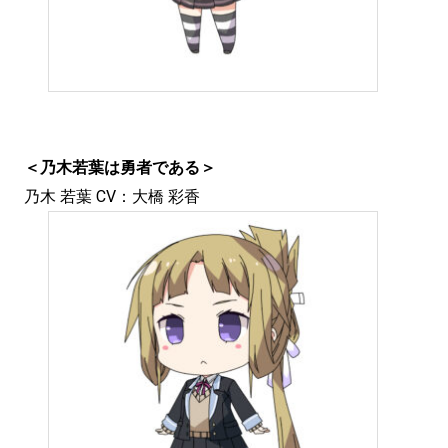
＜乃木若葉は勇者である＞
乃木 若葉 CV：大橋 彩香