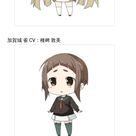
加賀城 雀 CV：種﨑 敦美