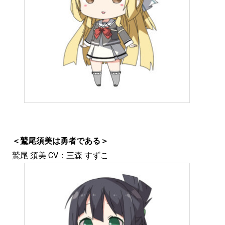
＜鷲尾須美は勇者である＞
鷲尾 須美 CV：三森 すずこ