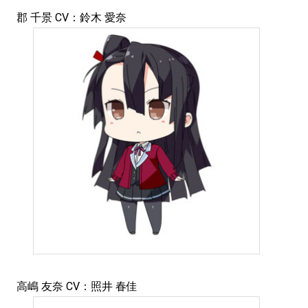
郡 千景 CV：鈴木 愛奈
高嶋 友奈 CV：照井 春佳