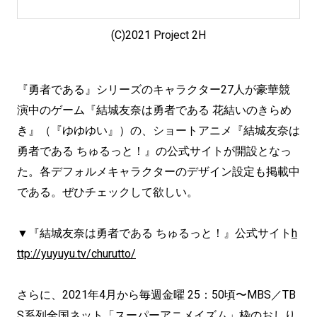
(C)2021 Project 2H
『勇者である』シリーズのキャラクター27人が豪華競
演中のゲーム『結城友奈は勇者である 花結いのきらめ
き』（『ゆゆゆい』）の、ショートアニメ『結城友奈は
勇者である ちゅるっと！』の公式サイトが開設となっ
た。各デフォルメキャラクターのデザイン設定も掲載中
である。ぜひチェックして欲しい。
▼『結城友奈は勇者である ちゅるっと！』公式サイト
h
ttp://yuyuyu.tv/churutto/
さらに、2021年4月から毎週金曜 25：50頃〜MBS／TB
S系列全国ネット「スーパーアニメイズム」枠のおしり