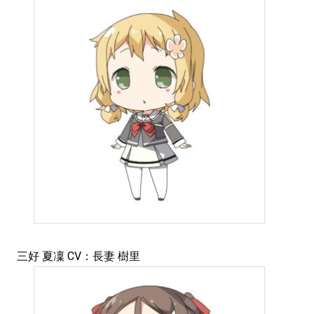
三好 夏凜 CV：長妻 樹里