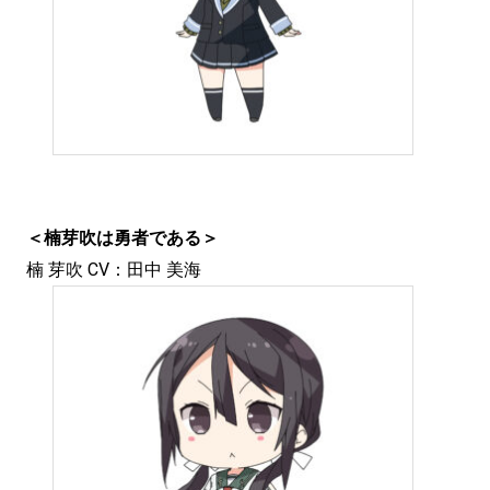
＜楠芽吹は勇者である＞
楠 芽吹 CV：田中 美海