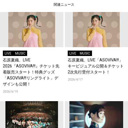
関連ニュース
LIVE
MUSIC
LIVE
MUSIC
石原夏織、LIVE
石原夏織、LIVE「ASOVIVA!!!」
2026『ASOVIVA!!!』チケット先
キービジュアル公開＆チケット
着販売スタート！特典グッズ
2次先行受付スタート！
「ASOVIVA!!!リングライト」デ
2026/4/17
ザインも公開！
2026/6/19