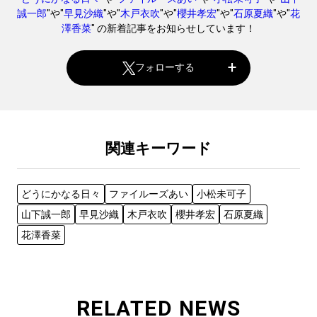
誠一郎
"や"
早見沙織
"や"
木戸衣吹
"や"
櫻井孝宏
"や"
石原夏織
"や"
花
澤香菜
" の新着記事をお知らせしています！
フォローする
関連キーワード
どうにかなる日々
ファイルーズあい
小松未可子
山下誠一郎
早見沙織
木戸衣吹
櫻井孝宏
石原夏織
花澤香菜
RELATED NEWS