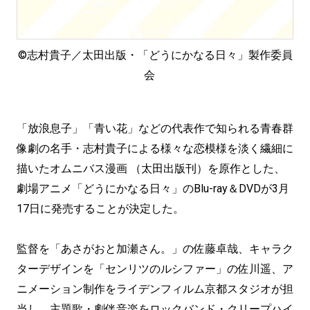
©志村貴子／太田出版・「どうにかなる日々」製作委員
会
「放浪息子」「青い花」などの代表作で知られる青春群
像劇の名手・志村貴子による様々な恋模様を淡く繊細に
描いたオムニバス漫画 （太田出版刊）を原作とした、
劇場アニメ「どうにかなる日々」のBlu-ray＆DVDが3月
17日に発売することが決定した。
監督を「あさがおと加瀬さん。」の佐藤卓哉、キャラク
ターデザインを「センリツのルシファー」の佐川遥、ア
ニメーション制作をライデンフィルム京都スタジオが担
当し、主題歌・劇伴音楽をロックバンド・クリープハイ