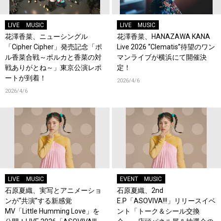
LIVE
MUSIC
LIVE
MUSIC
花澤香菜、ニューシングル
花澤香菜、HANAZAWA KANA
「Cipher Cipher」発売記念「ポ
Live 2026 “Clematis”待望のワン
ル香菜合戦～ポルカと香菜の対
マンライブが横浜にて開催決
戦ありがとね～」東京公演レポ
定！
ートが到着！
2026/4/6
2026/4/6
LIVE
MUSIC
EVENT
MUSIC
石原夏織、実写とアニメーショ
石原夏織、2nd
ンが“共演”する新感覚
E.P「ASOVIVA!!!」リリースイベ
MV「Little Humming Love」を
ント「トーク＆シール交換