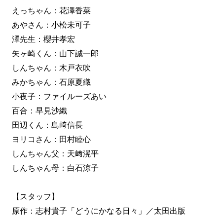
えっちゃん：花澤香菜
あやさん：小松未可子
澤先生：櫻井孝宏
矢ヶ崎くん：山下誠一郎
しんちゃん：木戸衣吹
みかちゃん：石原夏織
小夜子：ファイルーズあい
百合：早見沙織
田辺くん：島﨑信長
ヨリコさん：田村睦心
しんちゃん父：天﨑滉平
しんちゃん母：白石涼子
【スタッフ】
原作：志村貴子「どうにかなる日々」／太田出版