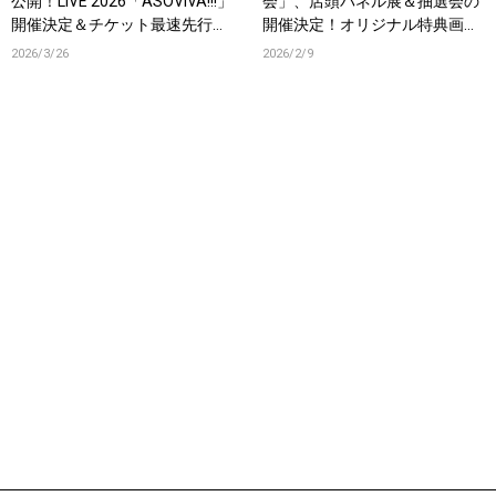
公開！LIVE 2026「ASOVIVA!!!」
会」、店頭パネル展＆抽選会の
開催決定＆チケット最速先行受
開催決定！オリジナル特典画像
付スタート！
も公開！
2026/3/26
2026/2/9