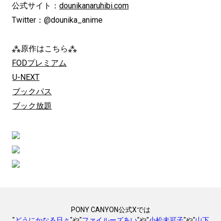
公式サイト：
dounikanaruhibi.com
Twitter：@dounika_anime
⁂原作はこちら⁂
FODプレミアム
U-NEXT
ブックパス
ブック放題
PONY CANYON公式Xでは
"
どうにかなる日々
"や"
ファイルーズあい
"や"
小松未可子
"や"
山下