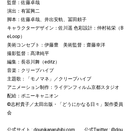
監督：佐藤卓哉
演出：有冨興二
脚本：佐藤卓哉、井出安軌、冨田頼子
キャラクターデザイン：佐川遥 色彩設計：仲村祐栄（B
eLoop）
美術コンセプト：伊藤豊 美術監督：齋藤幸洋
撮影監督：髙津純平
編集：長谷川舞（editz）
音楽：クリープハイプ
主題歌：「モノマネ」／クリープハイプ
アニメーション制作：ライデンフィルム京都スタジオ
配給：ポニーキャニオン
©志村貴子／太田出版・「どうにかなる日々」製作委員
会
公式サイト :
dounikanaruhibi.com
公式Twitter : @dou