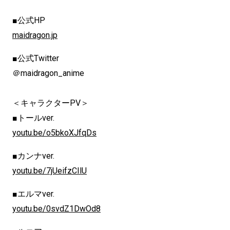
■公式HP
maidragon.jp
■公式Twitter
＠maidragon_anime
＜キャラクターPV＞
■トールver.
youtu.be/o5bkoXJfqDs
■カンナver.
youtu.be/7jUeifzCIlU
■エルマver.
youtu.be/0svdZ1DwOd8