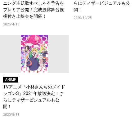
ニング主題歌すぺしゃる予告を
らにティザービジュアルも公
プレミア公開！完成披露舞台挨
開！
拶付き上映会を開催！
2020/12/25
2025/4/18
ANIME
TVアニメ「小林さんちのメイド
ラゴンS」2021年放送決定！さ
らにティザービジュアルも公
開！
2020/8/11