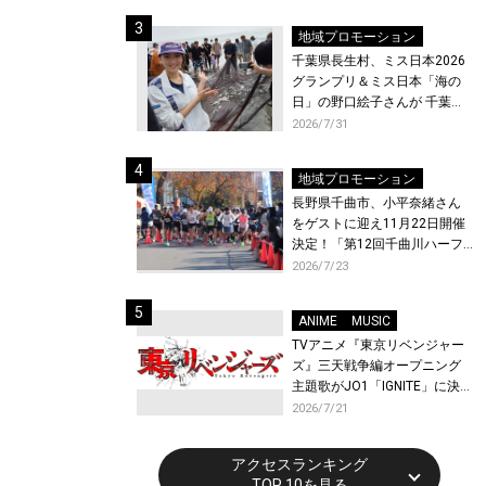
ト〜』と『最終楽章 響け！ユ
ーフォニアム』前編の一挙上
地域プロモーション
映が決定！
千葉県長生村、ミス日本2026
グランプリ＆ミス日本「海の
日」の野口絵子さんが 千葉県
唯一の村・長生村で地引網を
2026/7/31
体験！
地域プロモーション
長野県千曲市、小平奈緒さん
をゲストに迎え11月22日開催
決定！「第12回千曲川ハーフ
マラソン」エントリー受付開
2026/7/23
始！
ANIME
MUSIC
TVアニメ『東京リベンジャー
ズ』三天戦争編オープニング
主題歌がJO1「IGNITE」に決
定！メンバー全員から喜びと
2026/7/21
作品への想いあふれるコメン
トが到着！9月に東京・大阪で
アクセスランキング
先行上映会を開催！
TOP 10を見る