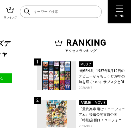
MENU
ランキング
RANKING
ズデ
アクセスランキング
キャ
MUSIC
光GENJI、1987年8月19日の
デビューからちょうど39年の
送る
時を経てついにサブスクとDL
配信が解禁！
2026/8/7
ANIME
MOVIE
『最終楽章 響け！ユーフォニ
アム』後編公開直前企画！
『特別編 響け！ユーフォニア
ム〜アンサンブルコンテス
2026/8/7