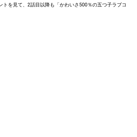
トを見て、2話目以降も「かわいさ500％の五つ子ラブコ