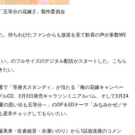
「五等分の花嫁∬」製作委員会
た。待ちわびたファンからも放送を見て歓喜の声が多数WE
こい」のフルサイズのデジタル配信がスタートした。こちら
きたい。
選で「等身大スタンディ」が当たる「俺の花嫁キャンペー
グルCD、3月3日発売キャラソンミニアルバム、そして3月24
夏の思い出も五等分～」のOP＆EDテーマ「みなみかぜ／サ
も是非チェックしてもらいたい。
藤美来・佐倉綾音・水瀬いのり）から1話放送後のコメン