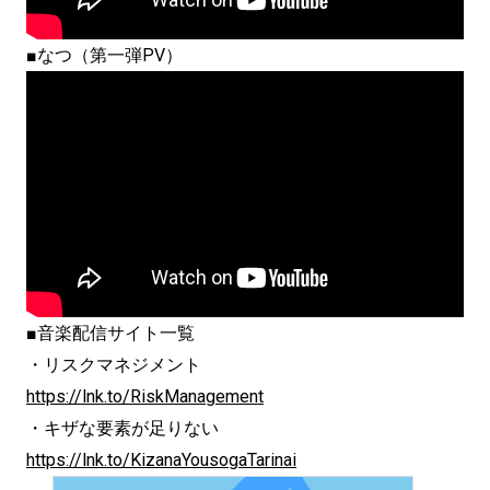
■なつ（第一弾PV）
■音楽配信サイト一覧
・リスクマネジメント
https://lnk.to/RiskManagement
・キザな要素が足りない
https://lnk.to/
KizanaYousogaTarinai