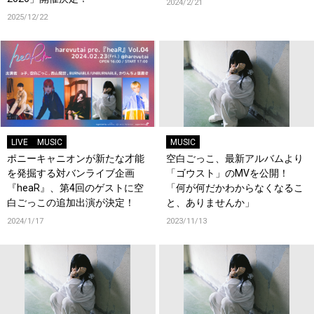
2024/2/21
2025/12/22
LIVE
MUSIC
MUSIC
ポニーキャニオンが新たな才能
空白ごっこ、最新アルバムより
を発掘する対バンライブ企画
「ゴウスト」のMVを公開！
『heaR』、第4回のゲストに空
「何が何だかわからなくなるこ
白ごっこの追加出演が決定！
と、ありませんか」
2024/1/17
2023/11/13