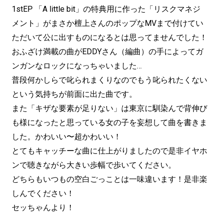
1stEP 「A little bit」の特典用に作った「リスクマネジ
メント」がまさか檀上さんのポップなMVまで付けてい
ただいて公に出すものになるとは思ってませんでした！
おふざけ満載の曲がEDDYさん（編曲）の手によってガ
ンガンなロックになっちゃいました…
普段何かしらで叱られまくりなのでもう叱られたくない
という気持ちが前面に出た曲です。
また「キザな要素が足りない」は東京に馴染んで背伸び
も様になったと思っている女の子を妄想して曲を書きま
した。かわいい〜超かわいい！
とてもキャッチーな曲に仕上がりましたので是非イヤホ
ンで聴きながら大きい歩幅で歩いてください。
どちらもいつもの空白ごっことは一味違います！是非楽
しんでください！
セッちゃんより！