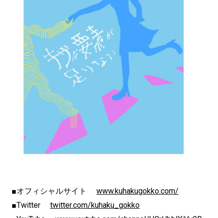
■オフィシャルサイト
www.kuhakugokko.com/
■Twitter
twitter.com/kuhaku_gokko