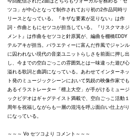
今回配信された2曲はどちらもヴォーカルを務める「セ
ツコ」が中心となって制作されており初の2作品同時リ
リースとなっている。『キザな要素が足りない』は作
詞・作曲ともにセツコが担当している。『リスクマネジ
メント』は作曲をセツコと針原翼が、編曲を棚橋EDDY
テルアキが担当。バラエティーに富んだ作風でジャンル
に囚われない現代の音楽ユニットらしさを前面に押し出
し、今までの空白ごっこの雰囲気とは一味違った遊び心
溢れる歌詞と曲調になっている。あわせてインターネッ
ト発のミュージックシーンにおいて気鋭の映像作家でも
あるイラストレーター「檀上大空」が手がけるミュージ
ックビデオはギャグテイスト満載で、空白ごっこ活動１
周年を祝福しながらも一層の混沌を呼ぶ面白い仕上がり
になっている。
～～～ Vo セツコより コメント～～～