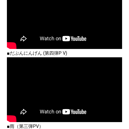
■だぶんにんげん (第四弾P V)
■雨（第三弾PV）