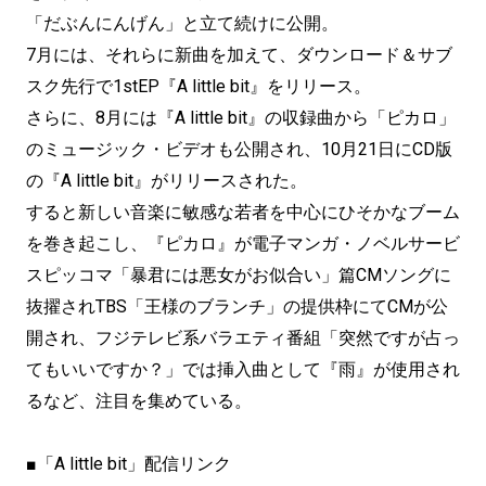
「だぶんにんげん」と立て続けに公開。
7月には、それらに新曲を加えて、ダウンロード＆サブ
スク先行で1stEP『A little bit』をリリース。
さらに、8月には『A little bit』の収録曲から「ピカロ」
のミュージック・ビデオも公開され、10月21日にCD版
の『A little bit』がリリースされた。
すると新しい音楽に敏感な若者を中心にひそかなブーム
を巻き起こし、『ピカロ』が電子マンガ・ノベルサービ
スピッコマ「暴君には悪女がお似合い」篇CMソングに
抜擢されTBS「王様のブランチ」の提供枠にてCMが公
開され、フジテレビ系バラエティ番組「突然ですが占っ
てもいいですか？」では挿入曲として『雨』が使用され
るなど、注目を集めている。
■「A little bit」配信リンク