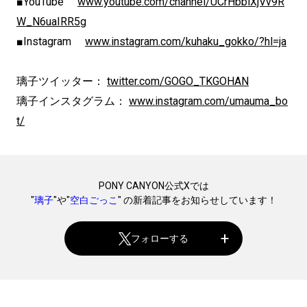
■YouTube
www.youtube.com/channel/UCrHbblXjVv9R
W_N6uaIRR5g
■Instagram
www.instagram.com/kuhaku_gokko/?hl=ja
璃子ツイッター：
twitter.com/GOGO_TKGOHAN
璃子インスタグラム：
www.instagram.com/umauma_bo
t/
PONY CANYON公式Xでは
"
璃子
"や"
空白ごっこ
" の新着記事をお知らせしています！
フォローする