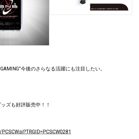
SM GAMING”今後のさらなる活躍にも注目したい。
グッズも好評販売中！！
W02/PCSCW.pl?TRGID=PCSCW0281