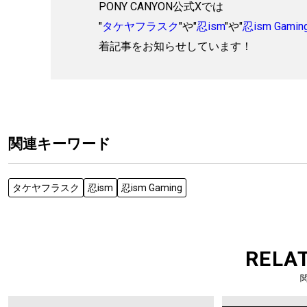
PONY CANYON公式Xでは
"
タケヤフラスク
"や"
忍ism
"や"
忍ism Gamin
着記事をお知らせしています！
関連キーワード
タケヤフラスク
忍ism
忍ism Gaming
RELA