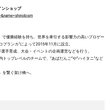
ラインショップ
id=&name=shinobism
Cup」で優勝経験を持ち、世界を牽引する影響力の高いプロゲー
ブランカ”によって2015年11月に設立。
、若手選手育成、大会・イベントの企画運営などを行う。
る国内トップレベルのチームで、”あばだんご”や”ハイタニ”など
」を繋ぐ架け橋へ。