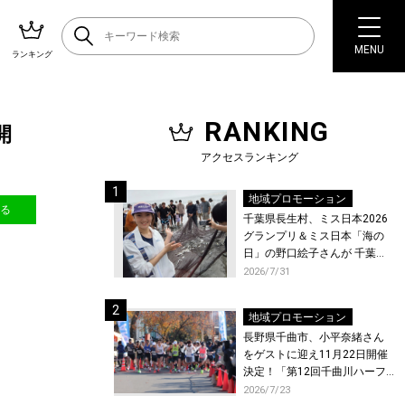
MENU
ランキング
RANKING
開
アクセスランキング
地域プロモーション
送る
千葉県長生村、ミス日本2026
グランプリ＆ミス日本「海の
日」の野口絵子さんが 千葉県
唯一の村・長生村で地引網を
2026/7/31
体験！
地域プロモーション
長野県千曲市、小平奈緒さん
をゲストに迎え11月22日開催
決定！「第12回千曲川ハーフ
マラソン」エントリー受付開
2026/7/23