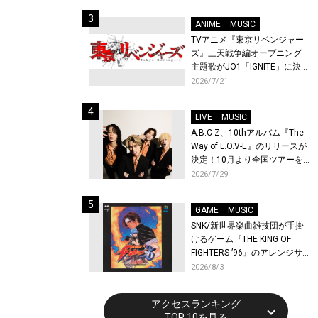
始！
ANIME
MUSIC
TVアニメ『東京リベンジャー
ズ』三天戦争編オープニング
主題歌がJO1「IGNITE」に決
定！メンバー全員から喜びと
2026/7/21
作品への想いあふれるコメン
トが到着！9月に東京・大阪で
LIVE
MUSIC
先行上映会を開催！
A.B.C-Z、10thアルバム『The
Way of L.O.V-E』のリリースが
決定！10月より全国ツアーを
開催！
2026/7/29
GAME
MUSIC
SNK/新世界楽曲雑技団が手掛
けるゲーム『THE KING OF
FIGHTERS ’96』のアレンジサ
ウンドトラックが配信開始！
2026/8/3
アクセスランキング
TOP 10を見る