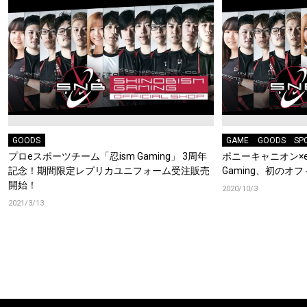
GOODS
GAME
GOODS
SP
プロeスポーツチーム「忍ism Gaming」 3周年
ポニーキャニオン×
記念！期間限定レプリカユニフォーム受注販売
Gaming、初の
開始！
2020/10/3
2021/3/13