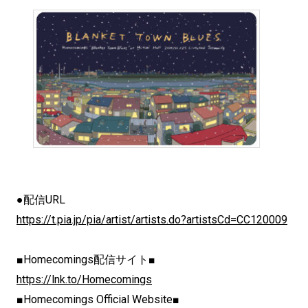
●配信URL
https://t.pia.jp/pia/artist/artists.do?artistsCd=CC120009
■Homecomings配信サイト■
https://lnk.to/Homecomings
■Homecomings Official Website■