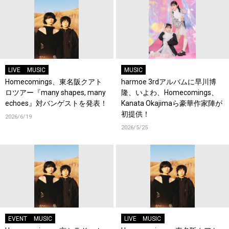
LIVE
MUSIC
MUSIC
Homecomings、東名阪クアト
harmoe 3rdアルバムに早川博
ロツアー『many shapes, many
隆、いよわ、Homecomings、
echoes』対バンゲストを発表！
Kanata Okajimaら豪華作家陣が
初提供！
2026/6/19
2026/5/25
EVENT
MUSIC
LIVE
MUSIC