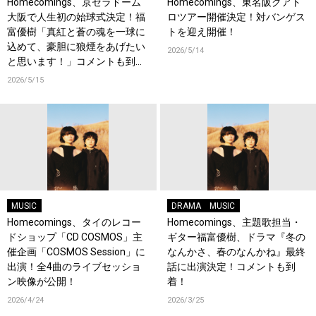
Homecomings、京セラドーム
Homecomings、東名阪クアト
大阪で人生初の始球式決定！福
ロツアー開催決定！対バンゲス
富優樹「真紅と蒼の魂を一球に
トを迎え開催！
込めて、豪胆に狼煙をあげたい
2026/5/14
と思います！」コメントも到
着！
2026/5/15
MUSIC
DRAMA
MUSIC
Homecomings、タイのレコー
Homecomings、主題歌担当・
ドショップ「CD COSMOS」主
ギター福富優樹、ドラマ『冬の
催企画「COSMOS Session」に
なんかさ、春のなんかね』最終
出演！全4曲のライブセッショ
話に出演決定！コメントも到
ン映像が公開！
着！
2026/4/24
2026/3/25