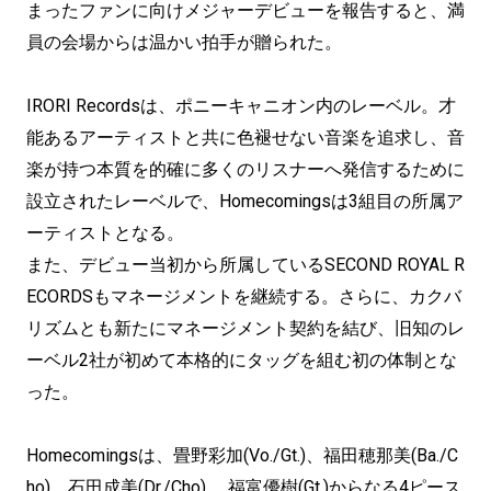
まったファンに向けメジャーデビューを報告すると、満
員の会場からは温かい拍手が贈られた。
IRORI Recordsは、ポニーキャニオン内のレーベル。才
能あるアーティストと共に色褪せない音楽を追求し、音
楽が持つ本質を的確に多くのリスナーへ発信するために
設立されたレーベルで、Homecomingsは3組目の所属ア
ーティストとなる。
また、デビュー当初から所属しているSECOND ROYAL R
ECORDSもマネージメントを継続する。さらに、カクバ
リズムとも新たにマネージメント契約を結び、旧知のレ
ーベル2社が初めて本格的にタッグを組む初の体制とな
った。
Homecomingsは、畳野彩加(Vo./Gt.)、福田穂那美(Ba./C
ho)、石田成美(Dr./Cho) 、福富優樹(Gt.)からなる4ピース