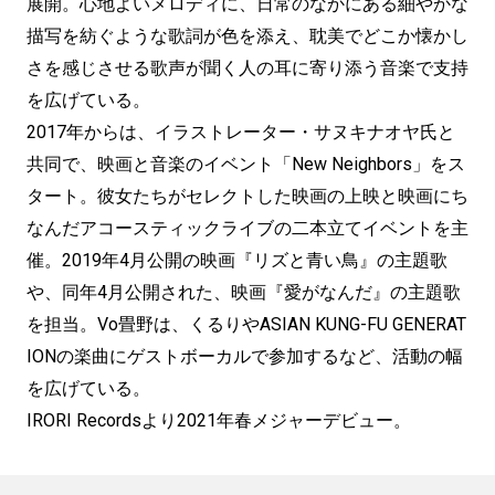
展開。心地よいメロディに、日常のなかにある細やかな
描写を紡ぐような歌詞が色を添え、耽美でどこか懐かし
さを感じさせる歌声が聞く人の耳に寄り添う音楽で支持
を広げている。
2017年からは、イラストレーター・サヌキナオヤ氏と
共同で、映画と音楽のイベント「New Neighbors」をス
タート。彼女たちがセレクトした映画の上映と映画にち
なんだアコースティックライブの二本立てイベントを主
催。2019年4月公開の映画『リズと青い鳥』の主題歌
や、同年4月公開された、映画『愛がなんだ』の主題歌
を担当。Vo畳野は、くるりやASIAN KUNG-FU GENERAT
IONの楽曲にゲストボーカルで参加するなど、活動の幅
を広げている。
IRORI Recordsより2021年春メジャーデビュー。