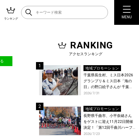
MENU
ランキング
RANKING
アクセスランキング
送る
地域プロモーション
千葉県長生村、ミス日本2026
グランプリ＆ミス日本「海の
日」の野口絵子さんが 千葉県
唯一の村・長生村で地引網を
2026/7/31
体験！
地域プロモーション
長野県千曲市、小平奈緒さん
をゲストに迎え11月22日開催
決定！「第12回千曲川ハーフ
マラソン」エントリー受付開
2026/7/23