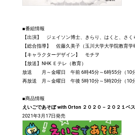
■番組情報
【出演】 ジェイソン博士、きらり、はくと、さく
【総合指導】 佐藤久美子（玉川大学大学院教育学
【キャラクターデザイン】 モチヲ
【放送】NHK Ｅテレ（教育）
放送 月～金曜日 午前 6時45分～6時55分（10
再放送 月～金曜日 午後 5時10分～5時20分（10
■商品情報
えいごであそぼ with Orton ２０２０－２０２１ベ
2021年3月17日発売