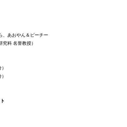
ら、あおやん＆ピーチー
研究科 名誉教授）
分）
分）
スト