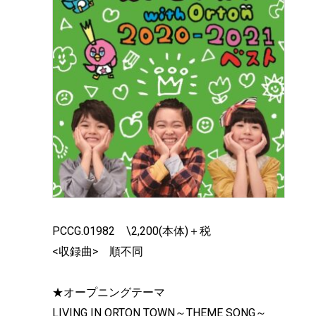
PCCG.01982 \2,200(本体)＋税
<収録曲> 順不同
★オープニン
LIVING IN ORTON TOWN～THEME SONG～