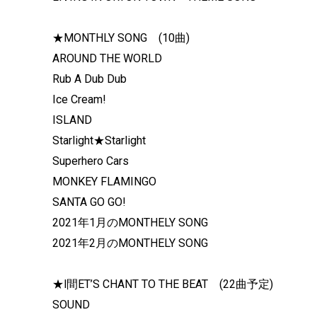
★MONTHLY SONG (10曲)
AROUND THE WORLD
Rub A Dub Dub
Ice Cream!
ISLAND
Starlight★Starlight
Superhero Cars
MONKEY FLAMINGO
SANTA GO GO!
2021年1月のMONTHELY SONG
2021年2月のMONTHELY SONG
★l間ET’S CHANT TO THE BE
SOUND