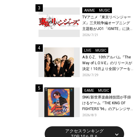
始！
ANIME
MUSIC
TVアニメ『東京リベンジャー
ズ』三天戦争編オープニング
主題歌がJO1「IGNITE」に決
定！メンバー全員から喜びと
2026/7/21
作品への想いあふれるコメン
トが到着！9月に東京・大阪で
LIVE
MUSIC
先行上映会を開催！
A.B.C-Z、10thアルバム『The
Way of L.O.V-E』のリリースが
決定！10月より全国ツアーを
開催！
2026/7/29
GAME
MUSIC
SNK/新世界楽曲雑技団が手掛
けるゲーム『THE KING OF
FIGHTERS ’96』のアレンジサ
ウンドトラックが配信開始！
2026/8/3
アクセスランキング
TOP 10を見る