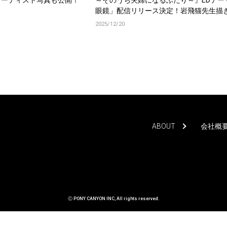
アーティスト写真も公開！
～そのうち夫婦になるふたり～』EDテー
眼鏡」配信リリース決定！岩飛猫先生描
しの配信ジャケット写真も公開！
2025/12/20
ABOUT
会社概
Ⓒ PONY CANYON INC, All rights reserved.