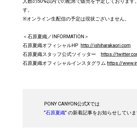
人数の50%以内での配席で販売を予定しております
す。
※オンライン生配信の予定は現状ございません。
＜石原夏織／INFORMATION＞
石原夏織オフィシャルHP
http://ishiharakaori.com
石原夏織スタッフ公式ツイッター
https://twitter.c
石原夏織オフィシャルインスタグラム
https://www.i
PONY CANYON公式Xでは
"
石原夏織
" の新着記事をお知らせしてい