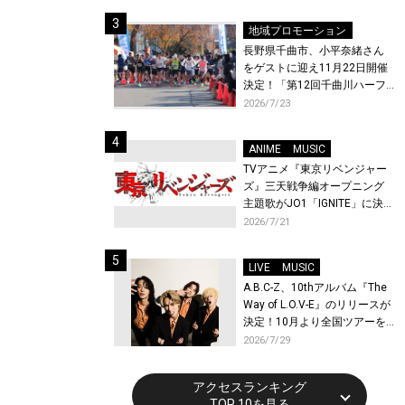
地域プロモーション
長野県千曲市、小平奈緒さん
をゲストに迎え11月22日開催
決定！「第12回千曲川ハーフ
マラソン」エントリー受付開
2026/7/23
始！
ANIME
MUSIC
TVアニメ『東京リベンジャー
ズ』三天戦争編オープニング
主題歌がJO1「IGNITE」に決
定！メンバー全員から喜びと
2026/7/21
作品への想いあふれるコメン
トが到着！9月に東京・大阪で
LIVE
MUSIC
先行上映会を開催！
A.B.C-Z、10thアルバム『The
Way of L.O.V-E』のリリースが
決定！10月より全国ツアーを
開催！
2026/7/29
アクセスランキング
TOP 10を見る