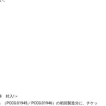
たい。
券 封入!＞
.」（PCCG.01945／PCCG.01946）の初回製造分に、チケッ