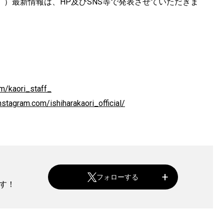
。）最新情報は、HP及びSNS等で発表させていただきま
om/kaori_staff_
nstagram.com/ishiharakaori_official/
フォローする
ます！