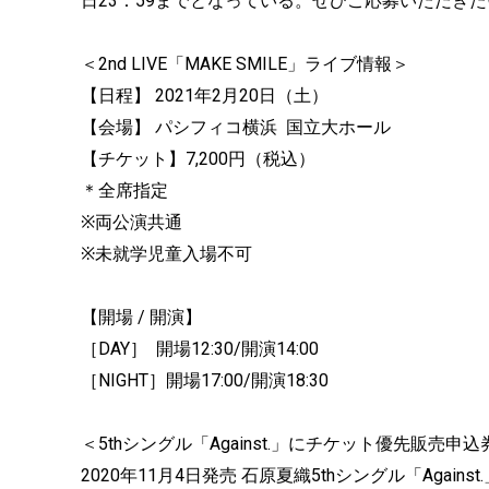
日23：59までとなっている。ぜひご応募いただき
＜2nd LIVE「MAKE SMILE」ライブ情報＞
【日程】 2021年2月20日（土）
【会場】 パシフィコ横浜 国立大ホール
【チケット】7,200円（税込）
＊全席指定
※両公演共通
※未就学児童入場不可
【開場 / 開演】
［DAY］ 開場12:30/開演14:00
［NIGHT］開場17:00/開演18:30
＜5thシングル「Against.」にチケット優先販売申込
2020年11月4日発売 石原夏織5thシングル「Against