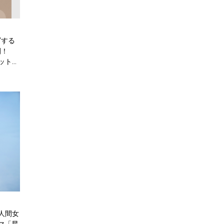
”する
開！
ケット最
人間女