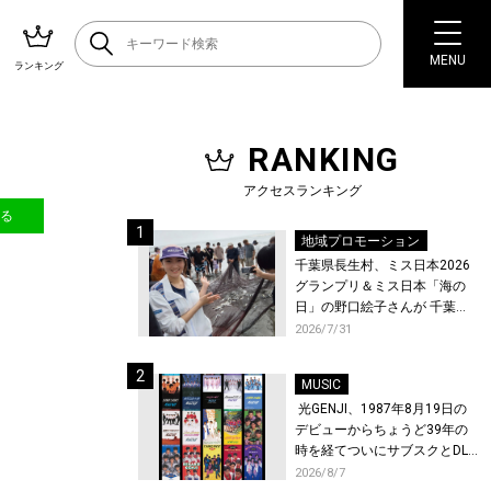
MENU
ランキング
RANKING
アクセスランキング
送る
地域プロモーション
千葉県長生村、ミス日本2026
グランプリ＆ミス日本「海の
日」の野口絵子さんが 千葉県
唯一の村・長生村で地引網を
2026/7/31
体験！
MUSIC
光GENJI、1987年8月19日の
デビューからちょうど39年の
時を経てついにサブスクとDL
配信が解禁！
2026/8/7