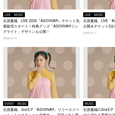
LIVE
MUSIC
LIVE
MUSIC
石原夏織、LIVE 2026『ASOVIVA!!!』チケット先
石原夏織、LIVE「A
着販売スタート！特典グッズ「ASOVIVA!!!リン
公開＆チケット2次
グライト」デザインも公開！
2026/4/17
2026/6/19
EVENT
MUSIC
MUSIC
石原夏織、2nd E.P「ASOVIVA!!!」リリースイベ
石原夏織の2nd E.P