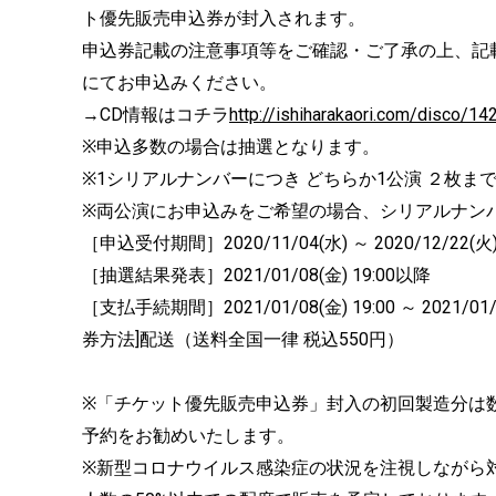
ト優先販売申込券が封入されます。
申込券記載の注意事項等をご確認・ご了承の上、記
にてお申込みください。
→CD情報はコチラ
http://ishiharakaori.com/disco/1
※申込多数の場合は抽選となります。
※1シリアルナンバーにつき どちらか1公演 ２枚ま
※両公演にお申込みをご希望の場合、シリアルナン
［申込受付期間］2020/11/04(水) ～ 2020/12/22(火) 
［抽選結果発表］2021/01/08(金) 19:00以降
［支払手続期間］2021/01/08(金) 19:00 ～ 202
券方法]配送（送料全国一律 税込550円）
※「チケット優先販売申込券」封入の初回製造分は
予約をお勧めいたします。
※新型コロナウイルス感染症の状況を注視しながら