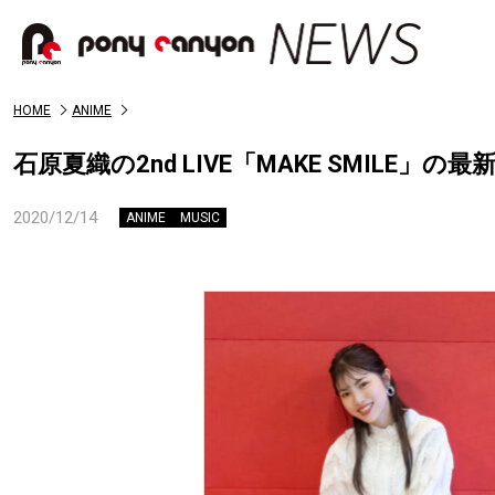
HOME
ANIME
石原夏織の2nd LIVE「MAKE SMILE
2020/12/14
ANIME
MUSIC