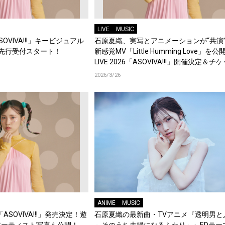
LIVE
MUSIC
SOVIVA!!!」キービジュアル
石原夏織、実写とアニメーションが“共演
先行受付スタート！
新感覚MV「Little Humming Love」を公
LIVE 2026「ASOVIVA!!!」開催決定＆チ
速先行受付スタート！
2026/3/26
ANIME
MUSIC
「ASOVIVA!!!」発売決定！遊
石原夏織の最新曲・TVアニメ『透明男と