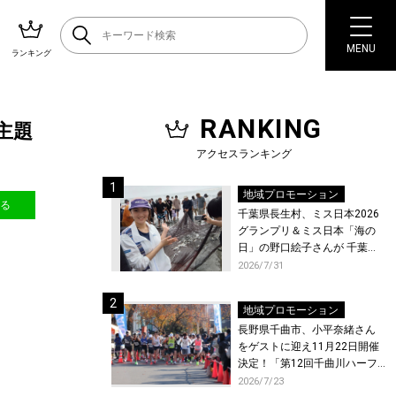
MENU
ランキング
RANKING
マ主題
アクセスランキング
地域プロモーション
送る
千葉県長生村、ミス日本2026
グランプリ＆ミス日本「海の
日」の野口絵子さんが 千葉県
唯一の村・長生村で地引網を
2026/7/31
体験！
地域プロモーション
長野県千曲市、小平奈緒さん
をゲストに迎え11月22日開催
決定！「第12回千曲川ハーフ
マラソン」エントリー受付開
2026/7/23