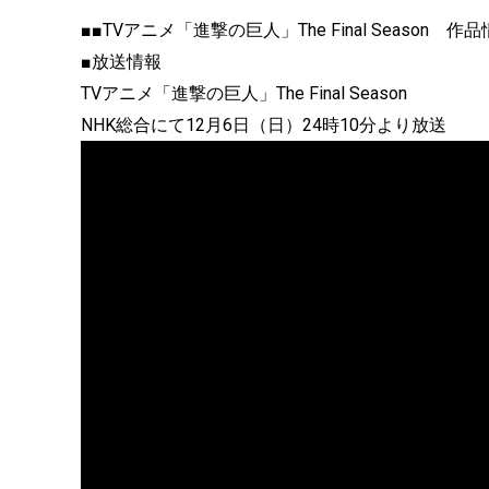
■■TVアニメ「進撃の巨人」The Final Season 作
■放送情報
TVアニメ「進撃の巨人」The Final Season
NHK総合にて12月6日（日）24時10分より放送