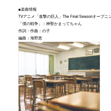
■楽曲情報
TVアニメ「進撃の巨人」The Final Seasonオープ
「僕の戦争」：神聖かまってちゃん
作詞・作曲：の子
編曲：海野恵