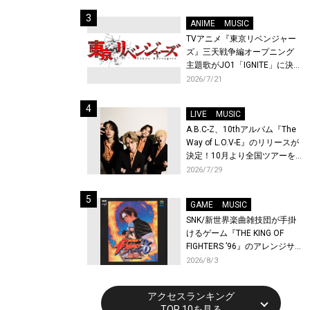
始！
ANIME
MUSIC
TVアニメ『東京リベンジャー
ズ』三天戦争編オープニング
主題歌がJO1「IGNITE」に決
定！メンバー全員から喜びと
2026/7/21
作品への想いあふれるコメン
トが到着！9月に東京・大阪で
LIVE
MUSIC
先行上映会を開催！
A.B.C-Z、10thアルバム『The
Way of L.O.V-E』のリリースが
決定！10月より全国ツアーを
開催！
2026/7/29
GAME
MUSIC
SNK/新世界楽曲雑技団が手掛
けるゲーム『THE KING OF
FIGHTERS ’96』のアレンジサ
ウンドトラックが配信開始！
2026/8/3
アクセスランキング
TOP 10を見る