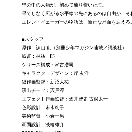
壁の中の人類が、初めて辿り着いた海。
果てしなく広がる水平線の先にあるのは自由か、そ
エレン・イェーガーの物語は、新たな局面を迎える
■スタッフ
原作 諫山 創（別冊少年マガジン連載／講談社）
監督：林祐一郎
シリーズ構成：瀬古浩司
キャラクターデザイン：岸 友洋
総作画監督：新沼大祐
演出チーフ：宍戸淳
エフェクト作画監督：酒井智史 古俣太一
色彩設計：末永絢子
美術監督：小倉一男
画面設計：淡輪雄介