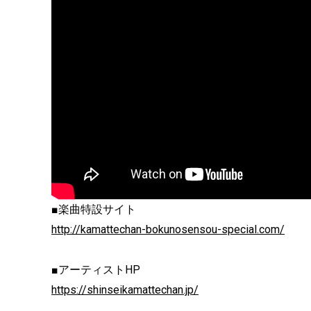
■楽曲特設サイト
http://kamattechan-bokunosensou-special.com/
■アーティストHP
https://shinseikamattechan.jp/