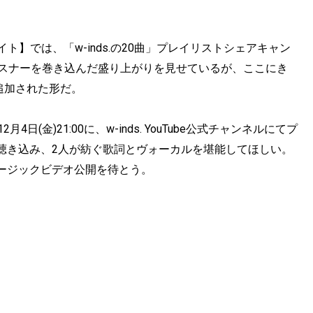
0th 特設サイト】では、「w-inds.の20曲」プレイリストシェアキャン
リスナーを巻き込んだ盛り上がりを見せているが、ここにき
が追加された形だ。
月4日(金)21:00に、w-inds. YouTube公式チャンネルにてプ
聴き込み、2人が紡ぐ歌詞とヴォーカルを堪能してほしい。
ージックビデオ公開を待とう。