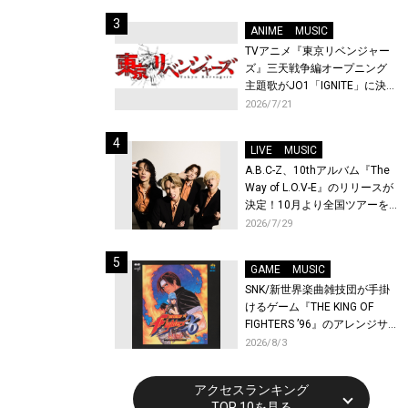
始！
ANIME
MUSIC
TVアニメ『東京リベンジャー
ズ』三天戦争編オープニング
主題歌がJO1「IGNITE」に決
定！メンバー全員から喜びと
2026/7/21
作品への想いあふれるコメン
トが到着！9月に東京・大阪で
LIVE
MUSIC
先行上映会を開催！
A.B.C-Z、10thアルバム『The
Way of L.O.V-E』のリリースが
決定！10月より全国ツアーを
開催！
2026/7/29
GAME
MUSIC
SNK/新世界楽曲雑技団が手掛
けるゲーム『THE KING OF
FIGHTERS ’96』のアレンジサ
ウンドトラックが配信開始！
2026/8/3
アクセスランキング
TOP 10を見る