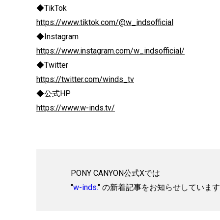
◆TikTok
https://www.tiktok.com/@w_indsofficial
◆Instagram
https://www.instagram.com/w_indsofficial/
◆Twitter
https://twitter.com/winds_tv
◆公式HP
https://www.w-inds.tv/
PONY CANYON公式Xでは
"
w-inds.
" の新着記事をお知らせしていま