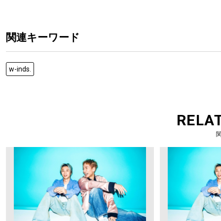
関連キーワード
w-inds.
RELA