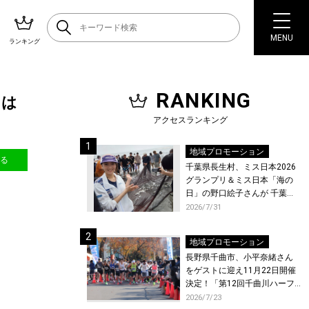
MENU
ランキング
RANKING
オは
アクセスランキング
地域プロモーション
送る
千葉県長生村、ミス日本2026
グランプリ＆ミス日本「海の
日」の野口絵子さんが 千葉県
唯一の村・長生村で地引網を
2026/7/31
体験！
地域プロモーション
長野県千曲市、小平奈緒さん
をゲストに迎え11月22日開催
決定！「第12回千曲川ハーフ
マラソン」エントリー受付開
2026/7/23