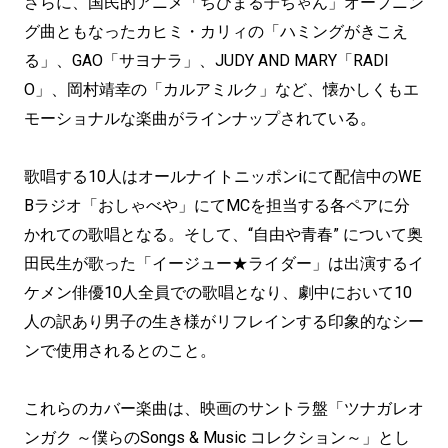
さらに、国民的アニメ「ちびまる子ちゃん」オープニン
グ曲ともなったカヒミ・カリィの「ハミングがきこえ
る」、GAO「サヨナラ」、JUDY AND MARY「RADI
O」、岡村靖幸の「カルアミルク」など、懐かしくもエ
モーショナルな楽曲がラインナップされている。
歌唱する10人はオールナイトニッポンiにて配信中のWE
Bラジオ「おしゃべや」にてMCを担当する各ペアに分
かれての歌唱となる。そして、“自由や青春” について奥
田民生が歌った「イージュー★ライダー」は出演するイ
ケメン俳優10人全員での歌唱となり、劇中において10
人の訳あり男子の生き様がリフレインする印象的なシー
ンで使用されるとのこと。
これらのカバー楽曲は、映画のサントラ盤「ツナガレオ
ンガク ～僕らのSongs & Music コレクション～」とし