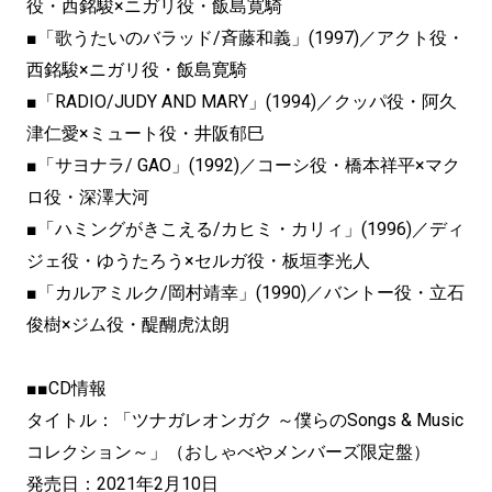
役・西銘駿×ニガリ役・飯島寛騎
■「歌うたいのバラッド/斉藤和義」(1997)／アクト役・
西銘駿×ニガリ役・飯島寛騎
■「RADIO/JUDY AND MARY」(1994)／クッパ役・阿久
津仁愛×ミュート役・井阪郁巳
■「サヨナラ/ GAO」(1992)／コーシ役・橋本祥平×マク
ロ役・深澤大河
■「ハミングがきこえる/カヒミ・カリィ」(1996)／ディ
ジェ役・ゆうたろう×セルガ役・板垣李光人
■「カルアミルク/岡村靖幸」(1990)／バントー役・立石
俊樹×ジム役・醍醐虎汰朗
■■CD情報
タイトル：「ツナガレオンガク ～僕らのSongs & Music
コレクション～」（おしゃべやメンバーズ限定盤）
発売日：2021年2月10日