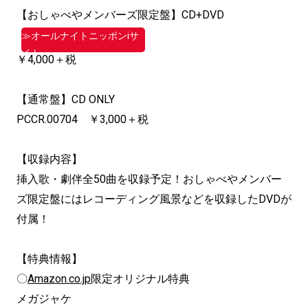
【おしゃべやメンバーズ限定盤】CD+DVD
≫オールナイトニッポンiサ
イト
￥4,000＋税
【通常盤】CD ONLY
PCCR.00704 ￥3,000＋税
【収録内容】
挿入歌・劇伴全50曲を収録予定！おしゃべやメンバー
ズ限定盤にはレコーディング風景などを収録したDVDが
付属！
【特典情報】
〇
Amazon.co.jp
限定オリジナル特典
メガジャケ