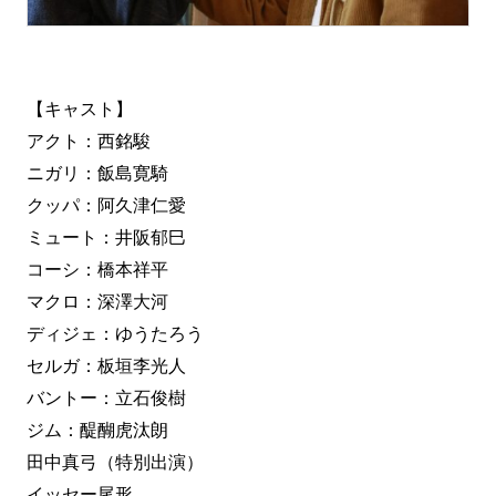
【キャスト】
アクト：西銘駿
ニガリ：飯島寛騎
クッパ：阿久津仁愛
ミュート：井阪郁巳
コーシ：橋本祥平
マクロ：深澤大河
ディジェ：ゆうたろう
セルガ：板垣李光人
バントー：立石俊樹
ジム：醍醐虎汰朗
田中真弓（特別出演）
イッセー尾形